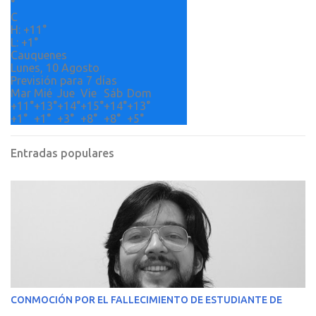
°
o
C
H:
+
11°
s
L:
+
1°
Cauquenes
Lunes, 10 Agosto
Previsión para 7 días
Mar
Mié
Jue
Vie
Sáb
Dom
+
11°
+
13°
+
14°
+
15°
+
14°
+
13°
+
1°
+
1°
+
3°
+
8°
+
8°
+
5°
Entradas populares
CONMOCIÓN POR EL FALLECIMIENTO DE ESTUDIANTE DE