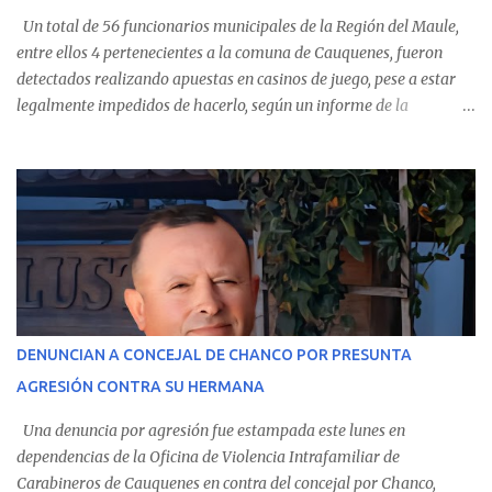
Un total de 56 funcionarios municipales de la Región del Maule,
entre ellos 4 pertenecientes a la comuna de Cauquenes, fueron
detectados realizando apuestas en casinos de juego, pese a estar
legalmente impedidos de hacerlo, según un informe de la
Contraloría General de la República . Los antecedentes forman
parte del Consolidado de Información Circular (CIC) N° 20, el cual
estableció que estos funcionarios —quienes administran o
custodian fondos públicos— efectuaron transacciones por un
monto total de $116.075.918 entre enero de 2024 y junio de 2025.
En el detalle regional, se indica que en la comuna de Cauquenes se
identificó a cuatro funcionarios involucrados en este tipo de
operaciones. Asimismo, se precisa que uno de los casos
corresponde a un funcionario de la Municipalidad de Chanco,
DENUNCIAN A CONCEJAL DE CHANCO POR PRESUNTA
sumándose a otras comunas del Maule donde también se
AGRESIÓN CONTRA SU HERMANA
detectaron incumplimientos a la normativa vigente. El informe
precisa que la mayor cantidad de dinero apostado se registró en
Una denuncia por agresión fue estampada este lunes en
Talca, donde...
dependencias de la Oficina de Violencia Intrafamiliar de
Carabineros de Cauquenes en contra del concejal por Chanco,