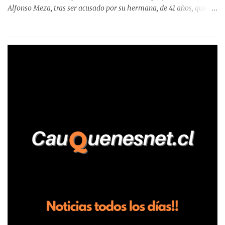
Alfonso Meza, tras ser acusado por su hermana, de 41 años, quien
aseguró haber sido víctima de un violento episodio en un predio
agrícola familiar. Según consta en el parte policial, la denunciante
relató que los hechos ocurrieron cerca de las 11:30 horas en el
fundo San Baldomero, ubicado en el sector Dollimbuta, comuna de
Pelluhue. Allí, mientras se encontraba junto a su madre y su hijo
entregando recomendaciones a los trabajadores de la plantación
de frutillas, habría sostenido una discusión con su hermano, quien
permanecía en el lugar a bordo de una camioneta. De acuerdo con
la declaración, tras recriminarle por intervenir con los
trabajadores, el edil descendió del vehículo y, en medio de la
confrontación, la habría tomado de los hombros, empujado al
suelo y agredido con golpes de pies y manos, mientr...