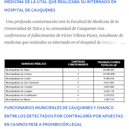
MEDICINA DE LA UTAL QUE REALIZABA SU INTERNADO EN
HOSPITAL DE CAUQUENES
Una profunda consternación vive la Facultad de Medicina de la
Universidad de Talca y la comunidad de Cauquenes tras
confirmarse el fallecimiento de Víctor Villena Pavez, estudiante de
medicina que realizaba su internado en el Hospital de Cauquenes.
De acuerdo con los antecedentes conocidos, el joven se presentó a
cumplir su jornada en el recinto asistencial manifestando
malestares físicos. Dada la complejidad de su estado de salud, el
equipo médico determinó su traslado de urgencia al Hospital
Regional de Talca y dado la urgencia la ambulancia partió hacia
Talca con escolta de Carabineros. En medio del traslado, el
estudiante de medicina de 25 años, se agravó y pese a los esfuerzos
del personal de emergencia terminó falleciendo, sin alcanzar a
recibir atención especializada en el centro de destino. Apenas se
FUNCIONARIOS MUNICIPALES DE CAUQUENES Y CHANCO
conoció la gravedad de su condición, sus padres —residentes en
ENTRE LOS DETECTADOS POR CONTRALORÍA POR APUESTAS
Villarrica— se trasladaron a Cauquenes con la esperanza de una
EN CASINOS PESE A PROHIBICIÓN LEGAL
evolución favorable. No obstante, alrededo...