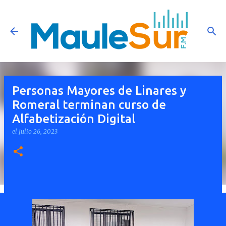
Ir al contenido principal
Personas Mayores de Linares y
Romeral terminan curso de
Alfabetización Digital
el
julio 26, 2023