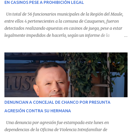
EN CASINOS PESE A PROHIBICIÓN LEGAL
evolución favorable. No obstante, alrededo...
Un total de 56 funcionarios municipales de la Región del Maule,
entre ellos 4 pertenecientes a la comuna de Cauquenes, fueron
detectados realizando apuestas en casinos de juego, pese a estar
legalmente impedidos de hacerlo, según un informe de la
Contraloría General de la República . Los antecedentes forman
parte del Consolidado de Información Circular (CIC) N° 20, el cual
estableció que estos funcionarios —quienes administran o
custodian fondos públicos— efectuaron transacciones por un
monto total de $116.075.918 entre enero de 2024 y junio de 2025.
En el detalle regional, se indica que en la comuna de Cauquenes se
identificó a cuatro funcionarios involucrados en este tipo de
operaciones. Asimismo, se precisa que uno de los casos
corresponde a un funcionario de la Municipalidad de Chanco,
DENUNCIAN A CONCEJAL DE CHANCO POR PRESUNTA
sumándose a otras comunas del Maule donde también se
AGRESIÓN CONTRA SU HERMANA
detectaron incumplimientos a la normativa vigente. El informe
precisa que la mayor cantidad de dinero apostado se registró en
Una denuncia por agresión fue estampada este lunes en
Talca, donde...
dependencias de la Oficina de Violencia Intrafamiliar de