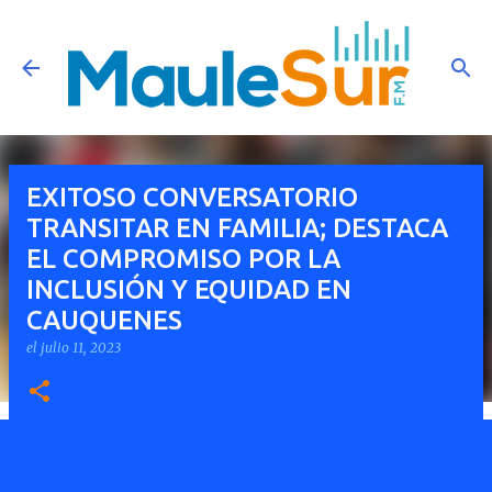
Ir al contenido principal
EXITOSO CONVERSATORIO
TRANSITAR EN FAMILIA; DESTACA
EL COMPROMISO POR LA
INCLUSIÓN Y EQUIDAD EN
CAUQUENES
el
julio 11, 2023