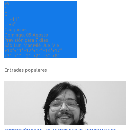
+
9
i
°
o
C
H:
+
11°
s
L:
+
3°
Cauquenes
Domingo, 09 Agosto
Previsión para 7 días
Sáb
Lun
Mar
Mié
Jue
Vie
+
10°
+
11°
+
12°
+
12°
+
14°
+
17°
+
3°
+
1°
+
2°
+
2°
+
5°
+
8°
Entradas populares