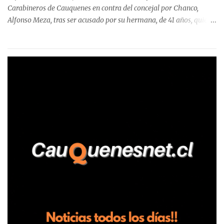
Carabineros de Cauquenes en contra del concejal por Chanco,
Alfonso Meza, tras ser acusado por su hermana, de 41 años, quien
aseguró haber sido víctima de un violento episodio en un predio
agrícola familiar. Según consta en el parte policial, la denunciante
relató que los hechos ocurrieron cerca de las 11:30 horas en el
fundo San Baldomero, ubicado en el sector Dollimbuta, comuna de
Pelluhue. Allí, mientras se encontraba junto a su madre y su hijo
entregando recomendaciones a los trabajadores de la plantación
de frutillas, habría sostenido una discusión con su hermano, quien
permanecía en el lugar a bordo de una camioneta. De acuerdo con
la declaración, tras recriminarle por intervenir con los
trabajadores, el edil descendió del vehículo y, en medio de la
confrontación, la habría tomado de los hombros, empujado al
suelo y agredido con golpes de pies y manos, mientr...