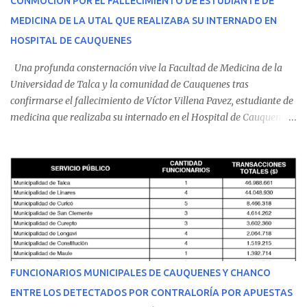
CONMOCIÓN POR EL FALLECIMIENTO DE ESTUDIANTE DE
MEDICINA DE LA UTAL QUE REALIZABA SU INTERNADO EN
HOSPITAL DE CAUQUENES
Una profunda consternación vive la Facultad de Medicina de la
Universidad de Talca y la comunidad de Cauquenes tras
confirmarse el fallecimiento de Víctor Villena Pavez, estudiante de
medicina que realizaba su internado en el Hospital de Cauquenes.
De acuerdo con los antecedentes conocidos, el joven se presentó a
cumplir su jornada en el recinto asistencial manifestando
malestares físicos. Dada la complejidad de su estado de salud, el
equipo médico determinó su traslado de urgencia al Hospital
Regional de Talca y dado la urgencia la ambulancia partió hacia
Talca con escolta de Carabineros. En medio del traslado, el
estudiante de medicina de 25 años, se agravó y pese a los esfuerzos
del personal de emergencia terminó falleciendo, sin alcanzar a
recibir atención especializada en el centro de destino. Apenas se
FUNCIONARIOS MUNICIPALES DE CAUQUENES Y CHANCO
conoció la gravedad de su condición, sus padres —residentes en
ENTRE LOS DETECTADOS POR CONTRALORÍA POR APUESTAS
Villarrica— se trasladaron a Cauquenes con la esperanza de una