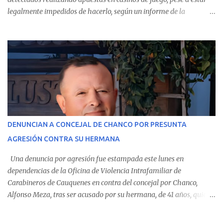
legalmente impedidos de hacerlo, según un informe de la
Contraloría General de la República . Los antecedentes forman
parte del Consolidado de Información Circular (CIC) N° 20, el cual
estableció que estos funcionarios —quienes administran o
custodian fondos públicos— efectuaron transacciones por un
monto total de $116.075.918 entre enero de 2024 y junio de 2025.
En el detalle regional, se indica que en la comuna de Cauquenes se
identificó a cuatro funcionarios involucrados en este tipo de
operaciones. Asimismo, se precisa que uno de los casos
corresponde a un funcionario de la Municipalidad de Chanco,
DENUNCIAN A CONCEJAL DE CHANCO POR PRESUNTA
sumándose a otras comunas del Maule donde también se
AGRESIÓN CONTRA SU HERMANA
detectaron incumplimientos a la normativa vigente. El informe
precisa que la mayor cantidad de dinero apostado se registró en
Una denuncia por agresión fue estampada este lunes en
Talca, donde...
dependencias de la Oficina de Violencia Intrafamiliar de
Carabineros de Cauquenes en contra del concejal por Chanco,
Alfonso Meza, tras ser acusado por su hermana, de 41 años, quien
aseguró haber sido víctima de un violento episodio en un predio
agrícola familiar. Según consta en el parte policial, la denunciante