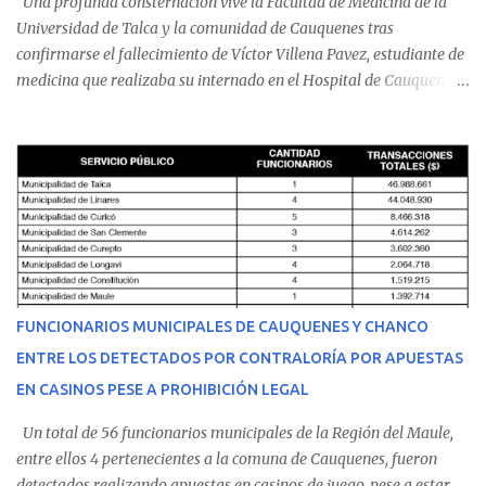
Una profunda consternación vive la Facultad de Medicina de la
Universidad de Talca y la comunidad de Cauquenes tras
confirmarse el fallecimiento de Víctor Villena Pavez, estudiante de
medicina que realizaba su internado en el Hospital de Cauquenes.
De acuerdo con los antecedentes conocidos, el joven se presentó a
cumplir su jornada en el recinto asistencial manifestando
malestares físicos. Dada la complejidad de su estado de salud, el
equipo médico determinó su traslado de urgencia al Hospital
Regional de Talca y dado la urgencia la ambulancia partió hacia
Talca con escolta de Carabineros. En medio del traslado, el
estudiante de medicina de 25 años, se agravó y pese a los esfuerzos
del personal de emergencia terminó falleciendo, sin alcanzar a
recibir atención especializada en el centro de destino. Apenas se
FUNCIONARIOS MUNICIPALES DE CAUQUENES Y CHANCO
conoció la gravedad de su condición, sus padres —residentes en
ENTRE LOS DETECTADOS POR CONTRALORÍA POR APUESTAS
Villarrica— se trasladaron a Cauquenes con la esperanza de una
EN CASINOS PESE A PROHIBICIÓN LEGAL
evolución favorable. No obstante, alrededo...
Un total de 56 funcionarios municipales de la Región del Maule,
entre ellos 4 pertenecientes a la comuna de Cauquenes, fueron
detectados realizando apuestas en casinos de juego, pese a estar