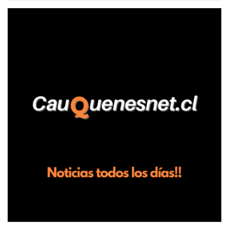
relató que los hechos ocurrieron cerca de las 11:30 horas en el
fundo San Baldomero, ubicado en el sector Dollimbuta, comuna de
Pelluhue. Allí, mientras se encontraba junto a su madre y su hijo
entregando recomendaciones a los trabajadores de la plantación
de frutillas, habría sostenido una discusión con su hermano, quien
permanecía en el lugar a bordo de una camioneta. De acuerdo con
la declaración, tras recriminarle por intervenir con los
trabajadores, el edil descendió del vehículo y, en medio de la
confrontación, la habría tomado de los hombros, empujado al
suelo y agredido con golpes de pies y manos, mientr...