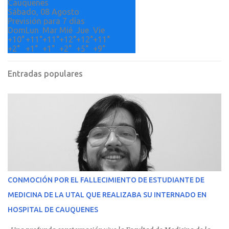
Cauquenes
Sábado, 08 Agosto
Previsión para 7 días
Dom
Lun
Mar
Mié
Jue
Vie
+
10°
+
11°
+
11°
+
12°
+
12°
+
11°
+
2°
+
1°
+
1°
+
2°
+
5°
+
9°
Entradas populares
CONMOCIÓN POR EL FALLECIMIENTO DE ESTUDIANTE DE
MEDICINA DE LA UTAL QUE REALIZABA SU INTERNADO EN
HOSPITAL DE CAUQUENES