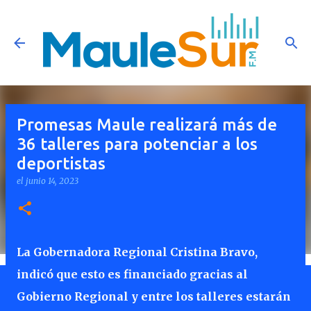
Ir al contenido principal
Promesas Maule realizará más de
36 talleres para potenciar a los
deportistas
el
junio 14, 2023
La Gobernadora Regional Cristina Bravo,
indicó que esto es financiado gracias al
Gobierno Regional y entre los talleres estarán