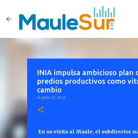
INIA impulsa ambicioso plan 
predios productivos como vit
cambio
el
junio 07, 2023
En su visita al Maule, el subdirector 