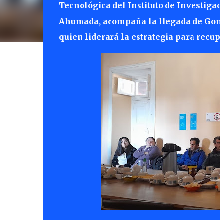
Tecnológica del Instituto de Investiga
Ahumada, acompaña la llegada de Gon
quien liderará la estrategia para recup