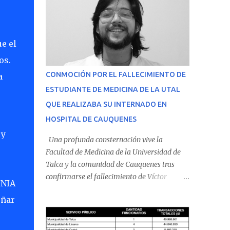
e el
os.
CONMOCIÓN POR EL FALLECIMIENTO DE
a
ESTUDIANTE DE MEDICINA DE LA UTAL
QUE REALIZABA SU INTERNADO EN
HOSPITAL DE CAUQUENES
 y
Una profunda consternación vive la
Facultad de Medicina de la Universidad de
Talca y la comunidad de Cauquenes tras
confirmarse el fallecimiento de Víctor
INIA
Villena Pavez, estudiante de medicina que
eñar
realizaba su internado en el Hospital de
Cauquenes. De acuerdo con los antecedentes
conocidos, el joven se presentó a cumplir su