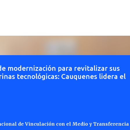
Ir al contenido principal
de modernización para revitalizar sus
rinas tecnológicas: Cauquenes lidera el
nacional de Vinculación con el Medio y Transferencia