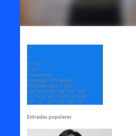
+
7
°
C
H:
+
11°
L:
+
2°
Cauquenes
Domingo, 09 Agosto
Previsión para 7 días
Lun
Mar
Mié
Jue
Vie
Sáb
+
11°
+
12°
+
13°
+
14°
+
18°
+
16°
+
1°
+
2°
+
2°
+
4°
+
8°
+
9°
Entradas populares