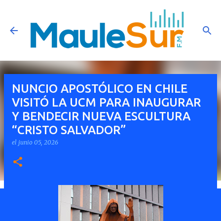
Ir al contenido principal
NUNCIO APOSTÓLICO EN CHILE
VISITÓ LA UCM PARA INAUGURAR
Y BENDECIR NUEVA ESCULTURA
“CRISTO SALVADOR”
el
junio 05, 2026