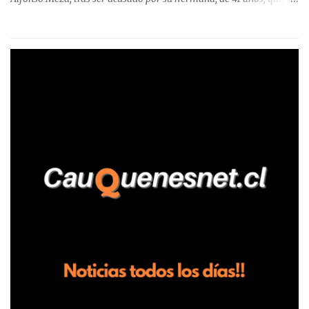
aseguró haber sido víctima de un violento episodio en un predio
agrícola familiar. Según consta en el parte policial, la denunciante
relató que los hechos ocurrieron cerca de las 11:30 horas en el
fundo San Baldomero, ubicado en el sector Dollimbuta, comuna de
Pelluhue. Allí, mientras se encontraba junto a su madre y su hijo
entregando recomendaciones a los trabajadores de la plantación
de frutillas, habría sostenido una discusión con su hermano, quien
permanecía en el lugar a bordo de una camioneta. De acuerdo con
la declaración, tras recriminarle por intervenir con los
trabajadores, el edil descendió del vehículo y, en medio de la
confrontación, la habría tomado de los hombros, empujado al
suelo y agredido con golpes de pies y manos, mientr...