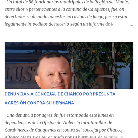
Un total de 56 funcionarios municipales de la Región del Maule,
entre ellos 4 pertenecientes a la comuna de Cauquenes, fueron
detectados realizando apuestas en casinos de juego, pese a estar
legalmente impedidos de hacerlo, según un informe de la
Contraloría General de la República . Los antecedentes forman
parte del Consolidado de Información Circular (CIC) N° 20, el cual
estableció que estos funcionarios —quienes administran o
custodian fondos públicos— efectuaron transacciones por un
monto total de $116.075.918 entre enero de 2024 y junio de 2025.
En el detalle regional, se indica que en la comuna de Cauquenes se
identificó a cuatro funcionarios involucrados en este tipo de
operaciones. Asimismo, se precisa que uno de los casos
corresponde a un funcionario de la Municipalidad de Chanco,
DENUNCIAN A CONCEJAL DE CHANCO POR PRESUNTA
sumándose a otras comunas del Maule donde también se
AGRESIÓN CONTRA SU HERMANA
detectaron incumplimientos a la normativa vigente. El informe
precisa que la mayor cantidad de dinero apostado se registró en
Una denuncia por agresión fue estampada este lunes en
Talca, donde...
dependencias de la Oficina de Violencia Intrafamiliar de
Carabineros de Cauquenes en contra del concejal por Chanco,
Alfonso Meza, tras ser acusado por su hermana, de 41 años, quien