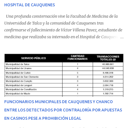
HOSPITAL DE CAUQUENES
Una profunda consternación vive la Facultad de Medicina de la
Universidad de Talca y la comunidad de Cauquenes tras
confirmarse el fallecimiento de Víctor Villena Pavez, estudiante de
medicina que realizaba su internado en el Hospital de Cauquenes.
De acuerdo con los antecedentes conocidos, el joven se presentó a
cumplir su jornada en el recinto asistencial manifestando
malestares físicos. Dada la complejidad de su estado de salud, el
equipo médico determinó su traslado de urgencia al Hospital
Regional de Talca y dado la urgencia la ambulancia partió hacia
Talca con escolta de Carabineros. En medio del traslado, el
estudiante de medicina de 25 años, se agravó y pese a los esfuerzos
del personal de emergencia terminó falleciendo, sin alcanzar a
recibir atención especializada en el centro de destino. Apenas se
FUNCIONARIOS MUNICIPALES DE CAUQUENES Y CHANCO
conoció la gravedad de su condición, sus padres —residentes en
ENTRE LOS DETECTADOS POR CONTRALORÍA POR APUESTAS
Villarrica— se trasladaron a Cauquenes con la esperanza de una
EN CASINOS PESE A PROHIBICIÓN LEGAL
evolución favorable. No obstante, alrededo...