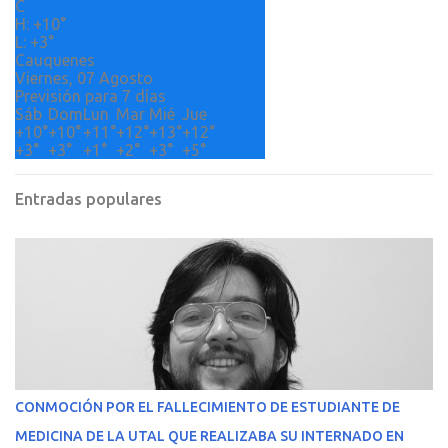
o
C
H:
+
10°
s
L:
+
3°
Cauquenes
Viernes, 07 Agosto
Previsión para 7 días
Sáb
Dom
Lun
Mar
Mié
Jue
+
10°
+
10°
+
11°
+
12°
+
13°
+
12°
+
3°
+
3°
+
1°
+
2°
+
3°
+
5°
Entradas populares
CONMOCIÓN POR EL FALLECIMIENTO DE ESTUDIANTE DE
MEDICINA DE LA UTAL QUE REALIZABA SU INTERNADO EN