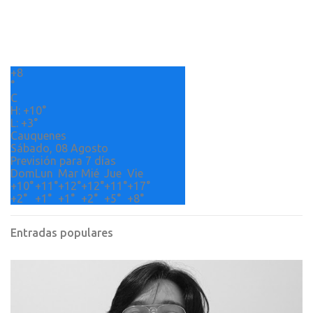
t
a
r
+
8
i
°
o
C
H:
+
10°
s
L:
+
3°
Cauquenes
Sábado, 08 Agosto
Previsión para 7 días
Dom
Lun
Mar
Mié
Jue
Vie
+
10°
+
11°
+
12°
+
12°
+
11°
+
17°
+
2°
+
1°
+
1°
+
2°
+
5°
+
8°
Entradas populares