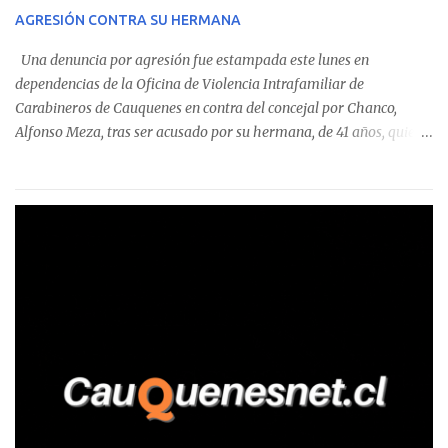
sumándose a otras comunas del Maule donde también se
AGRESIÓN CONTRA SU HERMANA
detectaron incumplimientos a la normativa vigente. El informe
precisa que la mayor cantidad de dinero apostado se registró en
Una denuncia por agresión fue estampada este lunes en
Talca, donde...
dependencias de la Oficina de Violencia Intrafamiliar de
Carabineros de Cauquenes en contra del concejal por Chanco,
Alfonso Meza, tras ser acusado por su hermana, de 41 años, quien
aseguró haber sido víctima de un violento episodio en un predio
agrícola familiar. Según consta en el parte policial, la denunciante
relató que los hechos ocurrieron cerca de las 11:30 horas en el
fundo San Baldomero, ubicado en el sector Dollimbuta, comuna de
Pelluhue. Allí, mientras se encontraba junto a su madre y su hijo
entregando recomendaciones a los trabajadores de la plantación
de frutillas, habría sostenido una discusión con su hermano, quien
permanecía en el lugar a bordo de una camioneta. De acuerdo con
la declaración, tras recriminarle por intervenir con los
trabajadores, el edil descendió del vehículo y, en medio de la
confrontación, la habría tomado de los hombros, empujado al
suelo y agredido con golpes de pies y manos, mientr...