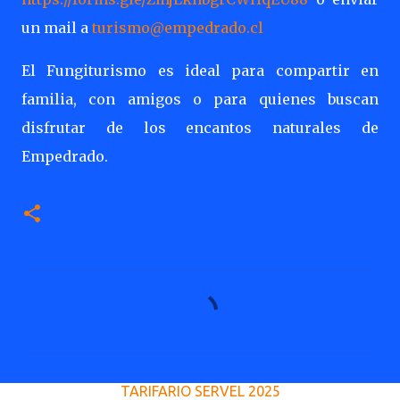
un mail a
turismo@empedrado.cl
El Fungiturismo es ideal para compartir en
familia, con amigos o para quienes buscan
disfrutar de los encantos naturales de
Empedrado.
C
o
m
e
TARIFARIO SERVEL 2025
n