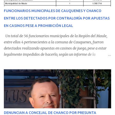
del personal de emergencia terminó falleciendo, sin alcanzar a
recibir atención especializada en el centro de destino. Apenas se
FUNCIONARIOS MUNICIPALES DE CAUQUENES Y CHANCO
conoció la gravedad de su condición, sus padres —residentes en
ENTRE LOS DETECTADOS POR CONTRALORÍA POR APUESTAS
Villarrica— se trasladaron a Cauquenes con la esperanza de una
EN CASINOS PESE A PROHIBICIÓN LEGAL
evolución favorable. No obstante, alrededo...
Un total de 56 funcionarios municipales de la Región del Maule,
entre ellos 4 pertenecientes a la comuna de Cauquenes, fueron
detectados realizando apuestas en casinos de juego, pese a estar
legalmente impedidos de hacerlo, según un informe de la
Contraloría General de la República . Los antecedentes forman
parte del Consolidado de Información Circular (CIC) N° 20, el cual
estableció que estos funcionarios —quienes administran o
custodian fondos públicos— efectuaron transacciones por un
monto total de $116.075.918 entre enero de 2024 y junio de 2025.
En el detalle regional, se indica que en la comuna de Cauquenes se
identificó a cuatro funcionarios involucrados en este tipo de
operaciones. Asimismo, se precisa que uno de los casos
corresponde a un funcionario de la Municipalidad de Chanco,
DENUNCIAN A CONCEJAL DE CHANCO POR PRESUNTA