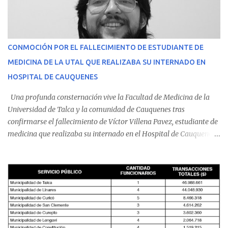
CONMOCIÓN POR EL FALLECIMIENTO DE ESTUDIANTE DE
MEDICINA DE LA UTAL QUE REALIZABA SU INTERNADO EN
HOSPITAL DE CAUQUENES
Una profunda consternación vive la Facultad de Medicina de la
Universidad de Talca y la comunidad de Cauquenes tras
confirmarse el fallecimiento de Víctor Villena Pavez, estudiante de
medicina que realizaba su internado en el Hospital de Cauquenes.
De acuerdo con los antecedentes conocidos, el joven se presentó a
cumplir su jornada en el recinto asistencial manifestando
malestares físicos. Dada la complejidad de su estado de salud, el
equipo médico determinó su traslado de urgencia al Hospital
Regional de Talca y dado la urgencia la ambulancia partió hacia
Talca con escolta de Carabineros. En medio del traslado, el
estudiante de medicina de 25 años, se agravó y pese a los esfuerzos