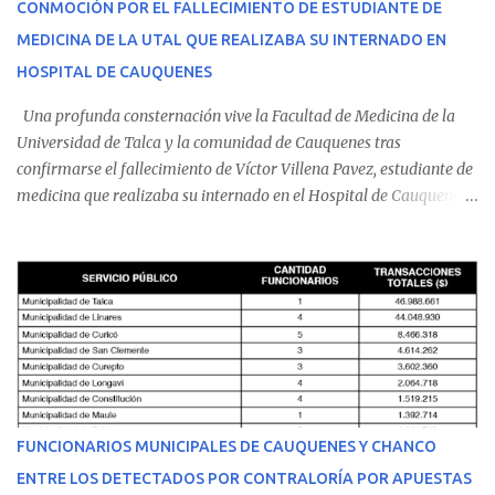
CONMOCIÓN POR EL FALLECIMIENTO DE ESTUDIANTE DE
MEDICINA DE LA UTAL QUE REALIZABA SU INTERNADO EN
HOSPITAL DE CAUQUENES
Una profunda consternación vive la Facultad de Medicina de la
Universidad de Talca y la comunidad de Cauquenes tras
confirmarse el fallecimiento de Víctor Villena Pavez, estudiante de
medicina que realizaba su internado en el Hospital de Cauquenes.
De acuerdo con los antecedentes conocidos, el joven se presentó a
cumplir su jornada en el recinto asistencial manifestando
malestares físicos. Dada la complejidad de su estado de salud, el
equipo médico determinó su traslado de urgencia al Hospital
Regional de Talca y dado la urgencia la ambulancia partió hacia
Talca con escolta de Carabineros. En medio del traslado, el
estudiante de medicina de 25 años, se agravó y pese a los esfuerzos
del personal de emergencia terminó falleciendo, sin alcanzar a
recibir atención especializada en el centro de destino. Apenas se
FUNCIONARIOS MUNICIPALES DE CAUQUENES Y CHANCO
conoció la gravedad de su condición, sus padres —residentes en
ENTRE LOS DETECTADOS POR CONTRALORÍA POR APUESTAS
Villarrica— se trasladaron a Cauquenes con la esperanza de una