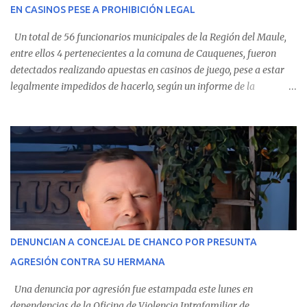
EN CASINOS PESE A PROHIBICIÓN LEGAL
evolución favorable. No obstante, alrededo...
Un total de 56 funcionarios municipales de la Región del Maule,
entre ellos 4 pertenecientes a la comuna de Cauquenes, fueron
detectados realizando apuestas en casinos de juego, pese a estar
legalmente impedidos de hacerlo, según un informe de la
Contraloría General de la República . Los antecedentes forman
parte del Consolidado de Información Circular (CIC) N° 20, el cual
estableció que estos funcionarios —quienes administran o
custodian fondos públicos— efectuaron transacciones por un
monto total de $116.075.918 entre enero de 2024 y junio de 2025.
En el detalle regional, se indica que en la comuna de Cauquenes se
identificó a cuatro funcionarios involucrados en este tipo de
operaciones. Asimismo, se precisa que uno de los casos
corresponde a un funcionario de la Municipalidad de Chanco,
DENUNCIAN A CONCEJAL DE CHANCO POR PRESUNTA
sumándose a otras comunas del Maule donde también se
AGRESIÓN CONTRA SU HERMANA
detectaron incumplimientos a la normativa vigente. El informe
precisa que la mayor cantidad de dinero apostado se registró en
Una denuncia por agresión fue estampada este lunes en
Talca, donde...
dependencias de la Oficina de Violencia Intrafamiliar de