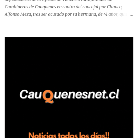
Carabineros de Cauquenes en contra del concejal por Chanco,
Alfonso Meza, tras ser acusado por su hermana, de 41 años, quien
aseguró haber sido víctima de un violento episodio en un predio
agrícola familiar. Según consta en el parte policial, la denunciante
relató que los hechos ocurrieron cerca de las 11:30 horas en el
fundo San Baldomero, ubicado en el sector Dollimbuta, comuna de
Pelluhue. Allí, mientras se encontraba junto a su madre y su hijo
entregando recomendaciones a los trabajadores de la plantación
de frutillas, habría sostenido una discusión con su hermano, quien
permanecía en el lugar a bordo de una camioneta. De acuerdo con
la declaración, tras recriminarle por intervenir con los
trabajadores, el edil descendió del vehículo y, en medio de la
confrontación, la habría tomado de los hombros, empujado al
suelo y agredido con golpes de pies y manos, mientr...