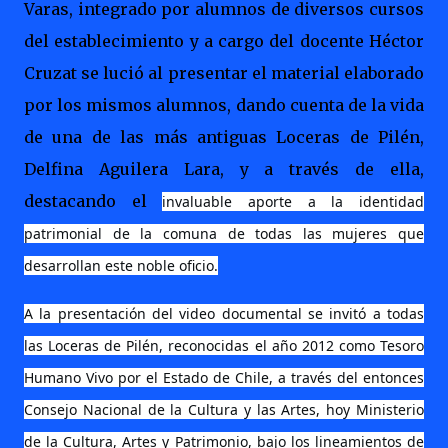
Varas, integrado por alumnos de diversos cursos
del establecimiento y a cargo del docente Héctor
Cruzat se lució al presentar el material elaborado
por los mismos alumnos, dando cuenta de la vida
de una de las más antiguas Loceras de Pilén,
Delfina Aguilera Lara, y a través de ella,
destacando el
invaluable aporte a la identidad
patrimonial de la comuna de todas las mujeres que
desarrollan este noble oficio.
A la presentación del video documental se invitó a todas
las Loceras de Pilén, reconocidas el año 2012 como Tesoro
Humano Vivo por el Estado de Chile, a través del entonces
Consejo Nacional de la Cultura y las Artes, hoy Ministerio
de la Cultura, Artes y Patrimonio, bajo los lineamientos de