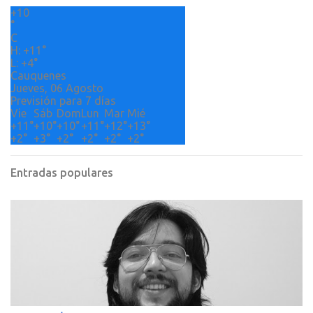
+
10
i
°
o
C
H:
+
11°
s
L:
+
4°
Cauquenes
Jueves, 06 Agosto
Previsión para 7 días
Vie
Sáb
Dom
Lun
Mar
Mié
+
11°
+
10°
+
10°
+
11°
+
12°
+
13°
+
2°
+
3°
+
2°
+
2°
+
2°
+
2°
Entradas populares