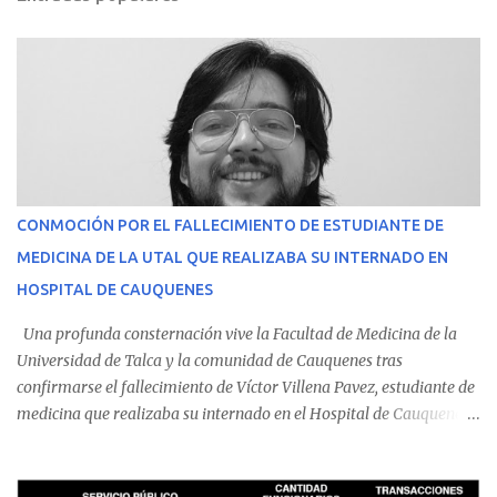
CONMOCIÓN POR EL FALLECIMIENTO DE ESTUDIANTE DE
MEDICINA DE LA UTAL QUE REALIZABA SU INTERNADO EN
HOSPITAL DE CAUQUENES
Una profunda consternación vive la Facultad de Medicina de la
Universidad de Talca y la comunidad de Cauquenes tras
confirmarse el fallecimiento de Víctor Villena Pavez, estudiante de
medicina que realizaba su internado en el Hospital de Cauquenes.
De acuerdo con los antecedentes conocidos, el joven se presentó a
cumplir su jornada en el recinto asistencial manifestando
malestares físicos. Dada la complejidad de su estado de salud, el