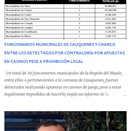
equipo médico determinó su traslado de urgencia al Hospital
Regional de Talca y dado la urgencia la ambulancia partió hacia
Talca con escolta de Carabineros. En medio del traslado, el
estudiante de medicina de 25 años, se agravó y pese a los esfuerzos
del personal de emergencia terminó falleciendo, sin alcanzar a
recibir atención especializada en el centro de destino. Apenas se
FUNCIONARIOS MUNICIPALES DE CAUQUENES Y CHANCO
conoció la gravedad de su condición, sus padres —residentes en
ENTRE LOS DETECTADOS POR CONTRALORÍA POR APUESTAS
Villarrica— se trasladaron a Cauquenes con la esperanza de una
EN CASINOS PESE A PROHIBICIÓN LEGAL
evolución favorable. No obstante, alrededo...
Un total de 56 funcionarios municipales de la Región del Maule,
entre ellos 4 pertenecientes a la comuna de Cauquenes, fueron
detectados realizando apuestas en casinos de juego, pese a estar
legalmente impedidos de hacerlo, según un informe de la
Contraloría General de la República . Los antecedentes forman
parte del Consolidado de Información Circular (CIC) N° 20, el cual
estableció que estos funcionarios —quienes administran o
custodian fondos públicos— efectuaron transacciones por un
monto total de $116.075.918 entre enero de 2024 y junio de 2025.