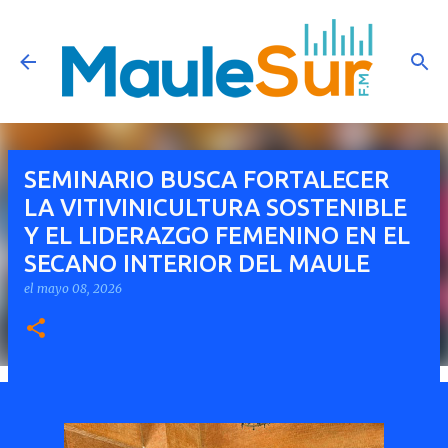
Ir al contenido principal
SEMINARIO BUSCA FORTALECER
LA VITIVINICULTURA SOSTENIBLE
Y EL LIDERAZGO FEMENINO EN EL
SECANO INTERIOR DEL MAULE
el
mayo 08, 2026