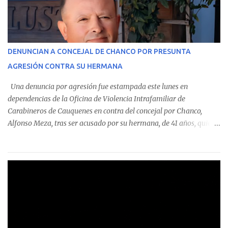
En el detalle regional, se indica que en la comuna de Cauquenes se
identificó a cuatro funcionarios involucrados en este tipo de
operaciones. Asimismo, se precisa que uno de los casos
corresponde a un funcionario de la Municipalidad de Chanco,
DENUNCIAN A CONCEJAL DE CHANCO POR PRESUNTA
sumándose a otras comunas del Maule donde también se
AGRESIÓN CONTRA SU HERMANA
detectaron incumplimientos a la normativa vigente. El informe
precisa que la mayor cantidad de dinero apostado se registró en
Una denuncia por agresión fue estampada este lunes en
Talca, donde...
dependencias de la Oficina de Violencia Intrafamiliar de
Carabineros de Cauquenes en contra del concejal por Chanco,
Alfonso Meza, tras ser acusado por su hermana, de 41 años, quien
aseguró haber sido víctima de un violento episodio en un predio
agrícola familiar. Según consta en el parte policial, la denunciante
relató que los hechos ocurrieron cerca de las 11:30 horas en el
fundo San Baldomero, ubicado en el sector Dollimbuta, comuna de
Pelluhue. Allí, mientras se encontraba junto a su madre y su hijo
entregando recomendaciones a los trabajadores de la plantación
de frutillas, habría sostenido una discusión con su hermano, quien
permanecía en el lugar a bordo de una camioneta. De acuerdo con