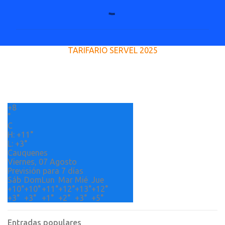
o
m
e
TARIFARIO SERVEL 2025
n
t
a
r
+
8
i
°
o
C
H:
+
11°
s
L:
+
3°
Cauquenes
Viernes, 07 Agosto
Previsión para 7 días
Sáb
Dom
Lun
Mar
Mié
Jue
+
10°
+
10°
+
11°
+
12°
+
13°
+
12°
+
3°
+
3°
+
1°
+
2°
+
3°
+
5°
Entradas populares