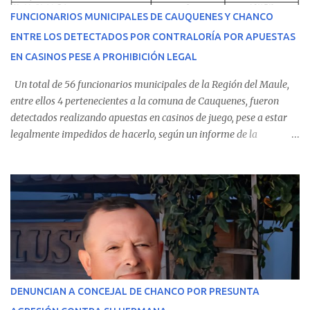
recibir atención especializada en el centro de destino. Apenas se
FUNCIONARIOS MUNICIPALES DE CAUQUENES Y CHANCO
conoció la gravedad de su condición, sus padres —residentes en
ENTRE LOS DETECTADOS POR CONTRALORÍA POR APUESTAS
Villarrica— se trasladaron a Cauquenes con la esperanza de una
EN CASINOS PESE A PROHIBICIÓN LEGAL
evolución favorable. No obstante, alrededo...
Un total de 56 funcionarios municipales de la Región del Maule,
entre ellos 4 pertenecientes a la comuna de Cauquenes, fueron
detectados realizando apuestas en casinos de juego, pese a estar
legalmente impedidos de hacerlo, según un informe de la
Contraloría General de la República . Los antecedentes forman
parte del Consolidado de Información Circular (CIC) N° 20, el cual
estableció que estos funcionarios —quienes administran o
custodian fondos públicos— efectuaron transacciones por un
monto total de $116.075.918 entre enero de 2024 y junio de 2025.
En el detalle regional, se indica que en la comuna de Cauquenes se
identificó a cuatro funcionarios involucrados en este tipo de
operaciones. Asimismo, se precisa que uno de los casos
corresponde a un funcionario de la Municipalidad de Chanco,
DENUNCIAN A CONCEJAL DE CHANCO POR PRESUNTA
sumándose a otras comunas del Maule donde también se