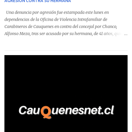
AGRESIÓN CONTRA SU HERMANA
detectaron incumplimientos a la normativa vigente. El informe
precisa que la mayor cantidad de dinero apostado se registró en
Una denuncia por agresión fue estampada este lunes en
Talca, donde...
dependencias de la Oficina de Violencia Intrafamiliar de
Carabineros de Cauquenes en contra del concejal por Chanco,
Alfonso Meza, tras ser acusado por su hermana, de 41 años, quien
aseguró haber sido víctima de un violento episodio en un predio
agrícola familiar. Según consta en el parte policial, la denunciante
relató que los hechos ocurrieron cerca de las 11:30 horas en el
fundo San Baldomero, ubicado en el sector Dollimbuta, comuna de
Pelluhue. Allí, mientras se encontraba junto a su madre y su hijo
entregando recomendaciones a los trabajadores de la plantación
de frutillas, habría sostenido una discusión con su hermano, quien
permanecía en el lugar a bordo de una camioneta. De acuerdo con
la declaración, tras recriminarle por intervenir con los
trabajadores, el edil descendió del vehículo y, en medio de la
confrontación, la habría tomado de los hombros, empujado al
suelo y agredido con golpes de pies y manos, mientr...