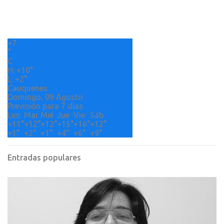
t
a
r
+
7
i
°
o
C
H:
+
10°
s
L:
+
2°
Cauquenes
Domingo, 09 Agosto
Previsión para 7 días
Lun
Mar
Mié
Jue
Vie
Sáb
+
11°
+
12°
+
12°
+
15°
+
16°
+
12°
+
1°
+
2°
+
1°
+
4°
+
6°
+
9°
Entradas populares