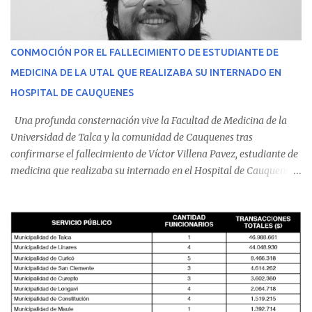
CONMOCIÓN POR EL FALLECIMIENTO DE ESTUDIANTE DE
MEDICINA DE LA UTAL QUE REALIZABA SU INTERNADO EN
HOSPITAL DE CAUQUENES
Una profunda consternación vive la Facultad de Medicina de la
Universidad de Talca y la comunidad de Cauquenes tras
confirmarse el fallecimiento de Víctor Villena Pavez, estudiante de
medicina que realizaba su internado en el Hospital de Cauquenes.
De acuerdo con los antecedentes conocidos, el joven se presentó a
cumplir su jornada en el recinto asistencial manifestando
malestares físicos. Dada la complejidad de su estado de salud, el
equipo médico determinó su traslado de urgencia al Hospital
Regional de Talca y dado la urgencia la ambulancia partió hacia
Talca con escolta de Carabineros. En medio del traslado, el
estudiante de medicina de 25 años, se agravó y pese a los esfuerzos
del personal de emergencia terminó falleciendo, sin alcanzar a