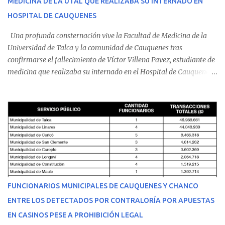
MEDICINA DE LA UTAL QUE REALIZABA SU INTERNADO EN
HOSPITAL DE CAUQUENES
Una profunda consternación vive la Facultad de Medicina de la
Universidad de Talca y la comunidad de Cauquenes tras
confirmarse el fallecimiento de Víctor Villena Pavez, estudiante de
medicina que realizaba su internado en el Hospital de Cauquenes.
De acuerdo con los antecedentes conocidos, el joven se presentó a
cumplir su jornada en el recinto asistencial manifestando
malestares físicos. Dada la complejidad de su estado de salud, el
equipo médico determinó su traslado de urgencia al Hospital
Regional de Talca y dado la urgencia la ambulancia partió hacia
Talca con escolta de Carabineros. En medio del traslado, el
estudiante de medicina de 25 años, se agravó y pese a los esfuerzos
del personal de emergencia terminó falleciendo, sin alcanzar a
recibir atención especializada en el centro de destino. Apenas se
FUNCIONARIOS MUNICIPALES DE CAUQUENES Y CHANCO
conoció la gravedad de su condición, sus padres —residentes en
ENTRE LOS DETECTADOS POR CONTRALORÍA POR APUESTAS
Villarrica— se trasladaron a Cauquenes con la esperanza de una
EN CASINOS PESE A PROHIBICIÓN LEGAL
evolución favorable. No obstante, alrededo...