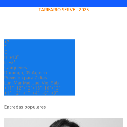
e
TARIFARIO SERVEL 2025
n
t
a
r
+
7
i
°
o
C
H:
+
10°
s
L:
+
2°
Cauquenes
Domingo, 09 Agosto
Previsión para 7 días
Lun
Mar
Mié
Jue
Vie
Sáb
+
11°
+
12°
+
12°
+
15°
+
16°
+
12°
+
1°
+
2°
+
1°
+
4°
+
6°
+
9°
Entradas populares