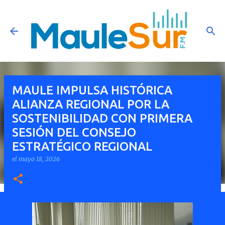
Ir al contenido principal
MAULE IMPULSA HISTÓRICA
ALIANZA REGIONAL POR LA
SOSTENIBILIDAD CON PRIMERA
SESIÓN DEL CONSEJO
ESTRATÉGICO REGIONAL
el
mayo 18, 2026