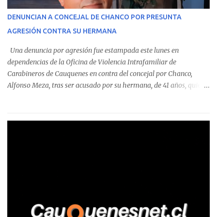
operaciones. Asimismo, se precisa que uno de los casos
corresponde a un funcionario de la Municipalidad de Chanco,
DENUNCIAN A CONCEJAL DE CHANCO POR PRESUNTA
sumándose a otras comunas del Maule donde también se
AGRESIÓN CONTRA SU HERMANA
detectaron incumplimientos a la normativa vigente. El informe
precisa que la mayor cantidad de dinero apostado se registró en
Una denuncia por agresión fue estampada este lunes en
Talca, donde...
dependencias de la Oficina de Violencia Intrafamiliar de
Carabineros de Cauquenes en contra del concejal por Chanco,
Alfonso Meza, tras ser acusado por su hermana, de 41 años, quien
aseguró haber sido víctima de un violento episodio en un predio
agrícola familiar. Según consta en el parte policial, la denunciante
relató que los hechos ocurrieron cerca de las 11:30 horas en el
fundo San Baldomero, ubicado en el sector Dollimbuta, comuna de
Pelluhue. Allí, mientras se encontraba junto a su madre y su hijo
entregando recomendaciones a los trabajadores de la plantación
de frutillas, habría sostenido una discusión con su hermano, quien
permanecía en el lugar a bordo de una camioneta. De acuerdo con
la declaración, tras recriminarle por intervenir con los
trabajadores, el edil descendió del vehículo y, en medio de la
confrontación, la habría tomado de los hombros, empujado al