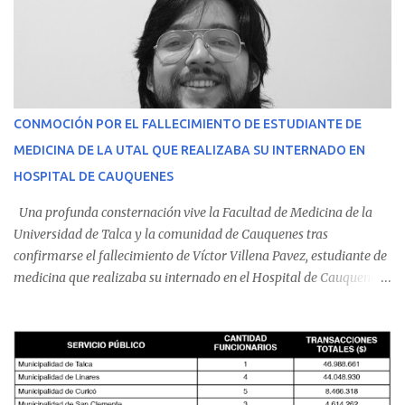
CONMOCIÓN POR EL FALLECIMIENTO DE ESTUDIANTE DE
MEDICINA DE LA UTAL QUE REALIZABA SU INTERNADO EN
HOSPITAL DE CAUQUENES
Una profunda consternación vive la Facultad de Medicina de la
Universidad de Talca y la comunidad de Cauquenes tras
confirmarse el fallecimiento de Víctor Villena Pavez, estudiante de
medicina que realizaba su internado en el Hospital de Cauquenes.
De acuerdo con los antecedentes conocidos, el joven se presentó a
cumplir su jornada en el recinto asistencial manifestando
malestares físicos. Dada la complejidad de su estado de salud, el
equipo médico determinó su traslado de urgencia al Hospital
Regional de Talca y dado la urgencia la ambulancia partió hacia