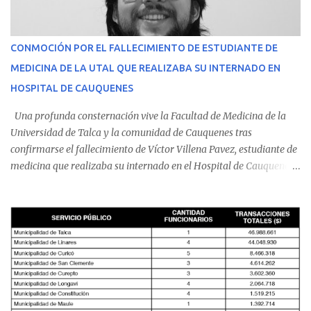
CONMOCIÓN POR EL FALLECIMIENTO DE ESTUDIANTE DE
MEDICINA DE LA UTAL QUE REALIZABA SU INTERNADO EN
HOSPITAL DE CAUQUENES
Una profunda consternación vive la Facultad de Medicina de la
Universidad de Talca y la comunidad de Cauquenes tras
confirmarse el fallecimiento de Víctor Villena Pavez, estudiante de
medicina que realizaba su internado en el Hospital de Cauquenes.
De acuerdo con los antecedentes conocidos, el joven se presentó a
cumplir su jornada en el recinto asistencial manifestando
malestares físicos. Dada la complejidad de su estado de salud, el
equipo médico determinó su traslado de urgencia al Hospital
Regional de Talca y dado la urgencia la ambulancia partió hacia
Talca con escolta de Carabineros. En medio del traslado, el
estudiante de medicina de 25 años, se agravó y pese a los esfuerzos
del personal de emergencia terminó falleciendo, sin alcanzar a