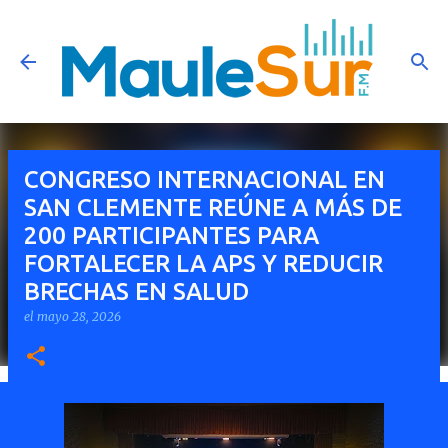
Ir al contenido principal
CONGRESO INTERNACIONAL EN
SAN CLEMENTE REÚNE A MÁS DE
200 PARTICIPANTES PARA
FORTALECER LA APS Y REDUCIR
BRECHAS EN SALUD
el
mayo 28, 2026