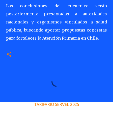
Las conclusiones del encuentro serán
posteriormente presentadas a autoridades
nacionales y organismos vinculados a salud
pública, buscando aportar propuestas concretas
para fortalecer la Atención Primaria en Chile.
C
o
m
e
TARIFARIO SERVEL 2025
n