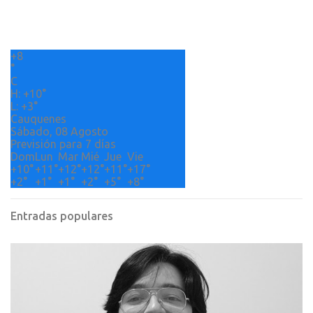
t
a
r
+
8
i
°
o
C
H:
+
10°
s
L:
+
3°
Cauquenes
Sábado, 08 Agosto
Previsión para 7 días
Dom
Lun
Mar
Mié
Jue
Vie
+
10°
+
11°
+
12°
+
12°
+
11°
+
17°
+
2°
+
1°
+
1°
+
2°
+
5°
+
8°
Entradas populares