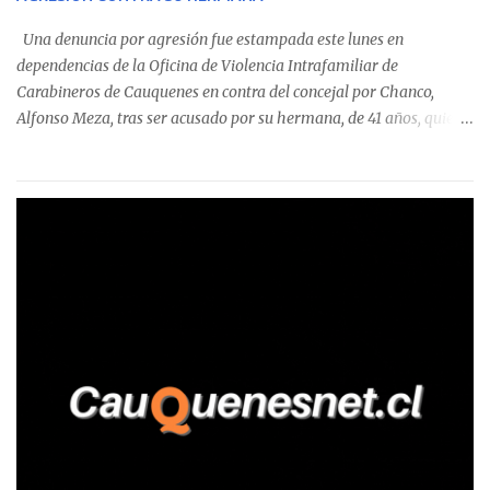
detectaron incumplimientos a la normativa vigente. El informe
precisa que la mayor cantidad de dinero apostado se registró en
Una denuncia por agresión fue estampada este lunes en
Talca, donde...
dependencias de la Oficina de Violencia Intrafamiliar de
Carabineros de Cauquenes en contra del concejal por Chanco,
Alfonso Meza, tras ser acusado por su hermana, de 41 años, quien
aseguró haber sido víctima de un violento episodio en un predio
agrícola familiar. Según consta en el parte policial, la denunciante
relató que los hechos ocurrieron cerca de las 11:30 horas en el
fundo San Baldomero, ubicado en el sector Dollimbuta, comuna de
Pelluhue. Allí, mientras se encontraba junto a su madre y su hijo
entregando recomendaciones a los trabajadores de la plantación
de frutillas, habría sostenido una discusión con su hermano, quien
permanecía en el lugar a bordo de una camioneta. De acuerdo con
la declaración, tras recriminarle por intervenir con los
trabajadores, el edil descendió del vehículo y, en medio de la
confrontación, la habría tomado de los hombros, empujado al
suelo y agredido con golpes de pies y manos, mientr...