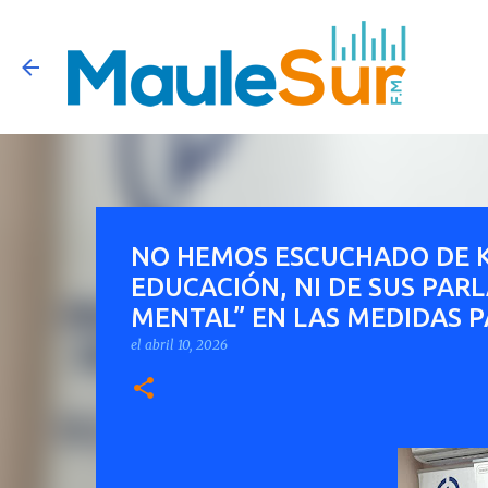
NO HEMOS ESCUCHADO DE KA
EDUCACIÓN, NI DE SUS PAR
MENTAL” EN LAS MEDIDAS P
el
abril 10, 2026