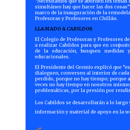
“Necesitamos que se aborden los temas d
simultáneo hay que hacer las dos cosas” 
marco de la inauguración de la remodelac
Profesoras y Profesores en Chillán.
LLAMADO A CABILDOS
El Colegio de Profesoras y Profesores d
a realizar Cabildos para que en conjunt
de la educación, busquen medidas y
educacionales.
El Presidente del Gremio explicó que “
dialoguen, conversen al interior de cada
perdido, porque no hay tiempo; porque a
veces no hay tiempo en nosotros mismos 
problemáticas, por la presión por rendir
Los Cabildos se desarrollarán a lo largo y
información y material de apoyo en la 