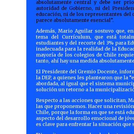
absolutamente central y debe ser pri
autoridad de Gobierno, ni del Presiden
educación, ni de los representantes del 
parece absolutamente esencial”.
Además, Mario Aguilar sostuvo que, en 
tema del Currículum, que está total
estudiantes y del recorte del 3% para 
inadecuada para la realidad de la Educac
mayoría de los colegios de Chile requi
tanto, ahí hay una medida absolutamente
El Presidente del Gremio Docente, infor
la DEP, a quienes les plantearon que la “
abordada, al igual que el sistema munici
solución un retorno a la municipalizació
Respecto a las acciones que solicitan, 
las que proponemos. Hacer una revisión 
Chile, porque la forma en que se está e
aspecto del desarrollo emocional de jóve
es clave para enfrentar la situación que s