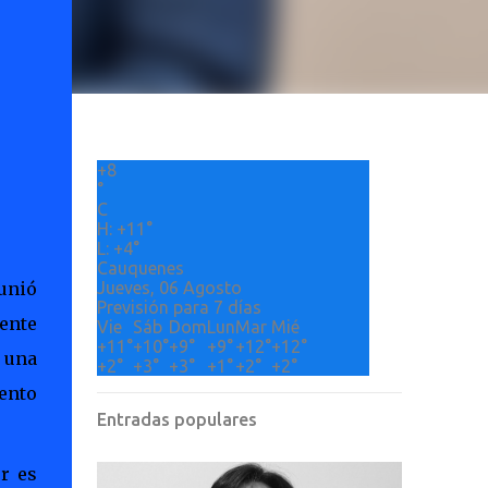
+
8
°
C
H:
+
11°
L:
+
4°
Cauquenes
eunió
Jueves, 06 Agosto
Previsión para 7 días
rente
Vie
Sáb
Dom
Lun
Mar
Mié
+
11°
+
10°
+
9°
+
9°
+
12°
+
12°
s una
+
2°
+
3°
+
3°
+
1°
+
2°
+
2°
cento
Entradas populares
r es