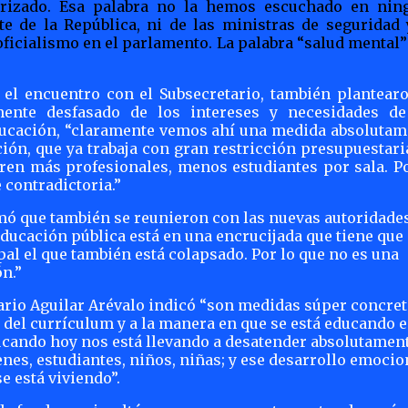
orizado. Esa palabra no la hemos escuchado en nin
te de la República, ni de las ministras de seguridad 
oficialismo en el parlamento. La palabra “salud mental
el encuentro con el Subsecretario, también plantearo
mente desfasado de los intereses y necesidades de
Educación, “claramente vemos ahí una medida absolutam
ión, que ya trabaja con gran restricción presupuestari
eren más profesionales, menos estudiantes por sala. Po
 contradictoria.”
mó que también se reunieron con las nuevas autoridade
educación pública está en una encrucijada que tiene que
pal el que también está colapsado. Por lo que no es una
n.”
Mario Aguilar Arévalo indicó “son medidas súper concret
del currículum y a la manera en que se está educando 
ducando hoy nos está llevando a desatender absolutament
nes, estudiantes, niños, niñas; y ese desarrollo emocio
e está viviendo”.