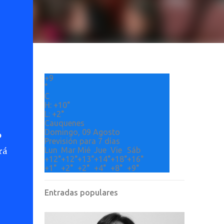
+
9
°
C
H:
+
10°
L:
+
2°
Cauquenes
Domingo, 09 Agosto
o
Previsión para 7 días
Lun
Mar
Mié
Jue
Vie
Sáb
rá
+
12°
+
12°
+
13°
+
14°
+
18°
+
16°
+
1°
+
2°
+
2°
+
4°
+
8°
+
9°
Entradas populares