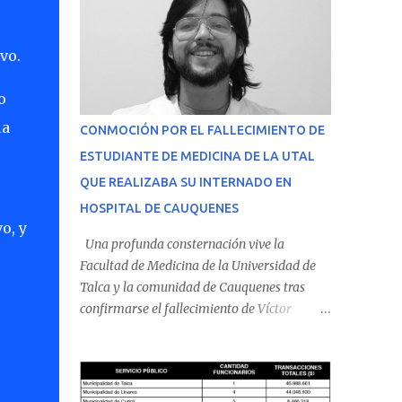
vo.
o
la
CONMOCIÓN POR EL FALLECIMIENTO DE
ESTUDIANTE DE MEDICINA DE LA UTAL
QUE REALIZABA SU INTERNADO EN
HOSPITAL DE CAUQUENES
o, y
Una profunda consternación vive la
Facultad de Medicina de la Universidad de
Talca y la comunidad de Cauquenes tras
confirmarse el fallecimiento de Víctor
Villena Pavez, estudiante de medicina que
realizaba su internado en el Hospital de
Cauquenes. De acuerdo con los antecedentes
conocidos, el joven se presentó a cumplir su