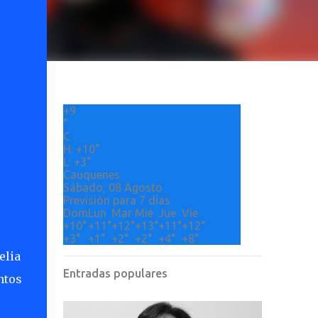
+
9
°
C
H:
+
10°
L:
+
3°
Cauquenes
Sábado, 08 Agosto
Previsión para 7 días
Dom
Lun
Mar
Mié
Jue
Vie
+
10°
+
11°
+
12°
+
13°
+
11°
+
12°
+
3°
+
1°
+
2°
+
2°
+
4°
+
8°
elia
Entradas populares
ntos