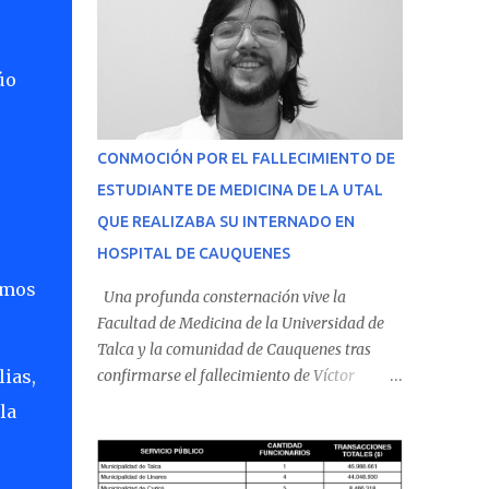
úo
CONMOCIÓN POR EL FALLECIMIENTO DE
ESTUDIANTE DE MEDICINA DE LA UTAL
QUE REALIZABA SU INTERNADO EN
HOSPITAL DE CAUQUENES
remos
Una profunda consternación vive la
Facultad de Medicina de la Universidad de
Talca y la comunidad de Cauquenes tras
ias,
confirmarse el fallecimiento de Víctor
Villena Pavez, estudiante de medicina que
la
realizaba su internado en el Hospital de
Cauquenes. De acuerdo con los antecedentes
conocidos, el joven se presentó a cumplir su