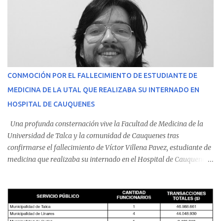
CONMOCIÓN POR EL FALLECIMIENTO DE ESTUDIANTE DE
MEDICINA DE LA UTAL QUE REALIZABA SU INTERNADO EN
HOSPITAL DE CAUQUENES
Una profunda consternación vive la Facultad de Medicina de la
Universidad de Talca y la comunidad de Cauquenes tras
confirmarse el fallecimiento de Víctor Villena Pavez, estudiante de
medicina que realizaba su internado en el Hospital de Cauquenes.
De acuerdo con los antecedentes conocidos, el joven se presentó a
cumplir su jornada en el recinto asistencial manifestando
malestares físicos. Dada la complejidad de su estado de salud, el
equipo médico determinó su traslado de urgencia al Hospital
Regional de Talca y dado la urgencia la ambulancia partió hacia