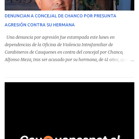
operaciones. Asimismo, se precisa que uno de los casos
corresponde a un funcionario de la Municipalidad de Chanco,
DENUNCIAN A CONCEJAL DE CHANCO POR PRESUNTA
sumándose a otras comunas del Maule donde también se
AGRESIÓN CONTRA SU HERMANA
detectaron incumplimientos a la normativa vigente. El informe
precisa que la mayor cantidad de dinero apostado se registró en
Una denuncia por agresión fue estampada este lunes en
Talca, donde...
dependencias de la Oficina de Violencia Intrafamiliar de
Carabineros de Cauquenes en contra del concejal por Chanco,
Alfonso Meza, tras ser acusado por su hermana, de 41 años, quien
aseguró haber sido víctima de un violento episodio en un predio
agrícola familiar. Según consta en el parte policial, la denunciante
relató que los hechos ocurrieron cerca de las 11:30 horas en el
fundo San Baldomero, ubicado en el sector Dollimbuta, comuna de
Pelluhue. Allí, mientras se encontraba junto a su madre y su hijo
entregando recomendaciones a los trabajadores de la plantación
de frutillas, habría sostenido una discusión con su hermano, quien
permanecía en el lugar a bordo de una camioneta. De acuerdo con
la declaración, tras recriminarle por intervenir con los
trabajadores, el edil descendió del vehículo y, en medio de la