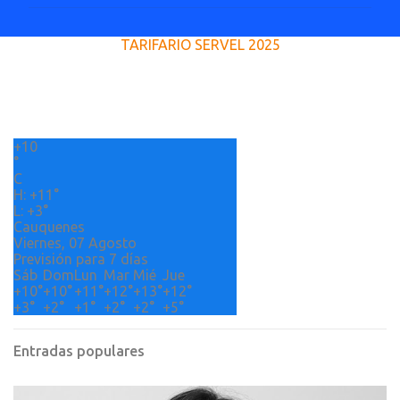
m
e
TARIFARIO SERVEL 2025
n
t
a
r
+
10
i
°
o
C
H:
+
11°
s
L:
+
3°
Cauquenes
Viernes, 07 Agosto
Previsión para 7 días
Sáb
Dom
Lun
Mar
Mié
Jue
+
10°
+
10°
+
11°
+
12°
+
13°
+
12°
+
3°
+
2°
+
1°
+
2°
+
2°
+
5°
Entradas populares