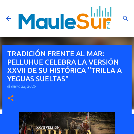
Ir al contenido principal
TRADICIÓN FRENTE AL MAR:
PELLUHUE CELEBRA LA VERSIÓN
XXVII DE SU HISTÓRICA "TRILLA A
YEGUAS SUELTAS"
el
enero 22, 2026