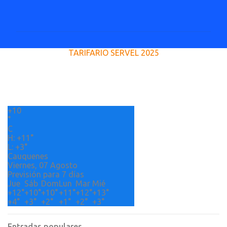
C
o
m
e
TARIFARIO SERVEL 2025
n
t
a
r
+
10
i
°
o
C
H:
+
11°
s
L:
+
3°
Cauquenes
Viernes, 07 Agosto
Previsión para 7 días
Jue
Sáb
Dom
Lun
Mar
Mié
+
12°
+
10°
+
10°
+
11°
+
12°
+
13°
+
4°
+
3°
+
2°
+
1°
+
2°
+
3°
Entradas populares