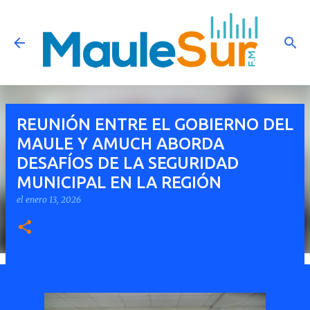
Ir al contenido principal
REUNIÓN ENTRE EL GOBIERNO DEL
MAULE Y AMUCH ABORDA
DESAFÍOS DE LA SEGURIDAD
MUNICIPAL EN LA REGIÓN
el
enero 13, 2026