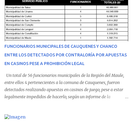
malestares físicos. Dada la complejidad de su estado de salud, el
equipo médico determinó su traslado de urgencia al Hospital
Regional de Talca y dado la urgencia la ambulancia partió hacia
Talca con escolta de Carabineros. En medio del traslado, el
estudiante de medicina de 25 años, se agravó y pese a los esfuerzos
del personal de emergencia terminó falleciendo, sin alcanzar a
recibir atención especializada en el centro de destino. Apenas se
FUNCIONARIOS MUNICIPALES DE CAUQUENES Y CHANCO
conoció la gravedad de su condición, sus padres —residentes en
ENTRE LOS DETECTADOS POR CONTRALORÍA POR APUESTAS
Villarrica— se trasladaron a Cauquenes con la esperanza de una
EN CASINOS PESE A PROHIBICIÓN LEGAL
evolución favorable. No obstante, alrededo...
Un total de 56 funcionarios municipales de la Región del Maule,
entre ellos 4 pertenecientes a la comuna de Cauquenes, fueron
detectados realizando apuestas en casinos de juego, pese a estar
legalmente impedidos de hacerlo, según un informe de la
Contraloría General de la República . Los antecedentes forman
parte del Consolidado de Información Circular (CIC) N° 20, el cual
estableció que estos funcionarios —quienes administran o
custodian fondos públicos— efectuaron transacciones por un
monto total de $116.075.918 entre enero de 2024 y junio de 2025.