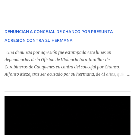
En el detalle regional, se indica que en la comuna de Cauquenes se
identificó a cuatro funcionarios involucrados en este tipo de
operaciones. Asimismo, se precisa que uno de los casos
corresponde a un funcionario de la Municipalidad de Chanco,
DENUNCIAN A CONCEJAL DE CHANCO POR PRESUNTA
sumándose a otras comunas del Maule donde también se
AGRESIÓN CONTRA SU HERMANA
detectaron incumplimientos a la normativa vigente. El informe
precisa que la mayor cantidad de dinero apostado se registró en
Una denuncia por agresión fue estampada este lunes en
Talca, donde...
dependencias de la Oficina de Violencia Intrafamiliar de
Carabineros de Cauquenes en contra del concejal por Chanco,
Alfonso Meza, tras ser acusado por su hermana, de 41 años, quien
aseguró haber sido víctima de un violento episodio en un predio
agrícola familiar. Según consta en el parte policial, la denunciante
relató que los hechos ocurrieron cerca de las 11:30 horas en el
fundo San Baldomero, ubicado en el sector Dollimbuta, comuna de
Pelluhue. Allí, mientras se encontraba junto a su madre y su hijo
entregando recomendaciones a los trabajadores de la plantación
de frutillas, habría sostenido una discusión con su hermano, quien
permanecía en el lugar a bordo de una camioneta. De acuerdo con