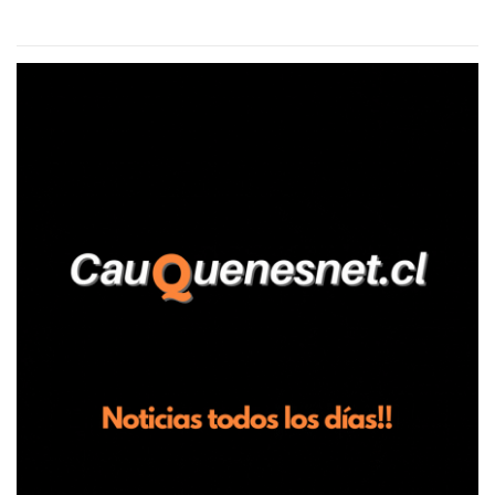
aseguró haber sido víctima de un violento episodio en un predio
agrícola familiar. Según consta en el parte policial, la denunciante
relató que los hechos ocurrieron cerca de las 11:30 horas en el
fundo San Baldomero, ubicado en el sector Dollimbuta, comuna de
Pelluhue. Allí, mientras se encontraba junto a su madre y su hijo
entregando recomendaciones a los trabajadores de la plantación
de frutillas, habría sostenido una discusión con su hermano, quien
permanecía en el lugar a bordo de una camioneta. De acuerdo con
la declaración, tras recriminarle por intervenir con los
trabajadores, el edil descendió del vehículo y, en medio de la
confrontación, la habría tomado de los hombros, empujado al
suelo y agredido con golpes de pies y manos, mientr...