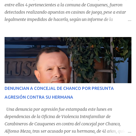
entre ellos 4 pertenecientes a la comuna de Cauquenes, fueron
detectados realizando apuestas en casinos de juego, pese a estar
legalmente impedidos de hacerlo, según un informe de la
Contraloría General de la República . Los antecedentes forman
parte del Consolidado de Información Circular (CIC) N° 20, el cual
estableció que estos funcionarios —quienes administran o
custodian fondos públicos— efectuaron transacciones por un
monto total de $116.075.918 entre enero de 2024 y junio de 2025.
En el detalle regional, se indica que en la comuna de Cauquenes se
identificó a cuatro funcionarios involucrados en este tipo de
operaciones. Asimismo, se precisa que uno de los casos
corresponde a un funcionario de la Municipalidad de Chanco,
DENUNCIAN A CONCEJAL DE CHANCO POR PRESUNTA
sumándose a otras comunas del Maule donde también se
AGRESIÓN CONTRA SU HERMANA
detectaron incumplimientos a la normativa vigente. El informe
precisa que la mayor cantidad de dinero apostado se registró en
Una denuncia por agresión fue estampada este lunes en
Talca, donde...
dependencias de la Oficina de Violencia Intrafamiliar de
Carabineros de Cauquenes en contra del concejal por Chanco,
Alfonso Meza, tras ser acusado por su hermana, de 41 años, quien