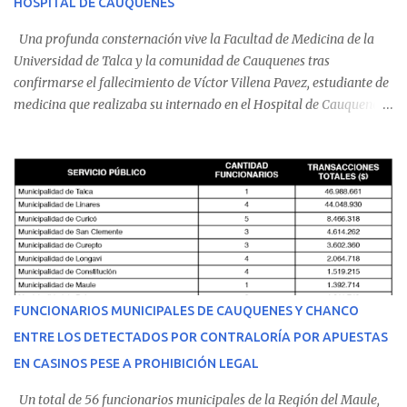
HOSPITAL DE CAUQUENES
Una profunda consternación vive la Facultad de Medicina de la
Universidad de Talca y la comunidad de Cauquenes tras
confirmarse el fallecimiento de Víctor Villena Pavez, estudiante de
medicina que realizaba su internado en el Hospital de Cauquenes.
De acuerdo con los antecedentes conocidos, el joven se presentó a
cumplir su jornada en el recinto asistencial manifestando
malestares físicos. Dada la complejidad de su estado de salud, el
equipo médico determinó su traslado de urgencia al Hospital
Regional de Talca y dado la urgencia la ambulancia partió hacia
Talca con escolta de Carabineros. En medio del traslado, el
estudiante de medicina de 25 años, se agravó y pese a los esfuerzos
del personal de emergencia terminó falleciendo, sin alcanzar a
recibir atención especializada en el centro de destino. Apenas se
FUNCIONARIOS MUNICIPALES DE CAUQUENES Y CHANCO
conoció la gravedad de su condición, sus padres —residentes en
ENTRE LOS DETECTADOS POR CONTRALORÍA POR APUESTAS
Villarrica— se trasladaron a Cauquenes con la esperanza de una
EN CASINOS PESE A PROHIBICIÓN LEGAL
evolución favorable. No obstante, alrededo...
Un total de 56 funcionarios municipales de la Región del Maule,