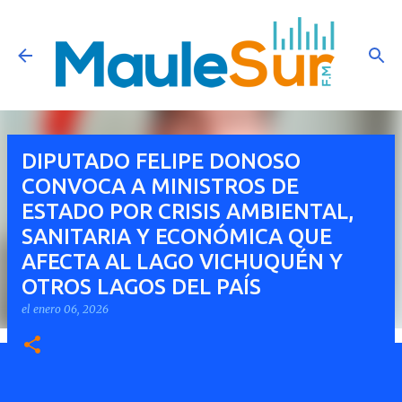
Ir al contenido principal
DIPUTADO FELIPE DONOSO
CONVOCA A MINISTROS DE
ESTADO POR CRISIS AMBIENTAL,
SANITARIA Y ECONÓMICA QUE
AFECTA AL LAGO VICHUQUÉN Y
OTROS LAGOS DEL PAÍS
el
enero 06, 2026