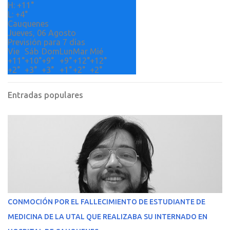
H:
+
11°
s
L:
+
4°
Cauquenes
Jueves, 06 Agosto
Previsión para 7 días
Vie
Sáb
Dom
Lun
Mar
Mié
+
11°
+
10°
+
9°
+
9°
+
12°
+
12°
+
2°
+
3°
+
3°
+
1°
+
2°
+
2°
Entradas populares
CONMOCIÓN POR EL FALLECIMIENTO DE ESTUDIANTE DE
MEDICINA DE LA UTAL QUE REALIZABA SU INTERNADO EN