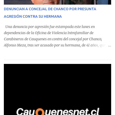
operaciones. Asimismo, se precisa que uno de los casos
corresponde a un funcionario de la Municipalidad de Chanco,
DENUNCIAN A CONCEJAL DE CHANCO POR PRESUNTA
sumándose a otras comunas del Maule donde también se
AGRESIÓN CONTRA SU HERMANA
detectaron incumplimientos a la normativa vigente. El informe
precisa que la mayor cantidad de dinero apostado se registró en
Una denuncia por agresión fue estampada este lunes en
Talca, donde...
dependencias de la Oficina de Violencia Intrafamiliar de
Carabineros de Cauquenes en contra del concejal por Chanco,
Alfonso Meza, tras ser acusado por su hermana, de 41 años, quien
aseguró haber sido víctima de un violento episodio en un predio
agrícola familiar. Según consta en el parte policial, la denunciante
relató que los hechos ocurrieron cerca de las 11:30 horas en el
fundo San Baldomero, ubicado en el sector Dollimbuta, comuna de
Pelluhue. Allí, mientras se encontraba junto a su madre y su hijo
entregando recomendaciones a los trabajadores de la plantación
de frutillas, habría sostenido una discusión con su hermano, quien
permanecía en el lugar a bordo de una camioneta. De acuerdo con
la declaración, tras recriminarle por intervenir con los
trabajadores, el edil descendió del vehículo y, en medio de la
confrontación, la habría tomado de los hombros, empujado al