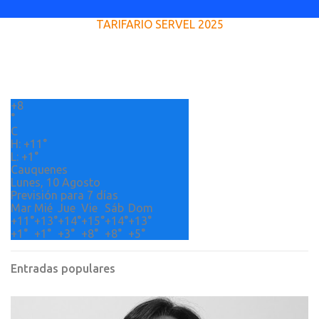
e
TARIFARIO SERVEL 2025
n
t
a
r
+
8
i
°
o
C
H:
+
11°
s
L:
+
1°
Cauquenes
Lunes, 10 Agosto
Previsión para 7 días
Mar
Mié
Jue
Vie
Sáb
Dom
+
11°
+
13°
+
14°
+
15°
+
14°
+
13°
+
1°
+
1°
+
3°
+
8°
+
8°
+
5°
Entradas populares