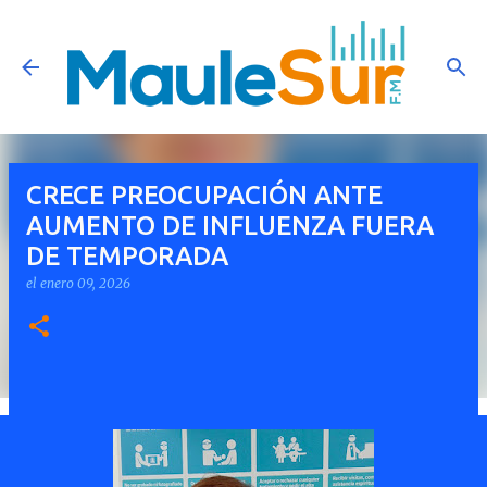
Ir al contenido principal
CRECE PREOCUPACIÓN ANTE
AUMENTO DE INFLUENZA FUERA
DE TEMPORADA
el
enero 09, 2026