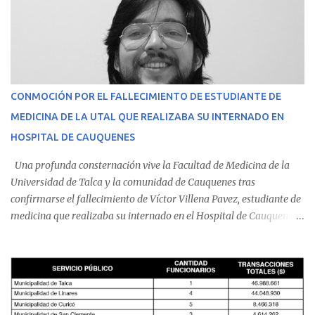
CONMOCIÓN POR EL FALLECIMIENTO DE ESTUDIANTE DE
MEDICINA DE LA UTAL QUE REALIZABA SU INTERNADO EN
HOSPITAL DE CAUQUENES
Una profunda consternación vive la Facultad de Medicina de la
Universidad de Talca y la comunidad de Cauquenes tras
confirmarse el fallecimiento de Víctor Villena Pavez, estudiante de
medicina que realizaba su internado en el Hospital de Cauquenes.
De acuerdo con los antecedentes conocidos, el joven se presentó a
cumplir su jornada en el recinto asistencial manifestando
malestares físicos. Dada la complejidad de su estado de salud, el
equipo médico determinó su traslado de urgencia al Hospital
Regional de Talca y dado la urgencia la ambulancia partió hacia