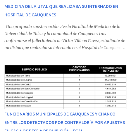
MEDICINA DE LA UTAL QUE REALIZABA SU INTERNADO EN
HOSPITAL DE CAUQUENES
Una profunda consternación vive la Facultad de Medicina de la
Universidad de Talca y la comunidad de Cauquenes tras
confirmarse el fallecimiento de Víctor Villena Pavez, estudiante de
medicina que realizaba su internado en el Hospital de Cauquenes.
De acuerdo con los antecedentes conocidos, el joven se presentó a
cumplir su jornada en el recinto asistencial manifestando
malestares físicos. Dada la complejidad de su estado de salud, el
equipo médico determinó su traslado de urgencia al Hospital
Regional de Talca y dado la urgencia la ambulancia partió hacia
Talca con escolta de Carabineros. En medio del traslado, el
estudiante de medicina de 25 años, se agravó y pese a los esfuerzos
del personal de emergencia terminó falleciendo, sin alcanzar a
recibir atención especializada en el centro de destino. Apenas se
FUNCIONARIOS MUNICIPALES DE CAUQUENES Y CHANCO
conoció la gravedad de su condición, sus padres —residentes en
ENTRE LOS DETECTADOS POR CONTRALORÍA POR APUESTAS
Villarrica— se trasladaron a Cauquenes con la esperanza de una