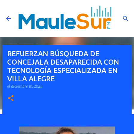
Ir al contenido principal
REFUERZAN BÚSQUEDA DE
CONCEJALA DESAPARECIDA CON
TECNOLOGÍA ESPECIALIZADA EN
VILLA ALEGRE
el
diciembre 10, 2025