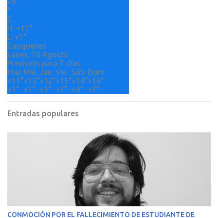
+
9
i
°
o
C
H:
+
11°
s
L:
+
1°
Cauquenes
Lunes, 10 Agosto
Previsión para 7 días
Mar
Mié
Jue
Vie
Sáb
Dom
+
11°
+
13°
+
12°
+
15°
+
14°
+
16°
+
1°
+
1°
+
3°
+
7°
+
9°
+
7°
Entradas populares
CONMOCIÓN POR EL FALLECIMIENTO DE ESTUDIANTE DE