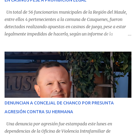
EN CASINOS PESE A PROHIBICIÓN LEGAL
evolución favorable. No obstante, alrededo...
Un total de 56 funcionarios municipales de la Región del Maule,
entre ellos 4 pertenecientes a la comuna de Cauquenes, fueron
detectados realizando apuestas en casinos de juego, pese a estar
legalmente impedidos de hacerlo, según un informe de la
Contraloría General de la República . Los antecedentes forman
parte del Consolidado de Información Circular (CIC) N° 20, el cual
estableció que estos funcionarios —quienes administran o
custodian fondos públicos— efectuaron transacciones por un
monto total de $116.075.918 entre enero de 2024 y junio de 2025.
En el detalle regional, se indica que en la comuna de Cauquenes se
identificó a cuatro funcionarios involucrados en este tipo de
operaciones. Asimismo, se precisa que uno de los casos
corresponde a un funcionario de la Municipalidad de Chanco,
DENUNCIAN A CONCEJAL DE CHANCO POR PRESUNTA
sumándose a otras comunas del Maule donde también se
AGRESIÓN CONTRA SU HERMANA
detectaron incumplimientos a la normativa vigente. El informe
precisa que la mayor cantidad de dinero apostado se registró en
Una denuncia por agresión fue estampada este lunes en
Talca, donde...
dependencias de la Oficina de Violencia Intrafamiliar de