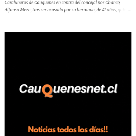
Carabineros de Cauquenes en contra del concejal por Chanco,
Alfonso Meza, tras ser acusado por su hermana, de 41 años, quien
aseguró haber sido víctima de un violento episodio en un predio
agrícola familiar. Según consta en el parte policial, la denunciante
relató que los hechos ocurrieron cerca de las 11:30 horas en el
fundo San Baldomero, ubicado en el sector Dollimbuta, comuna de
Pelluhue. Allí, mientras se encontraba junto a su madre y su hijo
entregando recomendaciones a los trabajadores de la plantación
de frutillas, habría sostenido una discusión con su hermano, quien
permanecía en el lugar a bordo de una camioneta. De acuerdo con
la declaración, tras recriminarle por intervenir con los
trabajadores, el edil descendió del vehículo y, en medio de la
confrontación, la habría tomado de los hombros, empujado al
suelo y agredido con golpes de pies y manos, mientr...