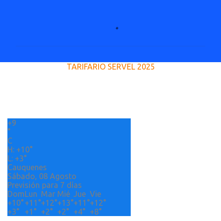
C
o
m
e
TARIFARIO SERVEL 2025
n
t
a
r
+
9
i
°
o
C
H:
+
10°
s
L:
+
3°
Cauquenes
Sábado, 08 Agosto
Previsión para 7 días
Dom
Lun
Mar
Mié
Jue
Vie
+
10°
+
11°
+
12°
+
13°
+
11°
+
12°
+
3°
+
1°
+
2°
+
2°
+
4°
+
8°