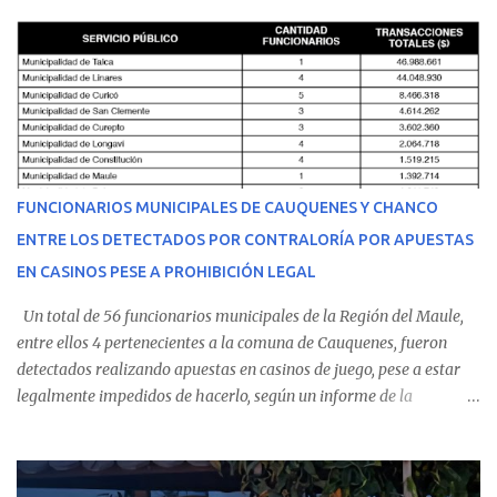
cumplir su jornada en el recinto asistencial manifestando
malestares físicos. Dada la complejidad de su estado de salud, el
equipo médico determinó su traslado de urgencia al Hospital
Regional de Talca y dado la urgencia la ambulancia partió hacia
Talca con escolta de Carabineros. En medio del traslado, el
estudiante de medicina de 25 años, se agravó y pese a los esfuerzos
del personal de emergencia terminó falleciendo, sin alcanzar a
recibir atención especializada en el centro de destino. Apenas se
FUNCIONARIOS MUNICIPALES DE CAUQUENES Y CHANCO
conoció la gravedad de su condición, sus padres —residentes en
ENTRE LOS DETECTADOS POR CONTRALORÍA POR APUESTAS
Villarrica— se trasladaron a Cauquenes con la esperanza de una
EN CASINOS PESE A PROHIBICIÓN LEGAL
evolución favorable. No obstante, alrededo...
Un total de 56 funcionarios municipales de la Región del Maule,
entre ellos 4 pertenecientes a la comuna de Cauquenes, fueron
detectados realizando apuestas en casinos de juego, pese a estar
legalmente impedidos de hacerlo, según un informe de la
Contraloría General de la República . Los antecedentes forman
parte del Consolidado de Información Circular (CIC) N° 20, el cual
estableció que estos funcionarios —quienes administran o