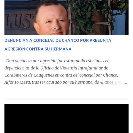
custodian fondos públicos— efectuaron transacciones por un
monto total de $116.075.918 entre enero de 2024 y junio de 2025.
En el detalle regional, se indica que en la comuna de Cauquenes se
identificó a cuatro funcionarios involucrados en este tipo de
operaciones. Asimismo, se precisa que uno de los casos
corresponde a un funcionario de la Municipalidad de Chanco,
DENUNCIAN A CONCEJAL DE CHANCO POR PRESUNTA
sumándose a otras comunas del Maule donde también se
AGRESIÓN CONTRA SU HERMANA
detectaron incumplimientos a la normativa vigente. El informe
precisa que la mayor cantidad de dinero apostado se registró en
Una denuncia por agresión fue estampada este lunes en
Talca, donde...
dependencias de la Oficina de Violencia Intrafamiliar de
Carabineros de Cauquenes en contra del concejal por Chanco,
Alfonso Meza, tras ser acusado por su hermana, de 41 años, quien
aseguró haber sido víctima de un violento episodio en un predio
agrícola familiar. Según consta en el parte policial, la denunciante
relató que los hechos ocurrieron cerca de las 11:30 horas en el
fundo San Baldomero, ubicado en el sector Dollimbuta, comuna de
Pelluhue. Allí, mientras se encontraba junto a su madre y su hijo
entregando recomendaciones a los trabajadores de la plantación
de frutillas, habría sostenido una discusión con su hermano, quien