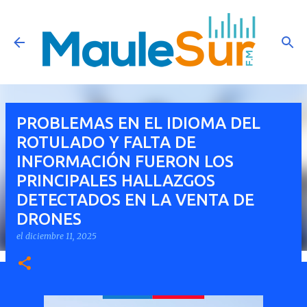
Ir al contenido principal
PROBLEMAS EN EL IDIOMA DEL
ROTULADO Y FALTA DE
INFORMACIÓN FUERON LOS
PRINCIPALES HALLAZGOS
DETECTADOS EN LA VENTA DE
DRONES
el
diciembre 11, 2025