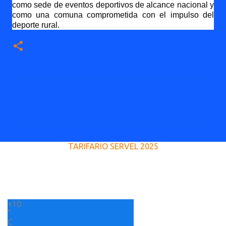
como sede de eventos deportivos de alcance nacional y
como una comuna comprometida con el impulso del
deporte rural.
C
o
m
e
TARIFARIO SERVEL 2025
n
t
a
r
+
10
i
°
o
C