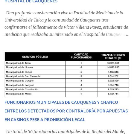
HOSPITAL DE CAUQUENES
Una profunda consternación vive la Facultad de Medicina de la
Universidad de Talca y la comunidad de Cauquenes tras
confirmarse el fallecimiento de Víctor Villena Pavez, estudiante de
medicina que realizaba su internado en el Hospital de Cauquenes.
De acuerdo con los antecedentes conocidos, el joven se presentó a
cumplir su jornada en el recinto asistencial manifestando
malestares físicos. Dada la complejidad de su estado de salud, el
equipo médico determinó su traslado de urgencia al Hospital
Regional de Talca y dado la urgencia la ambulancia partió hacia
Talca con escolta de Carabineros. En medio del traslado, el
estudiante de medicina de 25 años, se agravó y pese a los esfuerzos
del personal de emergencia terminó falleciendo, sin alcanzar a
recibir atención especializada en el centro de destino. Apenas se
FUNCIONARIOS MUNICIPALES DE CAUQUENES Y CHANCO
conoció la gravedad de su condición, sus padres —residentes en
ENTRE LOS DETECTADOS POR CONTRALORÍA POR APUESTAS
Villarrica— se trasladaron a Cauquenes con la esperanza de una
EN CASINOS PESE A PROHIBICIÓN LEGAL
evolución favorable. No obstante, alrededo...
Un total de 56 funcionarios municipales de la Región del Maule,