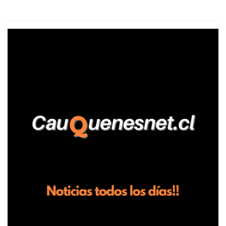
aseguró haber sido víctima de un violento episodio en un predio
agrícola familiar. Según consta en el parte policial, la denunciante
relató que los hechos ocurrieron cerca de las 11:30 horas en el
fundo San Baldomero, ubicado en el sector Dollimbuta, comuna de
Pelluhue. Allí, mientras se encontraba junto a su madre y su hijo
entregando recomendaciones a los trabajadores de la plantación
de frutillas, habría sostenido una discusión con su hermano, quien
permanecía en el lugar a bordo de una camioneta. De acuerdo con
la declaración, tras recriminarle por intervenir con los
trabajadores, el edil descendió del vehículo y, en medio de la
confrontación, la habría tomado de los hombros, empujado al
suelo y agredido con golpes de pies y manos, mientr...