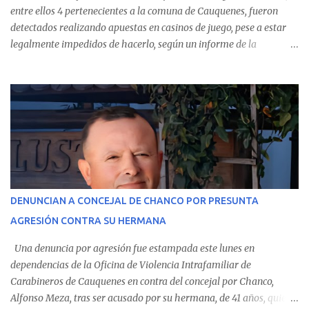
entre ellos 4 pertenecientes a la comuna de Cauquenes, fueron
detectados realizando apuestas en casinos de juego, pese a estar
legalmente impedidos de hacerlo, según un informe de la
Contraloría General de la República . Los antecedentes forman
parte del Consolidado de Información Circular (CIC) N° 20, el cual
estableció que estos funcionarios —quienes administran o
custodian fondos públicos— efectuaron transacciones por un
monto total de $116.075.918 entre enero de 2024 y junio de 2025.
En el detalle regional, se indica que en la comuna de Cauquenes se
identificó a cuatro funcionarios involucrados en este tipo de
operaciones. Asimismo, se precisa que uno de los casos
corresponde a un funcionario de la Municipalidad de Chanco,
DENUNCIAN A CONCEJAL DE CHANCO POR PRESUNTA
sumándose a otras comunas del Maule donde también se
AGRESIÓN CONTRA SU HERMANA
detectaron incumplimientos a la normativa vigente. El informe
precisa que la mayor cantidad de dinero apostado se registró en
Una denuncia por agresión fue estampada este lunes en
Talca, donde...
dependencias de la Oficina de Violencia Intrafamiliar de
Carabineros de Cauquenes en contra del concejal por Chanco,
Alfonso Meza, tras ser acusado por su hermana, de 41 años, quien