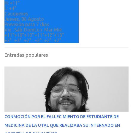
H:
+
11°
s
L:
+
4°
Cauquenes
Jueves, 06 Agosto
Previsión para 7 días
Vie
Sáb
Dom
Lun
Mar
Mié
+
11°
+
10°
+
10°
+
11°
+
12°
+
13°
+
2°
+
3°
+
2°
+
2°
+
2°
+
2°
Entradas populares
CONMOCIÓN POR EL FALLECIMIENTO DE ESTUDIANTE DE
MEDICINA DE LA UTAL QUE REALIZABA SU INTERNADO EN