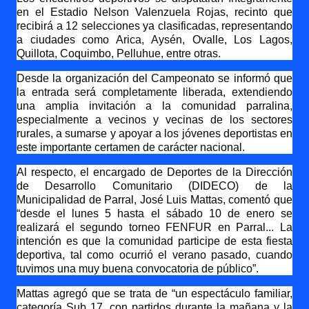
en el Estadio Nelson Valenzuela Rojas, recinto que
recibirá a 12 selecciones ya clasificadas, representando
a ciudades como Arica, Aysén, Ovalle, Los Lagos,
Quillota, Coquimbo, Pelluhue, entre otras.
Desde la organización del Campeonato se informó que
la entrada será completamente liberada, extendiendo
una amplia invitación a la comunidad parralina,
especialmente a vecinos y vecinas de los sectores
rurales, a sumarse y apoyar a los jóvenes deportistas en
este importante certamen de carácter nacional.
Al respecto, el encargado de Deportes de la Dirección
de Desarrollo Comunitario (DIDECO) de la
Municipalidad de Parral, José Luis Mattas, comentó que
“desde el lunes 5 hasta el sábado 10 de enero se
realizará el segundo torneo FENFUR en Parral... La
intención es que la comunidad participe de esta fiesta
deportiva, tal como ocurrió el verano pasado, cuando
tuvimos una muy buena convocatoria de público”.
Mattas agregó que se trata de “un espectáculo familiar,
categoría Sub 17, con partidos durante la mañana y la