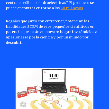
centrales eólicas o hidroeléctricas”. El producto se
puede encontrar en torno a los
50 mil pesos
.
Regalos que junto con entretener, potencian las
habilidades STEM de esos pequeños científicos en
potencia que están en nuestro hogar, invitándolos a
apasionarse por la ciencia y por un mundo por
descubrir.