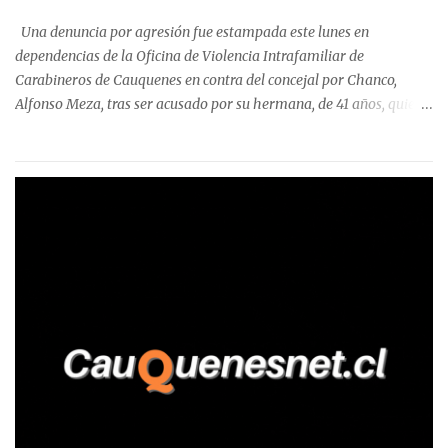
precisa que la mayor cantidad de dinero apostado se registró en
Una denuncia por agresión fue estampada este lunes en
Talca, donde...
dependencias de la Oficina de Violencia Intrafamiliar de
Carabineros de Cauquenes en contra del concejal por Chanco,
Alfonso Meza, tras ser acusado por su hermana, de 41 años, quien
aseguró haber sido víctima de un violento episodio en un predio
agrícola familiar. Según consta en el parte policial, la denunciante
relató que los hechos ocurrieron cerca de las 11:30 horas en el
fundo San Baldomero, ubicado en el sector Dollimbuta, comuna de
Pelluhue. Allí, mientras se encontraba junto a su madre y su hijo
entregando recomendaciones a los trabajadores de la plantación
de frutillas, habría sostenido una discusión con su hermano, quien
permanecía en el lugar a bordo de una camioneta. De acuerdo con
la declaración, tras recriminarle por intervenir con los
trabajadores, el edil descendió del vehículo y, en medio de la
confrontación, la habría tomado de los hombros, empujado al
suelo y agredido con golpes de pies y manos, mientr...