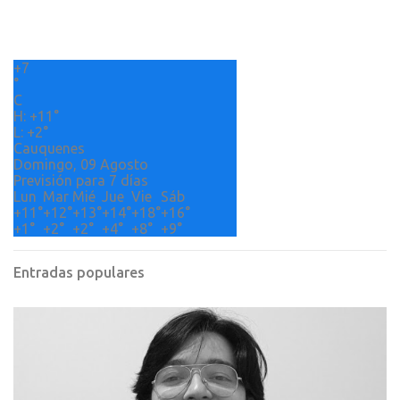
i
c
a
r
+
7
u
°
n
C
c
H:
+
11°
o
L:
+
2°
m
Cauquenes
e
Domingo, 09 Agosto
n
Previsión para 7 días
t
Lun
Mar
Mié
Jue
Vie
Sáb
a
+
11°
+
12°
+
13°
+
14°
+
18°
+
16°
r
+
1°
+
2°
+
2°
+
4°
+
8°
+
9°
i
o
Entradas populares