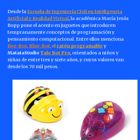
Desde la
Escuela de Ingeniería Civil en Inteligencia
Artificial y Realidad Virtual
, la académica María Jesús
Bopp pone el acento en juguetes que introducen
tempranamente conceptos de programación y
pensamiento computacional. Entre ellos menciona
Bee-Bot
,
Blue-Bot
, el
ratón programable
y
MatataStudio
Tale Bot Pro
, orientados a niños y
niñas de entre tres y siete años, y cuyos valores van
desde los 70 mil pesos.