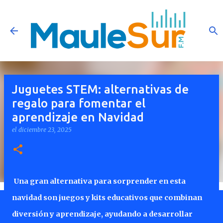
Ir al contenido principal
Juguetes STEM: alternativas de
regalo para fomentar el
aprendizaje en Navidad
el
diciembre 23, 2025
Una gran alternativa para sorprender en esta
navidad son juegos y kits educativos que combinan
diversión y aprendizaje, ayudando a desarrollar