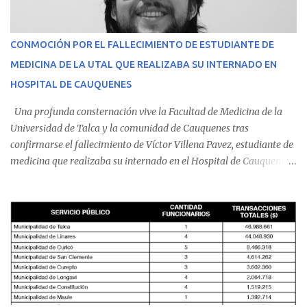
CONMOCIÓN POR EL FALLECIMIENTO DE ESTUDIANTE DE
MEDICINA DE LA UTAL QUE REALIZABA SU INTERNADO EN
HOSPITAL DE CAUQUENES
Una profunda consternación vive la Facultad de Medicina de la
Universidad de Talca y la comunidad de Cauquenes tras
confirmarse el fallecimiento de Víctor Villena Pavez, estudiante de
medicina que realizaba su internado en el Hospital de Cauquenes.
De acuerdo con los antecedentes conocidos, el joven se presentó a
cumplir su jornada en el recinto asistencial manifestando
malestares físicos. Dada la complejidad de su estado de salud, el
equipo médico determinó su traslado de urgencia al Hospital
Regional de Talca y dado la urgencia la ambulancia partió hacia
Talca con escolta de Carabineros. En medio del traslado, el
estudiante de medicina de 25 años, se agravó y pese a los esfuerzos
del personal de emergencia terminó falleciendo, sin alcanzar a