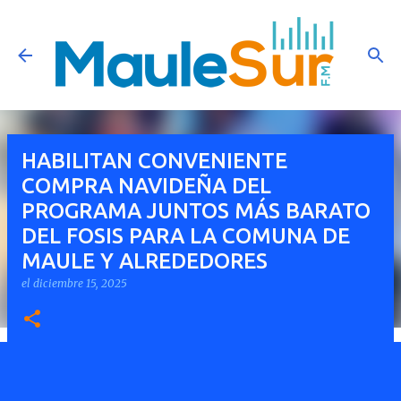
Ir al contenido principal
HABILITAN CONVENIENTE
COMPRA NAVIDEÑA DEL
PROGRAMA JUNTOS MÁS BARATO
DEL FOSIS PARA LA COMUNA DE
MAULE Y ALREDEDORES
el
diciembre 15, 2025