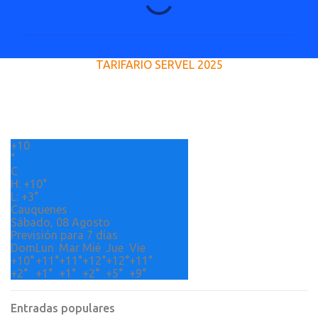
o
m
e
TARIFARIO SERVEL 2025
n
t
a
r
+
10
i
°
o
C
H:
+
10°
s
L:
+
3°
Cauquenes
Sábado, 08 Agosto
Previsión para 7 días
Dom
Lun
Mar
Mié
Jue
Vie
+
10°
+
11°
+
11°
+
12°
+
12°
+
11°
+
2°
+
1°
+
1°
+
2°
+
5°
+
9°
Entradas populares