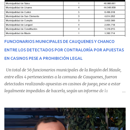
equipo médico determinó su traslado de urgencia al Hospital
Regional de Talca y dado la urgencia la ambulancia partió hacia
Talca con escolta de Carabineros. En medio del traslado, el
estudiante de medicina de 25 años, se agravó y pese a los esfuerzos
del personal de emergencia terminó falleciendo, sin alcanzar a
recibir atención especializada en el centro de destino. Apenas se
FUNCIONARIOS MUNICIPALES DE CAUQUENES Y CHANCO
conoció la gravedad de su condición, sus padres —residentes en
ENTRE LOS DETECTADOS POR CONTRALORÍA POR APUESTAS
Villarrica— se trasladaron a Cauquenes con la esperanza de una
EN CASINOS PESE A PROHIBICIÓN LEGAL
evolución favorable. No obstante, alrededo...
Un total de 56 funcionarios municipales de la Región del Maule,
entre ellos 4 pertenecientes a la comuna de Cauquenes, fueron
detectados realizando apuestas en casinos de juego, pese a estar
legalmente impedidos de hacerlo, según un informe de la
Contraloría General de la República . Los antecedentes forman
parte del Consolidado de Información Circular (CIC) N° 20, el cual
estableció que estos funcionarios —quienes administran o
custodian fondos públicos— efectuaron transacciones por un
monto total de $116.075.918 entre enero de 2024 y junio de 2025.