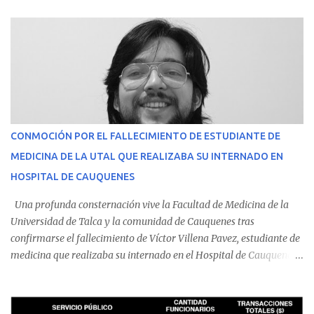
CONMOCIÓN POR EL FALLECIMIENTO DE ESTUDIANTE DE
MEDICINA DE LA UTAL QUE REALIZABA SU INTERNADO EN
HOSPITAL DE CAUQUENES
Una profunda consternación vive la Facultad de Medicina de la
Universidad de Talca y la comunidad de Cauquenes tras
confirmarse el fallecimiento de Víctor Villena Pavez, estudiante de
medicina que realizaba su internado en el Hospital de Cauquenes.
De acuerdo con los antecedentes conocidos, el joven se presentó a
cumplir su jornada en el recinto asistencial manifestando
malestares físicos. Dada la complejidad de su estado de salud, el