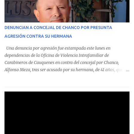
En el detalle regional, se indica que en la comuna de Cauquenes se
identificó a cuatro funcionarios involucrados en este tipo de
operaciones. Asimismo, se precisa que uno de los casos
corresponde a un funcionario de la Municipalidad de Chanco,
DENUNCIAN A CONCEJAL DE CHANCO POR PRESUNTA
sumándose a otras comunas del Maule donde también se
AGRESIÓN CONTRA SU HERMANA
detectaron incumplimientos a la normativa vigente. El informe
precisa que la mayor cantidad de dinero apostado se registró en
Una denuncia por agresión fue estampada este lunes en
Talca, donde...
dependencias de la Oficina de Violencia Intrafamiliar de
Carabineros de Cauquenes en contra del concejal por Chanco,
Alfonso Meza, tras ser acusado por su hermana, de 41 años, quien
aseguró haber sido víctima de un violento episodio en un predio
agrícola familiar. Según consta en el parte policial, la denunciante
relató que los hechos ocurrieron cerca de las 11:30 horas en el
fundo San Baldomero, ubicado en el sector Dollimbuta, comuna de
Pelluhue. Allí, mientras se encontraba junto a su madre y su hijo
entregando recomendaciones a los trabajadores de la plantación
de frutillas, habría sostenido una discusión con su hermano, quien
permanecía en el lugar a bordo de una camioneta. De acuerdo con