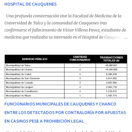
HOSPITAL DE CAUQUENES
Una profunda consternación vive la Facultad de Medicina de la
Universidad de Talca y la comunidad de Cauquenes tras
confirmarse el fallecimiento de Víctor Villena Pavez, estudiante de
medicina que realizaba su internado en el Hospital de Cauquenes.
De acuerdo con los antecedentes conocidos, el joven se presentó a
cumplir su jornada en el recinto asistencial manifestando
malestares físicos. Dada la complejidad de su estado de salud, el
equipo médico determinó su traslado de urgencia al Hospital
Regional de Talca y dado la urgencia la ambulancia partió hacia
Talca con escolta de Carabineros. En medio del traslado, el
estudiante de medicina de 25 años, se agravó y pese a los esfuerzos
del personal de emergencia terminó falleciendo, sin alcanzar a
recibir atención especializada en el centro de destino. Apenas se
FUNCIONARIOS MUNICIPALES DE CAUQUENES Y CHANCO
conoció la gravedad de su condición, sus padres —residentes en
ENTRE LOS DETECTADOS POR CONTRALORÍA POR APUESTAS
Villarrica— se trasladaron a Cauquenes con la esperanza de una
EN CASINOS PESE A PROHIBICIÓN LEGAL
evolución favorable. No obstante, alrededo...