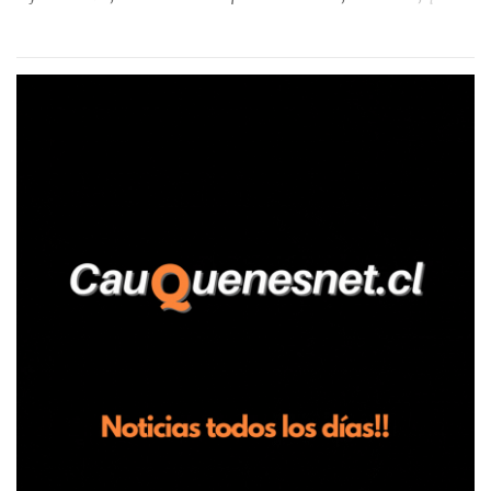
aseguró haber sido víctima de un violento episodio en un predio
agrícola familiar. Según consta en el parte policial, la denunciante
relató que los hechos ocurrieron cerca de las 11:30 horas en el
fundo San Baldomero, ubicado en el sector Dollimbuta, comuna de
Pelluhue. Allí, mientras se encontraba junto a su madre y su hijo
entregando recomendaciones a los trabajadores de la plantación
de frutillas, habría sostenido una discusión con su hermano, quien
permanecía en el lugar a bordo de una camioneta. De acuerdo con
la declaración, tras recriminarle por intervenir con los
trabajadores, el edil descendió del vehículo y, en medio de la
confrontación, la habría tomado de los hombros, empujado al
suelo y agredido con golpes de pies y manos, mientr...