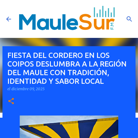
Ir al contenido principal
FIESTA DEL CORDERO EN LOS
COIPOS DESLUMBRA A LA REGIÓN
DEL MAULE CON TRADICIÓN,
IDENTIDAD Y SABOR LOCAL
el
diciembre 09, 2025