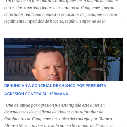
Un total de 56 funcionarios municipales de la Región del Maule,
entre ellos 4 pertenecientes a la comuna de Cauquenes, fueron
detectados realizando apuestas en casinos de juego, pese a estar
legalmente impedidos de hacerlo, según un informe de la
Contraloría General de la República . Los antecedentes forman
parte del Consolidado de Información Circular (CIC) N° 20, el cual
estableció que estos funcionarios —quienes administran o
custodian fondos públicos— efectuaron transacciones por un
monto total de $116.075.918 entre enero de 2024 y junio de 2025.
En el detalle regional, se indica que en la comuna de Cauquenes se
identificó a cuatro funcionarios involucrados en este tipo de
operaciones. Asimismo, se precisa que uno de los casos
corresponde a un funcionario de la Municipalidad de Chanco,
DENUNCIAN A CONCEJAL DE CHANCO POR PRESUNTA
sumándose a otras comunas del Maule donde también se
AGRESIÓN CONTRA SU HERMANA
detectaron incumplimientos a la normativa vigente. El informe
precisa que la mayor cantidad de dinero apostado se registró en
Una denuncia por agresión fue estampada este lunes en
Talca, donde...
dependencias de la Oficina de Violencia Intrafamiliar de
Carabineros de Cauquenes en contra del concejal por Chanco,
Alfonso Meza, tras ser acusado por su hermana, de 41 años, quien