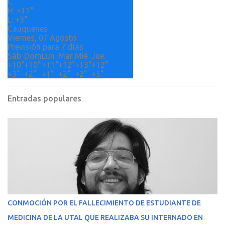
o
C
H:
+
11°
s
L:
+
3°
Cauquenes
Viernes, 07 Agosto
Previsión para 7 días
Sáb
Dom
Lun
Mar
Mié
Jue
+
10°
+
10°
+
11°
+
12°
+
13°
+
12°
+
3°
+
2°
+
1°
+
2°
+
2°
+
5°
Entradas populares
CONMOCIÓN POR EL FALLECIMIENTO DE ESTUDIANTE DE
MEDICINA DE LA UTAL QUE REALIZABA SU INTERNADO EN