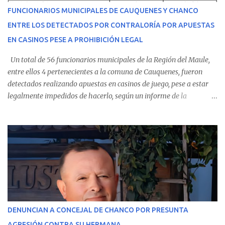
recibir atención especializada en el centro de destino. Apenas se
FUNCIONARIOS MUNICIPALES DE CAUQUENES Y CHANCO
conoció la gravedad de su condición, sus padres —residentes en
ENTRE LOS DETECTADOS POR CONTRALORÍA POR APUESTAS
Villarrica— se trasladaron a Cauquenes con la esperanza de una
EN CASINOS PESE A PROHIBICIÓN LEGAL
evolución favorable. No obstante, alrededo...
Un total de 56 funcionarios municipales de la Región del Maule,
entre ellos 4 pertenecientes a la comuna de Cauquenes, fueron
detectados realizando apuestas en casinos de juego, pese a estar
legalmente impedidos de hacerlo, según un informe de la
Contraloría General de la República . Los antecedentes forman
parte del Consolidado de Información Circular (CIC) N° 20, el cual
estableció que estos funcionarios —quienes administran o
custodian fondos públicos— efectuaron transacciones por un
monto total de $116.075.918 entre enero de 2024 y junio de 2025.
En el detalle regional, se indica que en la comuna de Cauquenes se
identificó a cuatro funcionarios involucrados en este tipo de
operaciones. Asimismo, se precisa que uno de los casos
corresponde a un funcionario de la Municipalidad de Chanco,
DENUNCIAN A CONCEJAL DE CHANCO POR PRESUNTA
sumándose a otras comunas del Maule donde también se
AGRESIÓN CONTRA SU HERMANA