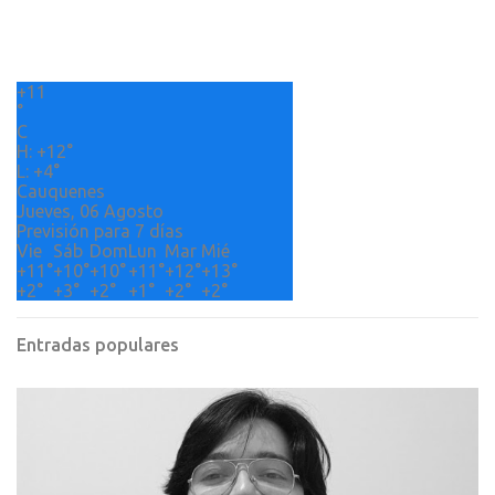
t
a
r
+
11
i
°
o
C
H:
+
12°
s
L:
+
4°
Cauquenes
Jueves, 06 Agosto
Previsión para 7 días
Vie
Sáb
Dom
Lun
Mar
Mié
+
11°
+
10°
+
10°
+
11°
+
12°
+
13°
+
2°
+
3°
+
2°
+
1°
+
2°
+
2°
Entradas populares