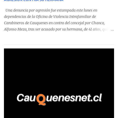
detectaron incumplimientos a la normativa vigente. El informe
precisa que la mayor cantidad de dinero apostado se registró en
Una denuncia por agresión fue estampada este lunes en
Talca, donde...
dependencias de la Oficina de Violencia Intrafamiliar de
Carabineros de Cauquenes en contra del concejal por Chanco,
Alfonso Meza, tras ser acusado por su hermana, de 41 años, quien
aseguró haber sido víctima de un violento episodio en un predio
agrícola familiar. Según consta en el parte policial, la denunciante
relató que los hechos ocurrieron cerca de las 11:30 horas en el
fundo San Baldomero, ubicado en el sector Dollimbuta, comuna de
Pelluhue. Allí, mientras se encontraba junto a su madre y su hijo
entregando recomendaciones a los trabajadores de la plantación
de frutillas, habría sostenido una discusión con su hermano, quien
permanecía en el lugar a bordo de una camioneta. De acuerdo con
la declaración, tras recriminarle por intervenir con los
trabajadores, el edil descendió del vehículo y, en medio de la
confrontación, la habría tomado de los hombros, empujado al
suelo y agredido con golpes de pies y manos, mientr...