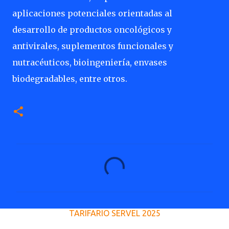
aplicaciones potenciales orientadas al
desarrollo de productos oncológicos y
antivirales, suplementos funcionales y
nutracéuticos, bioingeniería, envases
biodegradables, entre otros.
C
o
m
e
TARIFARIO SERVEL 2025
n