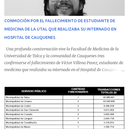
CONMOCIÓN POR EL FALLECIMIENTO DE ESTUDIANTE DE
MEDICINA DE LA UTAL QUE REALIZABA SU INTERNADO EN
HOSPITAL DE CAUQUENES
Una profunda consternación vive la Facultad de Medicina de la
Universidad de Talca y la comunidad de Cauquenes tras
confirmarse el fallecimiento de Víctor Villena Pavez, estudiante de
medicina que realizaba su internado en el Hospital de Cauquenes.
De acuerdo con los antecedentes conocidos, el joven se presentó a
cumplir su jornada en el recinto asistencial manifestando
malestares físicos. Dada la complejidad de su estado de salud, el
equipo médico determinó su traslado de urgencia al Hospital
Regional de Talca y dado la urgencia la ambulancia partió hacia
Talca con escolta de Carabineros. En medio del traslado, el
estudiante de medicina de 25 años, se agravó y pese a los esfuerzos
del personal de emergencia terminó falleciendo, sin alcanzar a