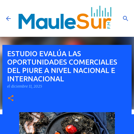
Ir al contenido principal
ESTUDIO EVALÚA LAS
OPORTUNIDADES COMERCIALES
DEL PIURE A NIVEL NACIONAL E
INTERNACIONAL
el
diciembre 11, 2025