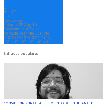
i
°
o
C
H:
+
10°
s
L:
+
3°
Cauquenes
Sábado, 08 Agosto
Previsión para 7 días
Dom
Lun
Mar
Mié
Jue
Vie
+
10°
+
11°
+
12°
+
13°
+
11°
+
12°
+
3°
+
1°
+
2°
+
2°
+
4°
+
8°
Entradas populares
CONMOCIÓN POR EL FALLECIMIENTO DE ESTUDIANTE DE