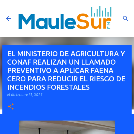
Ir al contenido principal
EL MINISTERIO DE AGRICULTURA Y
CONAF REALIZAN UN LLAMADO
PREVENTIVO A APLICAR FAENA
CERO PARA REDUCIR EL RIESGO DE
INCENDIOS FORESTALES
el
diciembre 31, 2025