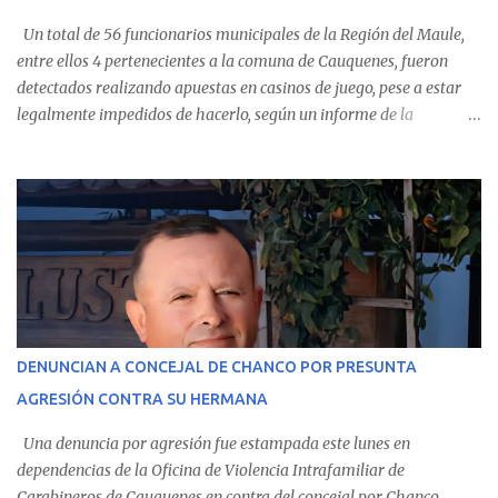
Un total de 56 funcionarios municipales de la Región del Maule,
entre ellos 4 pertenecientes a la comuna de Cauquenes, fueron
detectados realizando apuestas en casinos de juego, pese a estar
legalmente impedidos de hacerlo, según un informe de la
Contraloría General de la República . Los antecedentes forman
parte del Consolidado de Información Circular (CIC) N° 20, el cual
estableció que estos funcionarios —quienes administran o
custodian fondos públicos— efectuaron transacciones por un
monto total de $116.075.918 entre enero de 2024 y junio de 2025.
En el detalle regional, se indica que en la comuna de Cauquenes se
identificó a cuatro funcionarios involucrados en este tipo de
operaciones. Asimismo, se precisa que uno de los casos
corresponde a un funcionario de la Municipalidad de Chanco,
DENUNCIAN A CONCEJAL DE CHANCO POR PRESUNTA
sumándose a otras comunas del Maule donde también se
AGRESIÓN CONTRA SU HERMANA
detectaron incumplimientos a la normativa vigente. El informe
precisa que la mayor cantidad de dinero apostado se registró en
Una denuncia por agresión fue estampada este lunes en
Talca, donde...
dependencias de la Oficina de Violencia Intrafamiliar de
Carabineros de Cauquenes en contra del concejal por Chanco,