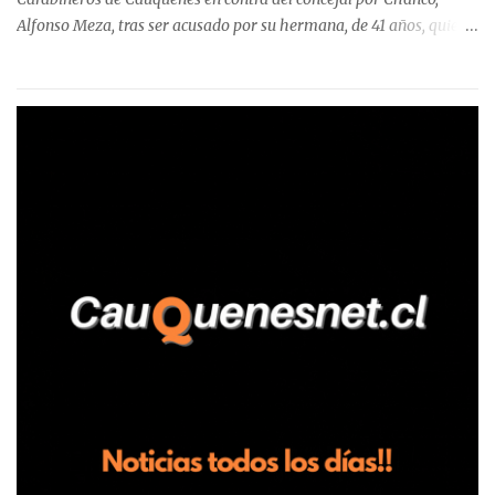
Alfonso Meza, tras ser acusado por su hermana, de 41 años, quien
aseguró haber sido víctima de un violento episodio en un predio
agrícola familiar. Según consta en el parte policial, la denunciante
relató que los hechos ocurrieron cerca de las 11:30 horas en el
fundo San Baldomero, ubicado en el sector Dollimbuta, comuna de
Pelluhue. Allí, mientras se encontraba junto a su madre y su hijo
entregando recomendaciones a los trabajadores de la plantación
de frutillas, habría sostenido una discusión con su hermano, quien
permanecía en el lugar a bordo de una camioneta. De acuerdo con
la declaración, tras recriminarle por intervenir con los
trabajadores, el edil descendió del vehículo y, en medio de la
confrontación, la habría tomado de los hombros, empujado al
suelo y agredido con golpes de pies y manos, mientr...