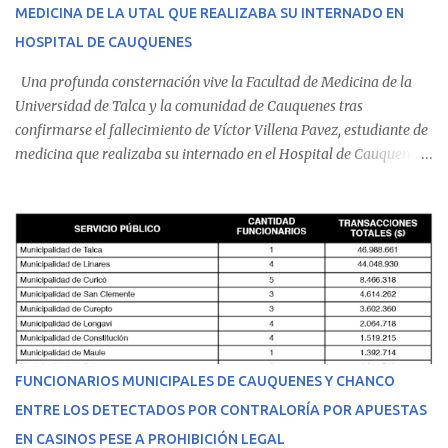
MEDICINA DE LA UTAL QUE REALIZABA SU INTERNADO EN
HOSPITAL DE CAUQUENES
Una profunda consternación vive la Facultad de Medicina de la
Universidad de Talca y la comunidad de Cauquenes tras
confirmarse el fallecimiento de Víctor Villena Pavez, estudiante de
medicina que realizaba su internado en el Hospital de Cauquenes.
De acuerdo con los antecedentes conocidos, el joven se presentó a
cumplir su jornada en el recinto asistencial manifestando
malestares físicos. Dada la complejidad de su estado de salud, el
equipo médico determinó su traslado de urgencia al Hospital
Regional de Talca y dado la urgencia la ambulancia partió hacia
Talca con escolta de Carabineros. En medio del traslado, el
estudiante de medicina de 25 años, se agravó y pese a los esfuerzos
del personal de emergencia terminó falleciendo, sin alcanzar a
recibir atención especializada en el centro de destino. Apenas se
FUNCIONARIOS MUNICIPALES DE CAUQUENES Y CHANCO
conoció la gravedad de su condición, sus padres —residentes en
ENTRE LOS DETECTADOS POR CONTRALORÍA POR APUESTAS
Villarrica— se trasladaron a Cauquenes con la esperanza de una
EN CASINOS PESE A PROHIBICIÓN LEGAL
evolución favorable. No obstante, alrededo...