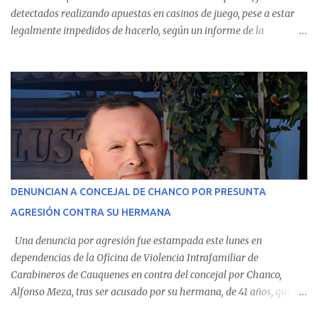
detectados realizando apuestas en casinos de juego, pese a estar
legalmente impedidos de hacerlo, según un informe de la
Contraloría General de la República . Los antecedentes forman
parte del Consolidado de Información Circular (CIC) N° 20, el cual
estableció que estos funcionarios —quienes administran o
custodian fondos públicos— efectuaron transacciones por un
monto total de $116.075.918 entre enero de 2024 y junio de 2025.
En el detalle regional, se indica que en la comuna de Cauquenes se
identificó a cuatro funcionarios involucrados en este tipo de
operaciones. Asimismo, se precisa que uno de los casos
corresponde a un funcionario de la Municipalidad de Chanco,
DENUNCIAN A CONCEJAL DE CHANCO POR PRESUNTA
sumándose a otras comunas del Maule donde también se
AGRESIÓN CONTRA SU HERMANA
detectaron incumplimientos a la normativa vigente. El informe
precisa que la mayor cantidad de dinero apostado se registró en
Una denuncia por agresión fue estampada este lunes en
Talca, donde...
dependencias de la Oficina de Violencia Intrafamiliar de
Carabineros de Cauquenes en contra del concejal por Chanco,
Alfonso Meza, tras ser acusado por su hermana, de 41 años, quien
aseguró haber sido víctima de un violento episodio en un predio