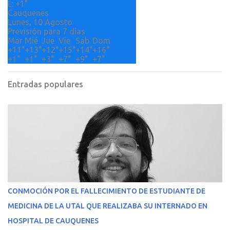
L:
+
1°
Cauquenes
Lunes, 10 Agosto
Previsión para 7 días
Mar
Mié
Jue
Vie
Sáb
Dom
+
11°
+
13°
+
12°
+
15°
+
14°
+
16°
+
1°
+
1°
+
3°
+
7°
+
9°
+
7°
Entradas populares
CONMOCIÓN POR EL FALLECIMIENTO DE ESTUDIANTE DE
MEDICINA DE LA UTAL QUE REALIZABA SU INTERNADO EN
HOSPITAL DE CAUQUENES