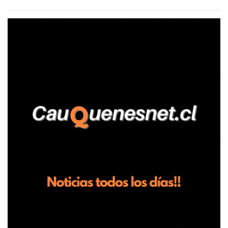
agrícola familiar. Según consta en el parte policial, la denunciante
relató que los hechos ocurrieron cerca de las 11:30 horas en el
fundo San Baldomero, ubicado en el sector Dollimbuta, comuna de
Pelluhue. Allí, mientras se encontraba junto a su madre y su hijo
entregando recomendaciones a los trabajadores de la plantación
de frutillas, habría sostenido una discusión con su hermano, quien
permanecía en el lugar a bordo de una camioneta. De acuerdo con
la declaración, tras recriminarle por intervenir con los
trabajadores, el edil descendió del vehículo y, en medio de la
confrontación, la habría tomado de los hombros, empujado al
suelo y agredido con golpes de pies y manos, mientr...