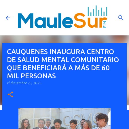
Ir al contenido principal
CAUQUENES INAUGURA CENTRO
DE SALUD MENTAL COMUNITARIO
QUE BENEFICIARÁ A MÁS DE 60
MIL PERSONAS
el
diciembre 23, 2025