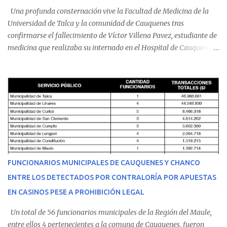
Una profunda consternación vive la Facultad de Medicina de la
Universidad de Talca y la comunidad de Cauquenes tras
confirmarse el fallecimiento de Víctor Villena Pavez, estudiante de
medicina que realizaba su internado en el Hospital de Cauquenes.
De acuerdo con los antecedentes conocidos, el joven se presentó a
cumplir su jornada en el recinto asistencial manifestando
malestares físicos. Dada la complejidad de su estado de salud, el
equipo médico determinó su traslado de urgencia al Hospital
Regional de Talca y dado la urgencia la ambulancia partió hacia
Talca con escolta de Carabineros. En medio del traslado, el
estudiante de medicina de 25 años, se agravó y pese a los esfuerzos
del personal de emergencia terminó falleciendo, sin alcanzar a
recibir atención especializada en el centro de destino. Apenas se
FUNCIONARIOS MUNICIPALES DE CAUQUENES Y CHANCO
conoció la gravedad de su condición, sus padres —residentes en
ENTRE LOS DETECTADOS POR CONTRALORÍA POR APUESTAS
Villarrica— se trasladaron a Cauquenes con la esperanza de una
EN CASINOS PESE A PROHIBICIÓN LEGAL
evolución favorable. No obstante, alrededo...
Un total de 56 funcionarios municipales de la Región del Maule,
entre ellos 4 pertenecientes a la comuna de Cauquenes, fueron