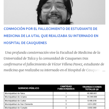
CONMOCIÓN POR EL FALLECIMIENTO DE ESTUDIANTE DE
MEDICINA DE LA UTAL QUE REALIZABA SU INTERNADO EN
HOSPITAL DE CAUQUENES
Una profunda consternación vive la Facultad de Medicina de la
Universidad de Talca y la comunidad de Cauquenes tras
confirmarse el fallecimiento de Víctor Villena Pavez, estudiante de
medicina que realizaba su internado en el Hospital de Cauquenes.
De acuerdo con los antecedentes conocidos, el joven se presentó a
cumplir su jornada en el recinto asistencial manifestando
malestares físicos. Dada la complejidad de su estado de salud, el
equipo médico determinó su traslado de urgencia al Hospital
Regional de Talca y dado la urgencia la ambulancia partió hacia
Talca con escolta de Carabineros. En medio del traslado, el