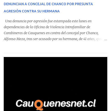
corresponde a un funcionario de la Municipalidad de Chanco,
DENUNCIAN A CONCEJAL DE CHANCO POR PRESUNTA
sumándose a otras comunas del Maule donde también se
AGRESIÓN CONTRA SU HERMANA
detectaron incumplimientos a la normativa vigente. El informe
precisa que la mayor cantidad de dinero apostado se registró en
Una denuncia por agresión fue estampada este lunes en
Talca, donde...
dependencias de la Oficina de Violencia Intrafamiliar de
Carabineros de Cauquenes en contra del concejal por Chanco,
Alfonso Meza, tras ser acusado por su hermana, de 41 años, quien
aseguró haber sido víctima de un violento episodio en un predio
agrícola familiar. Según consta en el parte policial, la denunciante
relató que los hechos ocurrieron cerca de las 11:30 horas en el
fundo San Baldomero, ubicado en el sector Dollimbuta, comuna de
Pelluhue. Allí, mientras se encontraba junto a su madre y su hijo
entregando recomendaciones a los trabajadores de la plantación
de frutillas, habría sostenido una discusión con su hermano, quien
permanecía en el lugar a bordo de una camioneta. De acuerdo con
la declaración, tras recriminarle por intervenir con los
trabajadores, el edil descendió del vehículo y, en medio de la
confrontación, la habría tomado de los hombros, empujado al
suelo y agredido con golpes de pies y manos, mientr...