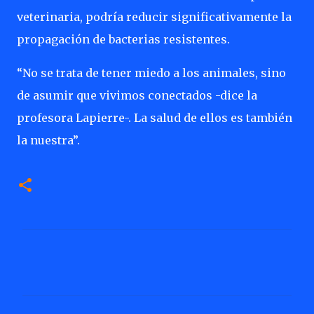
veterinaria, podría reducir significativamente la
propagación de bacterias resistentes.
“No se trata de tener miedo a los animales, sino
de asumir que vivimos conectados -dice la
profesora Lapierre-. La salud de ellos es también
la nuestra”.
C
o
m
e