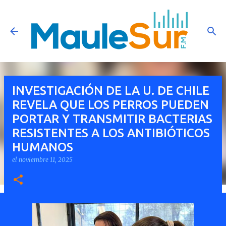
Ir al contenido principal
INVESTIGACIÓN DE LA U. DE CHILE
REVELA QUE LOS PERROS PUEDEN
PORTAR Y TRANSMITIR BACTERIAS
RESISTENTES A LOS ANTIBIÓTICOS
HUMANOS
el
noviembre 11, 2025