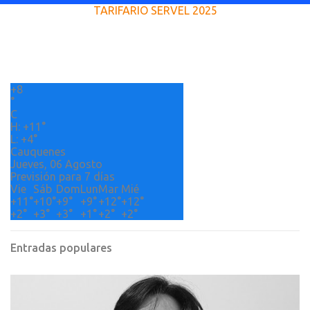
TARIFARIO SERVEL 2025
n
t
a
r
+
8
i
°
o
C
H:
+
11°
s
L:
+
4°
Cauquenes
Jueves, 06 Agosto
Previsión para 7 días
Vie
Sáb
Dom
Lun
Mar
Mié
+
11°
+
10°
+
9°
+
9°
+
12°
+
12°
+
2°
+
3°
+
3°
+
1°
+
2°
+
2°
Entradas populares