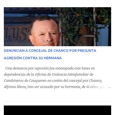
parte del Consolidado de Información Circular (CIC) N° 20, el cual
estableció que estos funcionarios —quienes administran o
custodian fondos públicos— efectuaron transacciones por un
monto total de $116.075.918 entre enero de 2024 y junio de 2025.
En el detalle regional, se indica que en la comuna de Cauquenes se
identificó a cuatro funcionarios involucrados en este tipo de
operaciones. Asimismo, se precisa que uno de los casos
corresponde a un funcionario de la Municipalidad de Chanco,
DENUNCIAN A CONCEJAL DE CHANCO POR PRESUNTA
sumándose a otras comunas del Maule donde también se
AGRESIÓN CONTRA SU HERMANA
detectaron incumplimientos a la normativa vigente. El informe
precisa que la mayor cantidad de dinero apostado se registró en
Una denuncia por agresión fue estampada este lunes en
Talca, donde...
dependencias de la Oficina de Violencia Intrafamiliar de
Carabineros de Cauquenes en contra del concejal por Chanco,
Alfonso Meza, tras ser acusado por su hermana, de 41 años, quien
aseguró haber sido víctima de un violento episodio en un predio
agrícola familiar. Según consta en el parte policial, la denunciante
relató que los hechos ocurrieron cerca de las 11:30 horas en el
fundo San Baldomero, ubicado en el sector Dollimbuta, comuna de