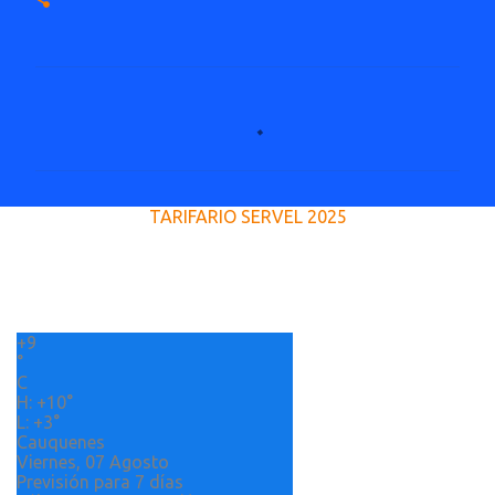
C
o
m
e
TARIFARIO SERVEL 2025
n
t
a
r
+
9
i
°
o
C
H:
+
10°
s
L:
+
3°
Cauquenes
Viernes, 07 Agosto
Previsión para 7 días