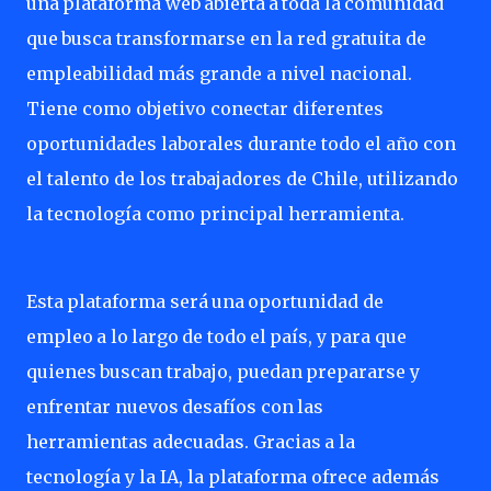
una
plataforma
web
abierta
a
toda
la
comunidad
que
busca transformarse en la red gratuita de
empleabilidad más
grande a nivel nacional.
Tiene como objetivo conectar diferentes
oportunidades laborales durante todo el año con
el talento de los trabajadores de Chile, utilizando
la tecnología como principal herramienta.
Esta
plataforma
será
una
oportunidad
de
empleo
a
lo
largo
de
todo
el
país,
y
para
que
quienes
buscan trabajo,
puedan
prepararse
y
enfrentar
nuevos
desafíos
con
las
herramientas
adecuadas.
Gracias
a
la
tecnología y la IA, la plataforma ofrece además