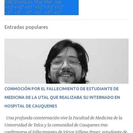
Sáb
Dom
Lun
Mar
Mié
Jue
+
10°
+
10°
+
11°
+
12°
+
13°
+
12°
+
3°
+
3°
+
1°
+
2°
+
3°
+
5°
Entradas populares
CONMOCIÓN POR EL FALLECIMIENTO DE ESTUDIANTE DE
MEDICINA DE LA UTAL QUE REALIZABA SU INTERNADO EN
HOSPITAL DE CAUQUENES
Una profunda consternación vive la Facultad de Medicina de la
Universidad de Talca y la comunidad de Cauquenes tras
confirmarse el fallecimiento de Víctor Villena Pavez, estudiante de