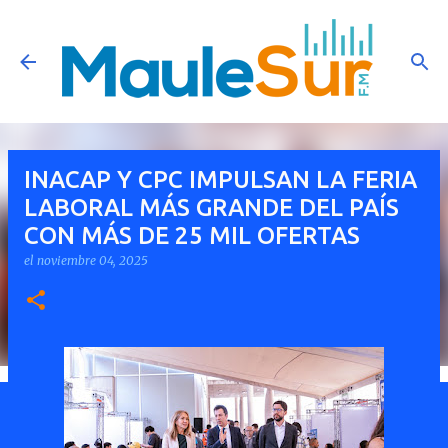
Ir al contenido principal
INACAP Y CPC IMPULSAN LA FERIA
LABORAL MÁS GRANDE DEL PAÍS
CON MÁS DE 25 MIL OFERTAS
el
noviembre 04, 2025