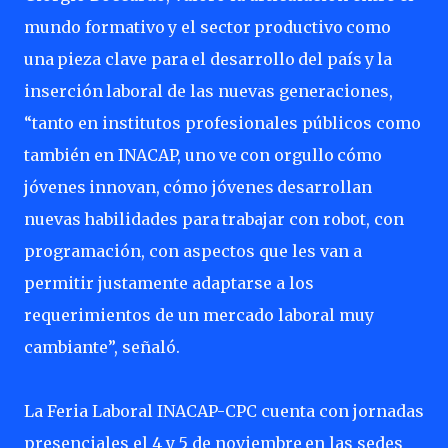
mundo formativo
y
el
sector
productivo
como
una
pieza
clave
para
el
desarrollo
del
país
y
la
inserción
laboral de las nuevas generaciones,
“tanto en institutos profesionales públicos como
también en INACAP, uno
ve
con
orgullo
cómo
jóvenes
innovan,
cómo
jóvenes
desarrollan
nuevas
habilidades
para
trabajar con robot, con
programación, con aspectos que les van a
permitir justamente adaptarse a los
requerimientos de un mercado laboral muy
cambiante”, señaló.
La
Feria
Laboral INACAP-CPC cuenta
con
jornadas
presenciales
el
4
y 5 de
noviembre
en las
sedes