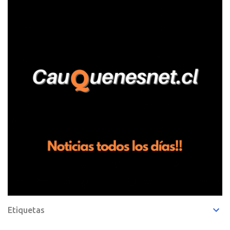
Pelluhue. Allí, mientras se encontraba junto a su madre y su hijo
entregando recomendaciones a los trabajadores de la plantación
de frutillas, habría sostenido una discusión con su hermano, quien
permanecía en el lugar a bordo de una camioneta. De acuerdo con
la declaración, tras recriminarle por intervenir con los
trabajadores, el edil descendió del vehículo y, en medio de la
confrontación, la habría tomado de los hombros, empujado al
suelo y agredido con golpes de pies y manos, mientr...
Etiquetas