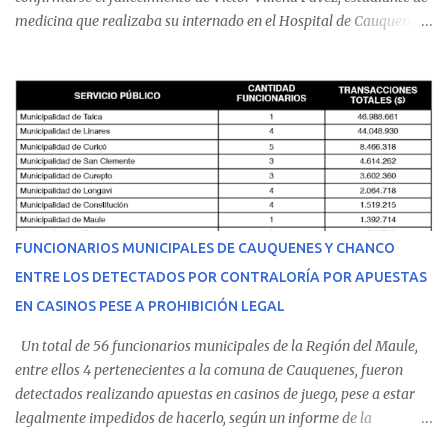
medicina que realizaba su internado en el Hospital de Cauquenes.
De acuerdo con los antecedentes conocidos, el joven se presentó a
cumplir su jornada en el recinto asistencial manifestando
malestares físicos. Dada la complejidad de su estado de salud, el
equipo médico determinó su traslado de urgencia al Hospital
Regional de Talca y dado la urgencia la ambulancia partió hacia
Talca con escolta de Carabineros. En medio del traslado, el
estudiante de medicina de 25 años, se agravó y pese a los esfuerzos
del personal de emergencia terminó falleciendo, sin alcanzar a
recibir atención especializada en el centro de destino. Apenas se
FUNCIONARIOS MUNICIPALES DE CAUQUENES Y CHANCO
conoció la gravedad de su condición, sus padres —residentes en
ENTRE LOS DETECTADOS POR CONTRALORÍA POR APUESTAS
Villarrica— se trasladaron a Cauquenes con la esperanza de una
EN CASINOS PESE A PROHIBICIÓN LEGAL
evolución favorable. No obstante, alrededo...
Un total de 56 funcionarios municipales de la Región del Maule,
entre ellos 4 pertenecientes a la comuna de Cauquenes, fueron
detectados realizando apuestas en casinos de juego, pese a estar
legalmente impedidos de hacerlo, según un informe de la
Contraloría General de la República . Los antecedentes forman