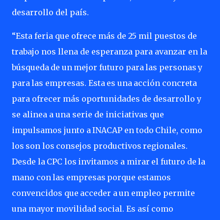
desarrollo del país.
“Esta feria que ofrece más de 25 mil puestos de
trabajo nos llena de esperanza para avanzar en la
búsqueda
de
un
mejor
futuro
para
las
personas
y
para
las
empresas.
Esta
es
una
acción
concreta
para ofrecer más oportunidades de desarrollo y
se alinea a una serie de iniciativas que
impulsamos junto a
INACAP
en
todo
Chile,
como
los
son
los
consejos
productivos
regionales.
Desde
la
CPC
los
invitamos a
mirar
el
futuro
de
la
mano
con
las
empresas
porque
estamos
convencidos
que
acceder
a
un
empleo permite
una mayor movilidad social. Es así como