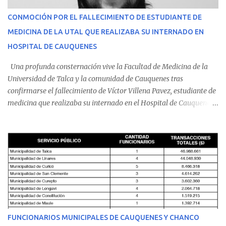
CONMOCIÓN POR EL FALLECIMIENTO DE ESTUDIANTE DE
MEDICINA DE LA UTAL QUE REALIZABA SU INTERNADO EN
HOSPITAL DE CAUQUENES
Una profunda consternación vive la Facultad de Medicina de la
Universidad de Talca y la comunidad de Cauquenes tras
confirmarse el fallecimiento de Víctor Villena Pavez, estudiante de
medicina que realizaba su internado en el Hospital de Cauquenes.
De acuerdo con los antecedentes conocidos, el joven se presentó a
cumplir su jornada en el recinto asistencial manifestando
malestares físicos. Dada la complejidad de su estado de salud, el
equipo médico determinó su traslado de urgencia al Hospital
Regional de Talca y dado la urgencia la ambulancia partió hacia
Talca con escolta de Carabineros. En medio del traslado, el
estudiante de medicina de 25 años, se agravó y pese a los esfuerzos
del personal de emergencia terminó falleciendo, sin alcanzar a
recibir atención especializada en el centro de destino. Apenas se
FUNCIONARIOS MUNICIPALES DE CAUQUENES Y CHANCO
conoció la gravedad de su condición, sus padres —residentes en