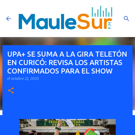
Ir al contenido principal
UPA+ SE SUMA A LA GIRA TELETÓN
EN CURICÓ: REVISA LOS ARTISTAS
CONFIRMADOS PARA EL SHOW
el
octubre 21, 2025