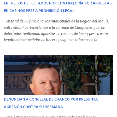
ENTRE LOS DETECTADOS POR CONTRALORÍA POR APUESTAS
Villarrica— se trasladaron a Cauquenes con la esperanza de una
EN CASINOS PESE A PROHIBICIÓN LEGAL
evolución favorable. No obstante, alrededo...
Un total de 56 funcionarios municipales de la Región del Maule,
entre ellos 4 pertenecientes a la comuna de Cauquenes, fueron
detectados realizando apuestas en casinos de juego, pese a estar
legalmente impedidos de hacerlo, según un informe de la
Contraloría General de la República . Los antecedentes forman
parte del Consolidado de Información Circular (CIC) N° 20, el cual
estableció que estos funcionarios —quienes administran o
custodian fondos públicos— efectuaron transacciones por un
monto total de $116.075.918 entre enero de 2024 y junio de 2025.
En el detalle regional, se indica que en la comuna de Cauquenes se
identificó a cuatro funcionarios involucrados en este tipo de
operaciones. Asimismo, se precisa que uno de los casos
corresponde a un funcionario de la Municipalidad de Chanco,
DENUNCIAN A CONCEJAL DE CHANCO POR PRESUNTA
sumándose a otras comunas del Maule donde también se
AGRESIÓN CONTRA SU HERMANA
detectaron incumplimientos a la normativa vigente. El informe
precisa que la mayor cantidad de dinero apostado se registró en