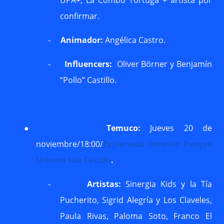
UPA+, La Combo Tortuga + artista por
confirmar.
-
Animador:
Angélica Castro.
-
Influencers:
Oliver Börner y Benjamín
“Pollo” Castillo.
●
Temuco:
Jueves 20 de
noviembre/18:00/
Explanada interior Parque
Urbano Isla Cautín
.
-
Artistas:
Sinergia Kids y la Tía
Pucherito, Sigrid Alegría y Los Claveles,
Paula Rivas, Paloma Soto, Franco El