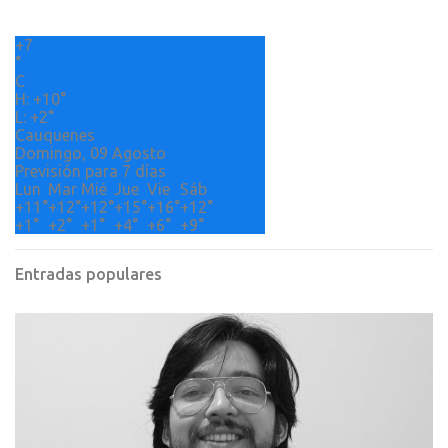
r
+
7
i
°
o
C
H:
+
10°
s
L:
+
2°
Cauquenes
Domingo, 09 Agosto
Previsión para 7 días
Lun
Mar
Mié
Jue
Vie
Sáb
+
11°
+
12°
+
12°
+
15°
+
16°
+
12°
+
1°
+
2°
+
1°
+
4°
+
6°
+
9°
Entradas populares