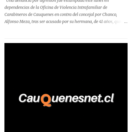
Una denuncia por agresión fue estampada este lunes en
Talca, donde...
dependencias de la Oficina de Violencia Intrafamiliar de
Carabineros de Cauquenes en contra del concejal por Chanco,
Alfonso Meza, tras ser acusado por su hermana, de 41 años, quien
aseguró haber sido víctima de un violento episodio en un predio
agrícola familiar. Según consta en el parte policial, la denunciante
relató que los hechos ocurrieron cerca de las 11:30 horas en el
fundo San Baldomero, ubicado en el sector Dollimbuta, comuna de
Pelluhue. Allí, mientras se encontraba junto a su madre y su hijo
entregando recomendaciones a los trabajadores de la plantación
de frutillas, habría sostenido una discusión con su hermano, quien
permanecía en el lugar a bordo de una camioneta. De acuerdo con
la declaración, tras recriminarle por intervenir con los
trabajadores, el edil descendió del vehículo y, en medio de la
confrontación, la habría tomado de los hombros, empujado al
suelo y agredido con golpes de pies y manos, mientr...