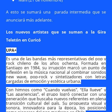
●
Máfil (21 de noviembre)
A esto se sumará una
parada intermedia que se
anunciará más adelante.
Los nuevos artistas que se suman a la Gira
Teletón en Curicó
UPA+
Es una de las bandas más representativas del pop y
rock chileno de los años ochenta. Formada en
Santiago en 1984, su irrupción marcó un punto de
inflexión en la música nacional al combinar sonidos
new wave, pop-rock y sintetizadores con letras
cargadas de emoción y estética urbana.
Con himnos como “Cuando vuelvas”, “Ella llueve” y
“Las apariencias”, el grupo logró conectar con una
generación que buscaba nuevos referentes en plena
transición cultural del país. Su propuesta visual y
sonora, innovadora para la época, los posicionó