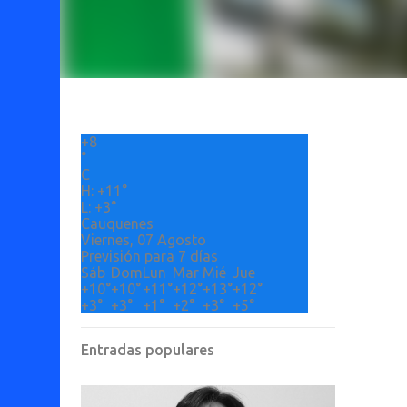
+
8
°
C
H:
+
11°
L:
+
3°
Cauquenes
Viernes, 07 Agosto
Previsión para 7 días
Sáb
Dom
Lun
Mar
Mié
Jue
+
10°
+
10°
+
11°
+
12°
+
13°
+
12°
+
3°
+
3°
+
1°
+
2°
+
3°
+
5°
Entradas populares