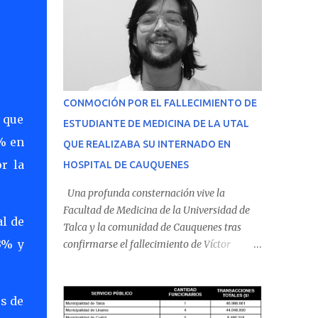
CONMOCIÓN POR EL FALLECIMIENTO DE
 que
ESTUDIANTE DE MEDICINA DE LA UTAL
% en
QUE REALIZABA SU INTERNADO EN
r la
HOSPITAL DE CAUQUENES
Una profunda consternación vive la
Facultad de Medicina de la Universidad de
al de
Talca y la comunidad de Cauquenes tras
,3% y
confirmarse el fallecimiento de Víctor
Villena Pavez, estudiante de medicina que
realizaba su internado en el Hospital de
Cauquenes. De acuerdo con los antecedentes
os de
conocidos, el joven se presentó a cumplir su