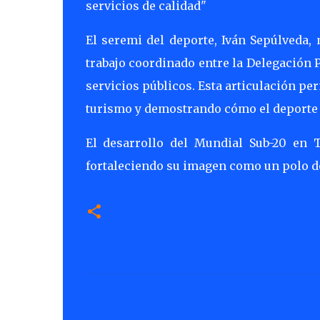
servicios de calidad"
El seremi del deporte, Iván Sepúlveda,
trabajo coordinado entre la Delegación P
servicios públicos. Esta articulación pe
turismo y demostrando cómo el deporte p
El desarrollo del Mundial Sub-20 en T
fortaleciendo su imagen como un polo dep
C
o