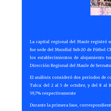
La capital regional del Maule registró
fue sede del Mundial Sub-20 de Fútbol 
los establecimientos de alojamiento tu
Dirección Regional del Maule de Sernatu
El análisis consideró dos periodos de c
Talca: del 2 al 5 de octubre, y del 8 al
59,7% respectivamente
Durante la primera fase, correspondiente