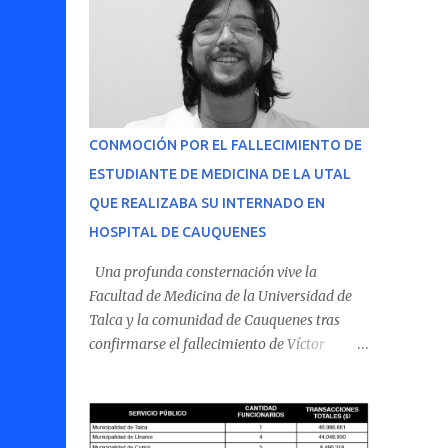
CONMOCIÓN POR EL FALLECIMIENTO DE
ESTUDIANTE DE MEDICINA DE LA UTAL
QUE REALIZABA SU INTERNADO EN
HOSPITAL DE CAUQUENES
Una profunda consternación vive la
Facultad de Medicina de la Universidad de
Talca y la comunidad de Cauquenes tras
confirmarse el fallecimiento de Víctor
Villena Pavez, estudiante de medicina que
realizaba su internado en el Hospital de
Cauquenes. De acuerdo con los antecedentes
conocidos, el joven se presentó a cumplir su