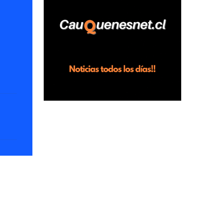
horas en el fundo San Baldomero, ubicado
en el sector Dollimbuta, comuna de
Pelluhue. Allí, mientras se encontraba junto
a su madre y su hijo entregando
recomendaciones a los trabajadores de la
plantación de frutillas, habría sostenido una
discusión con su hermano, quien permanecía
en el lugar a bordo de una camioneta. De
acuerdo con la declaración, tras recriminarle
por intervenir con los trabajadores, el edil
descendió del vehículo y, en medio de la
confrontación, la habría tomado de los
hombros, empujado al suelo y agredido con
golpes de pies y manos, mientr...