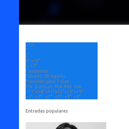
+
10
°
C
H:
+
10°
L:
+
3°
Cauquenes
Sábado, 08 Agosto
Previsión para 7 días
Vie
Dom
Lun
Mar
Mié
Jue
+
11°
+
10°
+
11°
+
12°
+
13°
+
11°
+
3°
+
2°
+
1°
+
2°
+
3°
+
3°
Entradas populares