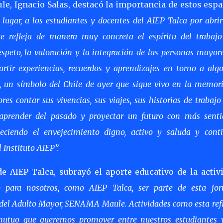
e, Ignacio Salas, destacó la importancia de estos espa
 lugar, a los estudiantes y docentes del AIEP Talca por abrir
ue refleja de manera muy concreta el espíritu del trabaj
eto, la valoración y la integración de las personas mayor
tir experiencias, recuerdos y aprendizajes en torno a alg
es, un símbolo del Chile de ayer que sigue vivo en la memor
s contar sus vivencias, sus viajes, sus historias de trabajo
 aprender del pasado y proyectar un futuro con más sent
ciendo el envejecimiento digno, activo y saluda y cont
 Instituto AIEP”.
e AIEP Talca, subrayó el aporte educativo de la activ
o para nosotros, como AIEP Talca, ser parte de esta jo
l del Adulto Mayor, SENAMA Maule. Actividades como esta ref
 mutuo que queremos promover entre nuestros estudiantes 