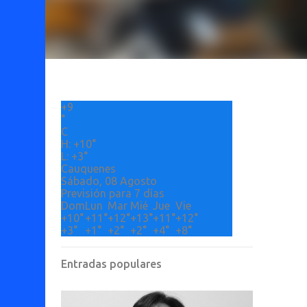
+
9
°
C
H:
+
10°
L:
+
3°
Cauquenes
Sábado, 08 Agosto
Previsión para 7 días
Dom
Lun
Mar
Mié
Jue
Vie
+
10°
+
11°
+
12°
+
13°
+
11°
+
12°
+
3°
+
1°
+
2°
+
2°
+
4°
+
8°
Entradas populares