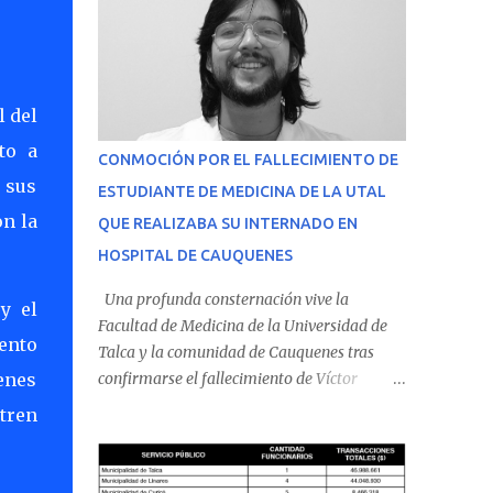
l del
to a
CONMOCIÓN POR EL FALLECIMIENTO DE
 sus
ESTUDIANTE DE MEDICINA DE LA UTAL
on la
QUE REALIZABA SU INTERNADO EN
HOSPITAL DE CAUQUENES
Una profunda consternación vive la
y el
Facultad de Medicina de la Universidad de
ento
Talca y la comunidad de Cauquenes tras
enes
confirmarse el fallecimiento de Víctor
Villena Pavez, estudiante de medicina que
 tren
realizaba su internado en el Hospital de
Cauquenes. De acuerdo con los antecedentes
conocidos, el joven se presentó a cumplir su