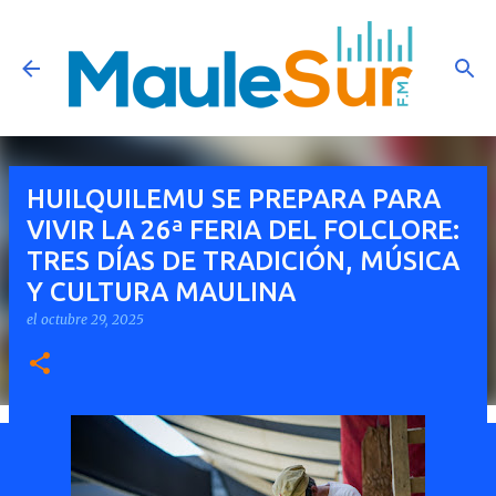
Ir al contenido principal
HUILQUILEMU SE PREPARA PARA
VIVIR LA 26ª FERIA DEL FOLCLORE:
TRES DÍAS DE TRADICIÓN, MÚSICA
Y CULTURA MAULINA
el
octubre 29, 2025