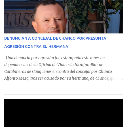
custodian fondos públicos— efectuaron transacciones por un
monto total de $116.075.918 entre enero de 2024 y junio de 2025.
En el detalle regional, se indica que en la comuna de Cauquenes se
identificó a cuatro funcionarios involucrados en este tipo de
operaciones. Asimismo, se precisa que uno de los casos
corresponde a un funcionario de la Municipalidad de Chanco,
DENUNCIAN A CONCEJAL DE CHANCO POR PRESUNTA
sumándose a otras comunas del Maule donde también se
AGRESIÓN CONTRA SU HERMANA
detectaron incumplimientos a la normativa vigente. El informe
precisa que la mayor cantidad de dinero apostado se registró en
Una denuncia por agresión fue estampada este lunes en
Talca, donde...
dependencias de la Oficina de Violencia Intrafamiliar de
Carabineros de Cauquenes en contra del concejal por Chanco,
Alfonso Meza, tras ser acusado por su hermana, de 41 años, quien
aseguró haber sido víctima de un violento episodio en un predio
agrícola familiar. Según consta en el parte policial, la denunciante
relató que los hechos ocurrieron cerca de las 11:30 horas en el
fundo San Baldomero, ubicado en el sector Dollimbuta, comuna de
Pelluhue. Allí, mientras se encontraba junto a su madre y su hijo
entregando recomendaciones a los trabajadores de la plantación
de frutillas, habría sostenido una discusión con su hermano, quien