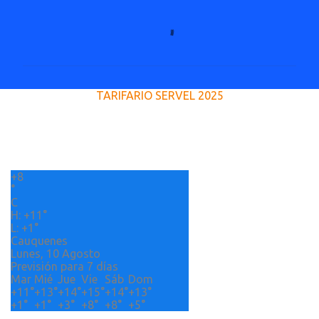
C
o
m
e
TARIFARIO SERVEL 2025
n
t
a
r
+
8
i
°
o
C
H:
+
11°
s
L:
+
1°
Cauquenes
Lunes, 10 Agosto
Previsión para 7 días
Mar
Mié
Jue
Vie
Sáb
Dom
+
11°
+
13°
+
14°
+
15°
+
14°
+
13°
+
1°
+
1°
+
3°
+
8°
+
8°
+
5°