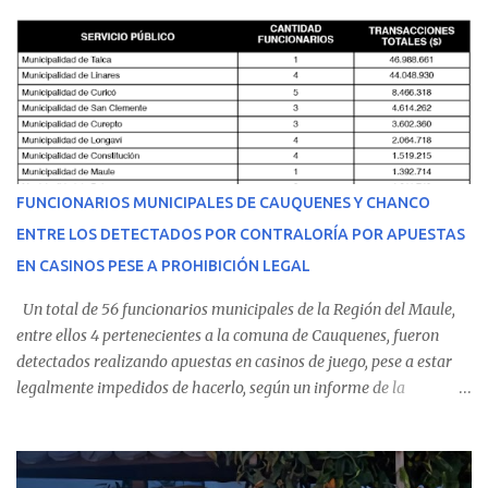
cumplir su jornada en el recinto asistencial manifestando
malestares físicos. Dada la complejidad de su estado de salud, el
equipo médico determinó su traslado de urgencia al Hospital
Regional de Talca y dado la urgencia la ambulancia partió hacia
Talca con escolta de Carabineros. En medio del traslado, el
estudiante de medicina de 25 años, se agravó y pese a los esfuerzos
del personal de emergencia terminó falleciendo, sin alcanzar a
recibir atención especializada en el centro de destino. Apenas se
FUNCIONARIOS MUNICIPALES DE CAUQUENES Y CHANCO
conoció la gravedad de su condición, sus padres —residentes en
ENTRE LOS DETECTADOS POR CONTRALORÍA POR APUESTAS
Villarrica— se trasladaron a Cauquenes con la esperanza de una
EN CASINOS PESE A PROHIBICIÓN LEGAL
evolución favorable. No obstante, alrededo...
Un total de 56 funcionarios municipales de la Región del Maule,
entre ellos 4 pertenecientes a la comuna de Cauquenes, fueron
detectados realizando apuestas en casinos de juego, pese a estar
legalmente impedidos de hacerlo, según un informe de la
Contraloría General de la República . Los antecedentes forman
parte del Consolidado de Información Circular (CIC) N° 20, el cual
estableció que estos funcionarios —quienes administran o