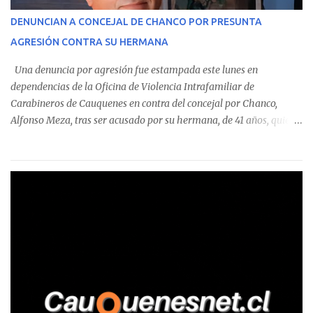
corresponde a un funcionario de la Municipalidad de Chanco,
DENUNCIAN A CONCEJAL DE CHANCO POR PRESUNTA
sumándose a otras comunas del Maule donde también se
AGRESIÓN CONTRA SU HERMANA
detectaron incumplimientos a la normativa vigente. El informe
precisa que la mayor cantidad de dinero apostado se registró en
Una denuncia por agresión fue estampada este lunes en
Talca, donde...
dependencias de la Oficina de Violencia Intrafamiliar de
Carabineros de Cauquenes en contra del concejal por Chanco,
Alfonso Meza, tras ser acusado por su hermana, de 41 años, quien
aseguró haber sido víctima de un violento episodio en un predio
agrícola familiar. Según consta en el parte policial, la denunciante
relató que los hechos ocurrieron cerca de las 11:30 horas en el
fundo San Baldomero, ubicado en el sector Dollimbuta, comuna de
Pelluhue. Allí, mientras se encontraba junto a su madre y su hijo
entregando recomendaciones a los trabajadores de la plantación
de frutillas, habría sostenido una discusión con su hermano, quien
permanecía en el lugar a bordo de una camioneta. De acuerdo con
la declaración, tras recriminarle por intervenir con los
trabajadores, el edil descendió del vehículo y, en medio de la
confrontación, la habría tomado de los hombros, empujado al