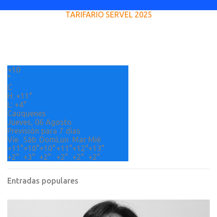
e
TARIFARIO SERVEL 2025
n
t
a
r
+
10
i
°
o
C
H:
+
11°
s
L:
+
4°
Cauquenes
Jueves, 06 Agosto
Previsión para 7 días
Vie
Sáb
Dom
Lun
Mar
Mié
+
11°
+
10°
+
10°
+
11°
+
12°
+
13°
+
2°
+
3°
+
2°
+
2°
+
2°
+
2°
Entradas populares