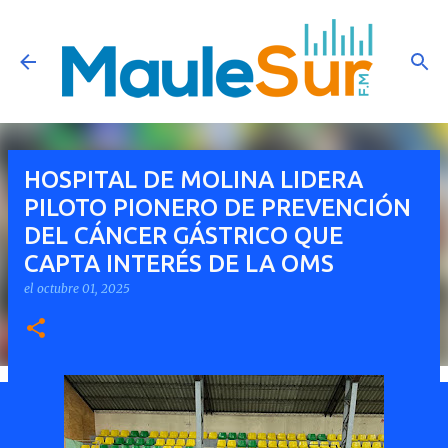
Ir al contenido principal
HOSPITAL DE MOLINA LIDERA
PILOTO PIONERO DE PREVENCIÓN
DEL CÁNCER GÁSTRICO QUE
CAPTA INTERÉS DE LA OMS
el
octubre 01, 2025