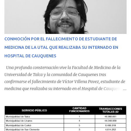
CONMOCIÓN POR EL FALLECIMIENTO DE ESTUDIANTE DE
MEDICINA DE LA UTAL QUE REALIZABA SU INTERNADO EN
HOSPITAL DE CAUQUENES
Una profunda consternación vive la Facultad de Medicina de la
Universidad de Talca y la comunidad de Cauquenes tras
confirmarse el fallecimiento de Víctor Villena Pavez, estudiante de
medicina que realizaba su internado en el Hospital de Cauquenes.
De acuerdo con los antecedentes conocidos, el joven se presentó a
cumplir su jornada en el recinto asistencial manifestando
malestares físicos. Dada la complejidad de su estado de salud, el
equipo médico determinó su traslado de urgencia al Hospital
Regional de Talca y dado la urgencia la ambulancia partió hacia
Talca con escolta de Carabineros. En medio del traslado, el