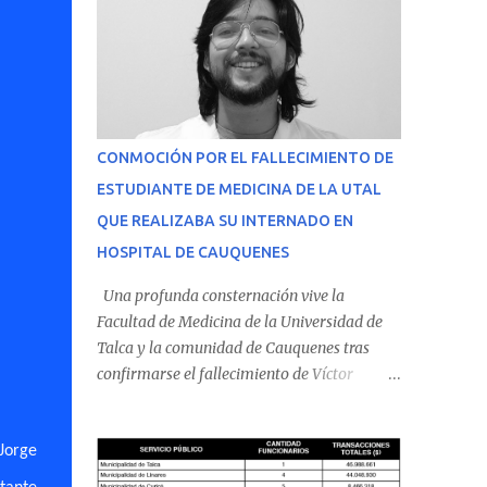
CONMOCIÓN POR EL FALLECIMIENTO DE
ESTUDIANTE DE MEDICINA DE LA UTAL
QUE REALIZABA SU INTERNADO EN
HOSPITAL DE CAUQUENES
Una profunda consternación vive la
Facultad de Medicina de la Universidad de
Talca y la comunidad de Cauquenes tras
confirmarse el fallecimiento de Víctor
Villena Pavez, estudiante de medicina que
realizaba su internado en el Hospital de
 Jorge
Cauquenes. De acuerdo con los antecedentes
conocidos, el joven se presentó a cumplir su