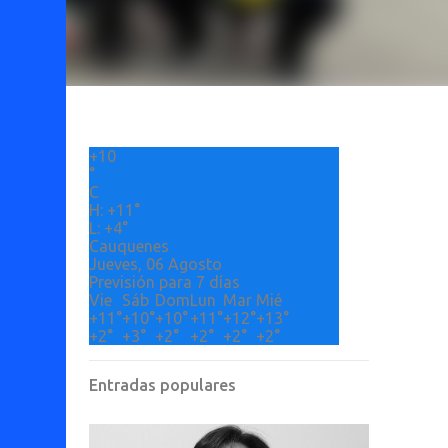
+
10
°
C
H:
+
11°
L:
+
4°
Cauquenes
Jueves, 06 Agosto
Previsión para 7 días
Vie
Sáb
Dom
Lun
Mar
Mié
+
11°
+
10°
+
10°
+
11°
+
12°
+
13°
+
2°
+
3°
+
2°
+
2°
+
2°
+
2°
Entradas populares