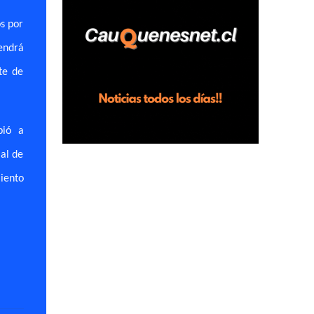
horas en el fundo San Baldomero, ubicado
s por
en el sector Dollimbuta, comuna de
Pelluhue. Allí, mientras se encontraba junto
endrá
a su madre y su hijo entregando
te de
recomendaciones a los trabajadores de la
plantación de frutillas, habría sostenido una
discusión con su hermano, quien permanecía
bió a
en el lugar a bordo de una camioneta. De
acuerdo con la declaración, tras recriminarle
ial de
por intervenir con los trabajadores, el edil
iento
descendió del vehículo y, en medio de la
confrontación, la habría tomado de los
hombros, empujado al suelo y agredido con
golpes de pies y manos, mientr...