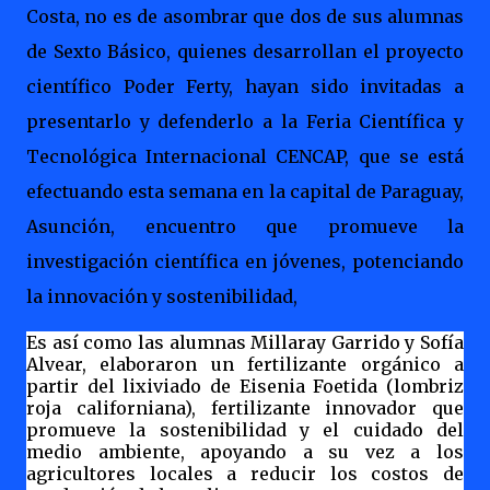
Costa, no es de asombrar que dos de sus alumnas
de Sexto Básico, quienes desarrollan el proyecto
científico Poder Ferty, hayan sido invitadas a
presentarlo y defenderlo a la Feria Científica y
Tecnológica Internacional CENCAP, que se está
efectuando esta semana en la capital de Paraguay,
Asunción, encuentro que promueve la
investigación científica en jóvenes, potenciando
la innovación y sostenibilidad,
Es así como las alumnas Millaray Garrido y Sofía
Alvear,
elaboraron un fertilizante orgánico a
partir del lixiviado de Eisenia Foetida (lombriz
roja californiana), fertilizante innovador que
promueve la sostenibilidad y el cuidado del
medio ambiente, apoyando a su vez a los
agricultores locales a reducir los costos de