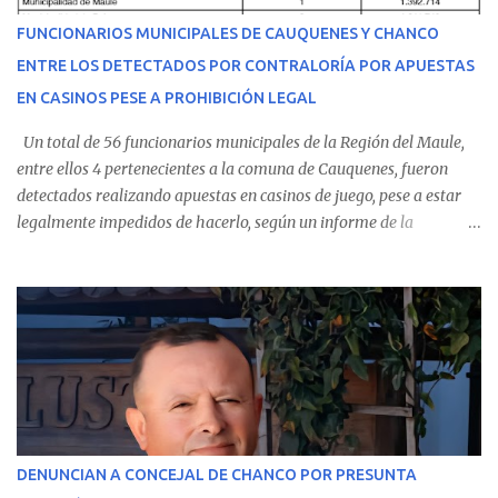
recibir atención especializada en el centro de destino. Apenas se
FUNCIONARIOS MUNICIPALES DE CAUQUENES Y CHANCO
conoció la gravedad de su condición, sus padres —residentes en
ENTRE LOS DETECTADOS POR CONTRALORÍA POR APUESTAS
Villarrica— se trasladaron a Cauquenes con la esperanza de una
EN CASINOS PESE A PROHIBICIÓN LEGAL
evolución favorable. No obstante, alrededo...
Un total de 56 funcionarios municipales de la Región del Maule,
entre ellos 4 pertenecientes a la comuna de Cauquenes, fueron
detectados realizando apuestas en casinos de juego, pese a estar
legalmente impedidos de hacerlo, según un informe de la
Contraloría General de la República . Los antecedentes forman
parte del Consolidado de Información Circular (CIC) N° 20, el cual
estableció que estos funcionarios —quienes administran o
custodian fondos públicos— efectuaron transacciones por un
monto total de $116.075.918 entre enero de 2024 y junio de 2025.
En el detalle regional, se indica que en la comuna de Cauquenes se
identificó a cuatro funcionarios involucrados en este tipo de
operaciones. Asimismo, se precisa que uno de los casos
corresponde a un funcionario de la Municipalidad de Chanco,
DENUNCIAN A CONCEJAL DE CHANCO POR PRESUNTA
sumándose a otras comunas del Maule donde también se