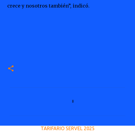
crece y nosotros también”, indicó.
C
o
m
e
TARIFARIO SERVEL 2025
n