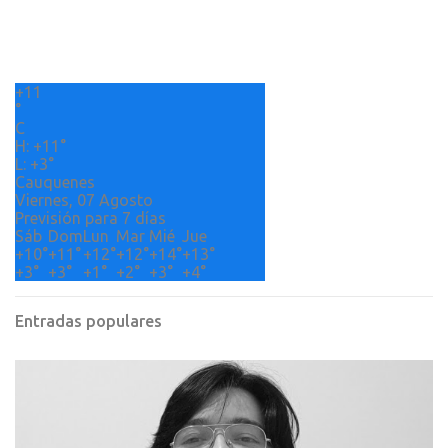
t
a
r
+
11
i
°
o
C
H:
+
11°
s
L:
+
3°
Cauquenes
Viernes, 07 Agosto
Previsión para 7 días
Sáb
Dom
Lun
Mar
Mié
Jue
+
10°
+
11°
+
12°
+
12°
+
14°
+
13°
+
3°
+
3°
+
1°
+
2°
+
3°
+
4°
Entradas populares