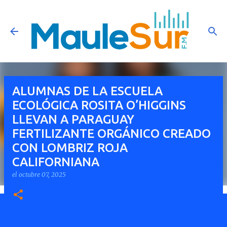
Ir al contenido principal
ALUMNAS DE LA ESCUELA
ECOLÓGICA ROSITA O’HIGGINS
LLEVAN A PARAGUAY
FERTILIZANTE ORGÁNICO CREADO
CON LOMBRIZ ROJA
CALIFORNIANA
el
octubre 07, 2025