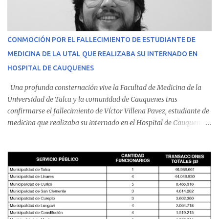
CONMOCIÓN POR EL FALLECIMIENTO DE ESTUDIANTE DE
MEDICINA DE LA UTAL QUE REALIZABA SU INTERNADO EN
HOSPITAL DE CAUQUENES
Una profunda consternación vive la Facultad de Medicina de la
Universidad de Talca y la comunidad de Cauquenes tras
confirmarse el fallecimiento de Víctor Villena Pavez, estudiante de
medicina que realizaba su internado en el Hospital de Cauquenes.
De acuerdo con los antecedentes conocidos, el joven se presentó a
cumplir su jornada en el recinto asistencial manifestando
malestares físicos. Dada la complejidad de su estado de salud, el
equipo médico determinó su traslado de urgencia al Hospital
Regional de Talca y dado la urgencia la ambulancia partió hacia
Talca con escolta de Carabineros. En medio del traslado, el
estudiante de medicina de 25 años, se agravó y pese a los esfuerzos
del personal de emergencia terminó falleciendo, sin alcanzar a