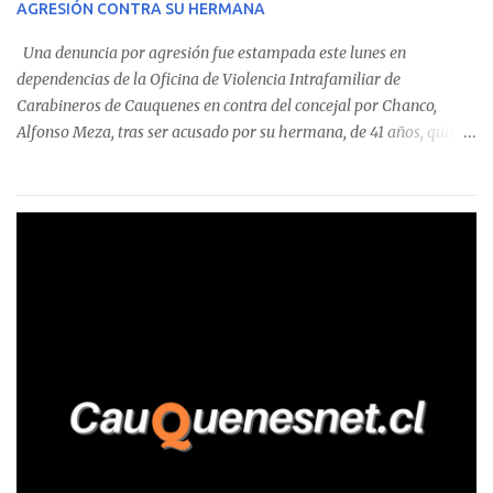
AGRESIÓN CONTRA SU HERMANA
detectaron incumplimientos a la normativa vigente. El informe
precisa que la mayor cantidad de dinero apostado se registró en
Una denuncia por agresión fue estampada este lunes en
Talca, donde...
dependencias de la Oficina de Violencia Intrafamiliar de
Carabineros de Cauquenes en contra del concejal por Chanco,
Alfonso Meza, tras ser acusado por su hermana, de 41 años, quien
aseguró haber sido víctima de un violento episodio en un predio
agrícola familiar. Según consta en el parte policial, la denunciante
relató que los hechos ocurrieron cerca de las 11:30 horas en el
fundo San Baldomero, ubicado en el sector Dollimbuta, comuna de
Pelluhue. Allí, mientras se encontraba junto a su madre y su hijo
entregando recomendaciones a los trabajadores de la plantación
de frutillas, habría sostenido una discusión con su hermano, quien
permanecía en el lugar a bordo de una camioneta. De acuerdo con
la declaración, tras recriminarle por intervenir con los
trabajadores, el edil descendió del vehículo y, en medio de la
confrontación, la habría tomado de los hombros, empujado al
suelo y agredido con golpes de pies y manos, mientr...