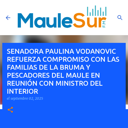
Ir al contenido principal
SENADORA PAULINA VODANOVIC
REFUERZA COMPROMISO CON LAS
FAMILIAS DE LA BRUMA Y
PESCADORES DEL MAULE EN
REUNIÓN CON MINISTRO DEL
INTERIOR
el
septiembre 02, 2025