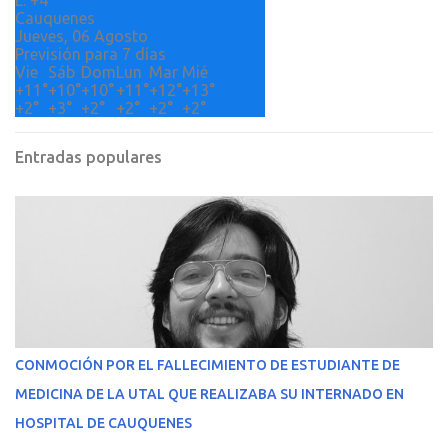
L:
+
4°
Cauquenes
Jueves, 06 Agosto
Previsión para 7 días
Vie
Sáb
Dom
Lun
Mar
Mié
+
11°
+
10°
+
10°
+
11°
+
12°
+
13°
+
2°
+
3°
+
2°
+
2°
+
2°
+
2°
Entradas populares
CONMOCIÓN POR EL FALLECIMIENTO DE ESTUDIANTE DE
MEDICINA DE LA UTAL QUE REALIZABA SU INTERNADO EN
HOSPITAL DE CAUQUENES