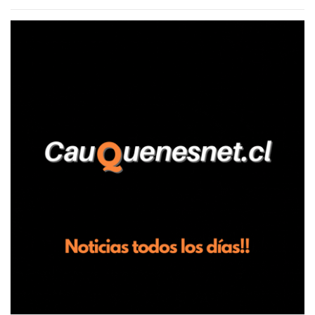
agrícola familiar. Según consta en el parte policial, la denunciante
relató que los hechos ocurrieron cerca de las 11:30 horas en el
fundo San Baldomero, ubicado en el sector Dollimbuta, comuna de
Pelluhue. Allí, mientras se encontraba junto a su madre y su hijo
entregando recomendaciones a los trabajadores de la plantación
de frutillas, habría sostenido una discusión con su hermano, quien
permanecía en el lugar a bordo de una camioneta. De acuerdo con
la declaración, tras recriminarle por intervenir con los
trabajadores, el edil descendió del vehículo y, en medio de la
confrontación, la habría tomado de los hombros, empujado al
suelo y agredido con golpes de pies y manos, mientr...