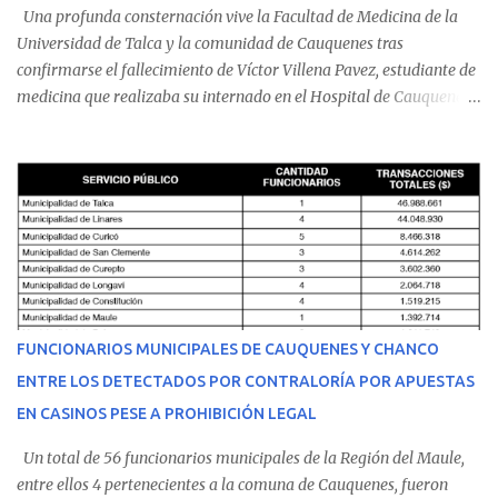
Una profunda consternación vive la Facultad de Medicina de la
Universidad de Talca y la comunidad de Cauquenes tras
confirmarse el fallecimiento de Víctor Villena Pavez, estudiante de
medicina que realizaba su internado en el Hospital de Cauquenes.
De acuerdo con los antecedentes conocidos, el joven se presentó a
cumplir su jornada en el recinto asistencial manifestando
malestares físicos. Dada la complejidad de su estado de salud, el
equipo médico determinó su traslado de urgencia al Hospital
Regional de Talca y dado la urgencia la ambulancia partió hacia
Talca con escolta de Carabineros. En medio del traslado, el
estudiante de medicina de 25 años, se agravó y pese a los esfuerzos
del personal de emergencia terminó falleciendo, sin alcanzar a
recibir atención especializada en el centro de destino. Apenas se
FUNCIONARIOS MUNICIPALES DE CAUQUENES Y CHANCO
conoció la gravedad de su condición, sus padres —residentes en
ENTRE LOS DETECTADOS POR CONTRALORÍA POR APUESTAS
Villarrica— se trasladaron a Cauquenes con la esperanza de una
EN CASINOS PESE A PROHIBICIÓN LEGAL
evolución favorable. No obstante, alrededo...
Un total de 56 funcionarios municipales de la Región del Maule,
entre ellos 4 pertenecientes a la comuna de Cauquenes, fueron