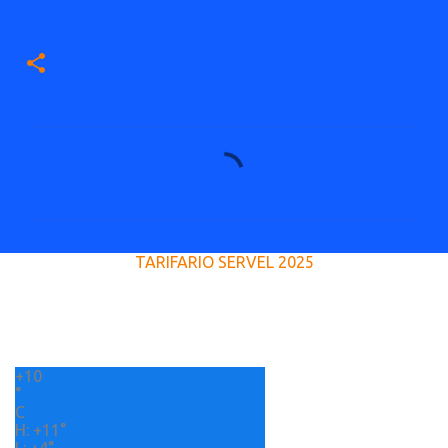
C
o
m
e
TARIFARIO SERVEL 2025
n
t
a
r
+
10
i
°
o
C
H:
+
11°
s