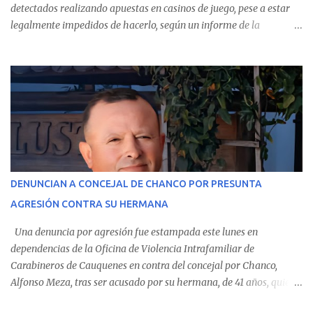
detectados realizando apuestas en casinos de juego, pese a estar
legalmente impedidos de hacerlo, según un informe de la
Contraloría General de la República . Los antecedentes forman
parte del Consolidado de Información Circular (CIC) N° 20, el cual
estableció que estos funcionarios —quienes administran o
custodian fondos públicos— efectuaron transacciones por un
monto total de $116.075.918 entre enero de 2024 y junio de 2025.
En el detalle regional, se indica que en la comuna de Cauquenes se
identificó a cuatro funcionarios involucrados en este tipo de
operaciones. Asimismo, se precisa que uno de los casos
corresponde a un funcionario de la Municipalidad de Chanco,
DENUNCIAN A CONCEJAL DE CHANCO POR PRESUNTA
sumándose a otras comunas del Maule donde también se
AGRESIÓN CONTRA SU HERMANA
detectaron incumplimientos a la normativa vigente. El informe
precisa que la mayor cantidad de dinero apostado se registró en
Una denuncia por agresión fue estampada este lunes en
Talca, donde...
dependencias de la Oficina de Violencia Intrafamiliar de
Carabineros de Cauquenes en contra del concejal por Chanco,
Alfonso Meza, tras ser acusado por su hermana, de 41 años, quien
aseguró haber sido víctima de un violento episodio en un predio