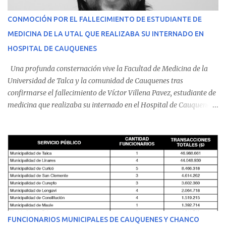
CONMOCIÓN POR EL FALLECIMIENTO DE ESTUDIANTE DE
MEDICINA DE LA UTAL QUE REALIZABA SU INTERNADO EN
HOSPITAL DE CAUQUENES
Una profunda consternación vive la Facultad de Medicina de la
Universidad de Talca y la comunidad de Cauquenes tras
confirmarse el fallecimiento de Víctor Villena Pavez, estudiante de
medicina que realizaba su internado en el Hospital de Cauquenes.
De acuerdo con los antecedentes conocidos, el joven se presentó a
cumplir su jornada en el recinto asistencial manifestando
malestares físicos. Dada la complejidad de su estado de salud, el
equipo médico determinó su traslado de urgencia al Hospital
Regional de Talca y dado la urgencia la ambulancia partió hacia
Talca con escolta de Carabineros. En medio del traslado, el
estudiante de medicina de 25 años, se agravó y pese a los esfuerzos
del personal de emergencia terminó falleciendo, sin alcanzar a
recibir atención especializada en el centro de destino. Apenas se
FUNCIONARIOS MUNICIPALES DE CAUQUENES Y CHANCO