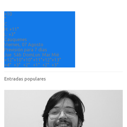
r
+
10
i
°
o
C
H:
+
11°
s
L:
+
3°
Cauquenes
Viernes, 07 Agosto
Previsión para 7 días
Jue
Sáb
Dom
Lun
Mar
Mié
+
12°
+
10°
+
10°
+
11°
+
12°
+
13°
+
4°
+
3°
+
2°
+
1°
+
2°
+
3°
Entradas populares