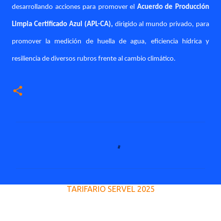
desarrollando acciones para promover el
Acuerdo de Producción
Limpia Certificado Azul (APL-CA),
dirigido al mundo privado, para
promover la medición de huella de agua, eficiencia hídrica y
resiliencia de diversos rubros frente al cambio climático.
C
o
m
e
TARIFARIO SERVEL 2025
n
t
a