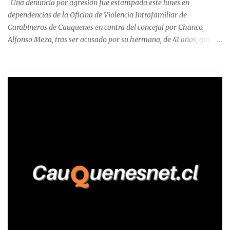
Una denuncia por agresión fue estampada este lunes en
Talca, donde...
dependencias de la Oficina de Violencia Intrafamiliar de
Carabineros de Cauquenes en contra del concejal por Chanco,
Alfonso Meza, tras ser acusado por su hermana, de 41 años, quien
aseguró haber sido víctima de un violento episodio en un predio
agrícola familiar. Según consta en el parte policial, la denunciante
relató que los hechos ocurrieron cerca de las 11:30 horas en el
fundo San Baldomero, ubicado en el sector Dollimbuta, comuna de
Pelluhue. Allí, mientras se encontraba junto a su madre y su hijo
entregando recomendaciones a los trabajadores de la plantación
de frutillas, habría sostenido una discusión con su hermano, quien
permanecía en el lugar a bordo de una camioneta. De acuerdo con
la declaración, tras recriminarle por intervenir con los
trabajadores, el edil descendió del vehículo y, en medio de la
confrontación, la habría tomado de los hombros, empujado al
suelo y agredido con golpes de pies y manos, mientr...