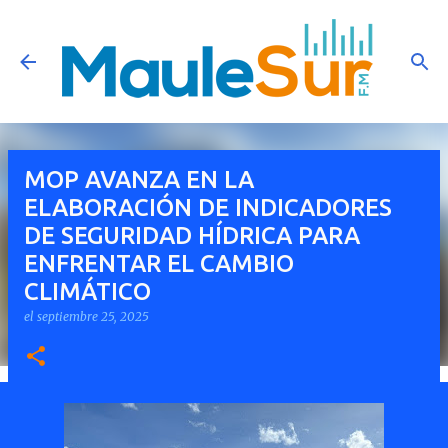
Ir al contenido principal
MOP AVANZA EN LA
ELABORACIÓN DE INDICADORES
DE SEGURIDAD HÍDRICA PARA
ENFRENTAR EL CAMBIO
CLIMÁTICO
el
septiembre 25, 2025