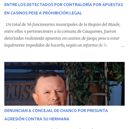
conoció la gravedad de su condición, sus padres —residentes en
ENTRE LOS DETECTADOS POR CONTRALORÍA POR APUESTAS
Villarrica— se trasladaron a Cauquenes con la esperanza de una
EN CASINOS PESE A PROHIBICIÓN LEGAL
evolución favorable. No obstante, alrededo...
Un total de 56 funcionarios municipales de la Región del Maule,
entre ellos 4 pertenecientes a la comuna de Cauquenes, fueron
detectados realizando apuestas en casinos de juego, pese a estar
legalmente impedidos de hacerlo, según un informe de la
Contraloría General de la República . Los antecedentes forman
parte del Consolidado de Información Circular (CIC) N° 20, el cual
estableció que estos funcionarios —quienes administran o
custodian fondos públicos— efectuaron transacciones por un
monto total de $116.075.918 entre enero de 2024 y junio de 2025.
En el detalle regional, se indica que en la comuna de Cauquenes se
identificó a cuatro funcionarios involucrados en este tipo de
operaciones. Asimismo, se precisa que uno de los casos
corresponde a un funcionario de la Municipalidad de Chanco,
DENUNCIAN A CONCEJAL DE CHANCO POR PRESUNTA
sumándose a otras comunas del Maule donde también se
AGRESIÓN CONTRA SU HERMANA
detectaron incumplimientos a la normativa vigente. El informe
precisa que la mayor cantidad de dinero apostado se registró en