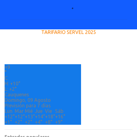
C
o
m
e
TARIFARIO SERVEL 2025
n
t
a
r
+
9
i
°
o
C
H:
+
10°
s
L:
+
2°
Cauquenes
Domingo, 09 Agosto
Previsión para 7 días
Lun
Mar
Mié
Jue
Vie
Sáb
+
12°
+
12°
+
13°
+
14°
+
18°
+
16°
+
1°
+
2°
+
2°
+
4°
+
8°
+
9°