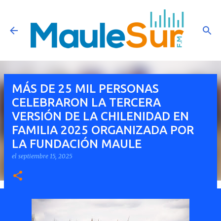
Ir al contenido principal
MÁS DE 25 MIL PERSONAS
CELEBRARON LA TERCERA
VERSIÓN DE LA CHILENIDAD EN
FAMILIA 2025 ORGANIZADA POR
LA FUNDACIÓN MAULE
el
septiembre 15, 2025