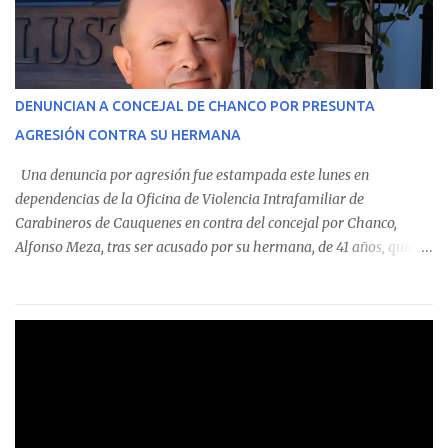
En el detalle regional, se indica que en la comuna de Cauquenes se
identificó a cuatro funcionarios involucrados en este tipo de
operaciones. Asimismo, se precisa que uno de los casos
corresponde a un funcionario de la Municipalidad de Chanco,
DENUNCIAN A CONCEJAL DE CHANCO POR PRESUNTA
sumándose a otras comunas del Maule donde también se
AGRESIÓN CONTRA SU HERMANA
detectaron incumplimientos a la normativa vigente. El informe
precisa que la mayor cantidad de dinero apostado se registró en
Una denuncia por agresión fue estampada este lunes en
Talca, donde...
dependencias de la Oficina de Violencia Intrafamiliar de
Carabineros de Cauquenes en contra del concejal por Chanco,
Alfonso Meza, tras ser acusado por su hermana, de 41 años, quien
aseguró haber sido víctima de un violento episodio en un predio
agrícola familiar. Según consta en el parte policial, la denunciante
relató que los hechos ocurrieron cerca de las 11:30 horas en el
fundo San Baldomero, ubicado en el sector Dollimbuta, comuna de
Pelluhue. Allí, mientras se encontraba junto a su madre y su hijo
entregando recomendaciones a los trabajadores de la plantación
de frutillas, habría sostenido una discusión con su hermano, quien
permanecía en el lugar a bordo de una camioneta. De acuerdo con