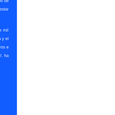
os de
estar
e mil
 y el
ros e
V, ha