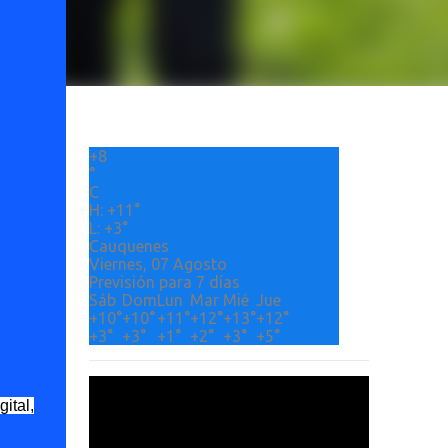
+
8
°
C
H:
+
11°
L:
+
3°
Cauquenes
Viernes, 07 Agosto
Previsión para 7 días
Sáb
Dom
Lun
Mar
Mié
Jue
+
10°
+
10°
+
11°
+
12°
+
13°
+
12°
+
3°
+
3°
+
1°
+
2°
+
3°
+
5°
ital,
Etiquetas