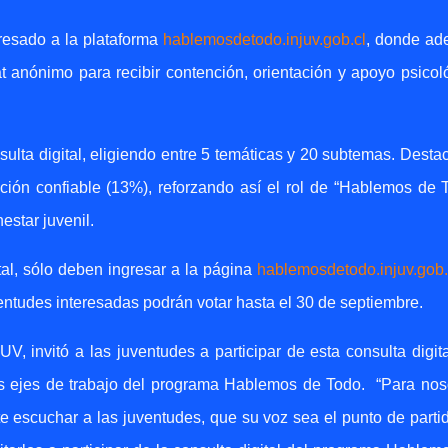
resado a la plataforma
hablemosdetodo.injuv.gob.cl
, donde a
t anónimo para recibir contención, orientación y apoyo psicol
sulta digital, eligiendo entre 5 temáticas y 20 subtemas. Desta
ación confiable (13%), reforzando así el rol de “Hablemos de 
star juvenil.
tal, sólo deben ingresar a la página
hablemosdetodo.injuv.gob.
ventudes interesadas podrán votar hasta el 30 de septiembre.
V, invitó a las juventudes a participar de esta consulta digita
os ejes de trabajo del programa Hablemos de Todo.
“Para nos
e escuchar a las juventudes, que su voz sea el punto de parti