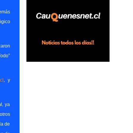
demás
ógico
caron
Todo”
cl
,
y
l, ya
otros
da de