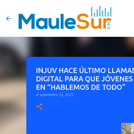
INJUV HACE ÚLTIMO LLAMAD
DIGITAL PARA QUE JÓVENES
EN “HABLEMOS DE TODO”
el
septiembre 22, 2025