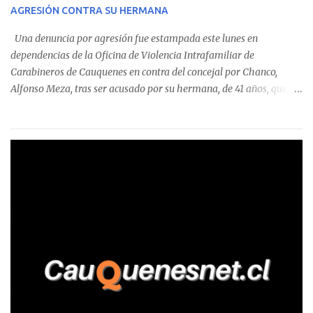
AGRESIÓN CONTRA SU HERMANA
detectaron incumplimientos a la normativa vigente. El informe
precisa que la mayor cantidad de dinero apostado se registró en
Una denuncia por agresión fue estampada este lunes en
Talca, donde...
dependencias de la Oficina de Violencia Intrafamiliar de
Carabineros de Cauquenes en contra del concejal por Chanco,
Alfonso Meza, tras ser acusado por su hermana, de 41 años, quien
aseguró haber sido víctima de un violento episodio en un predio
agrícola familiar. Según consta en el parte policial, la denunciante
relató que los hechos ocurrieron cerca de las 11:30 horas en el
fundo San Baldomero, ubicado en el sector Dollimbuta, comuna de
Pelluhue. Allí, mientras se encontraba junto a su madre y su hijo
entregando recomendaciones a los trabajadores de la plantación
de frutillas, habría sostenido una discusión con su hermano, quien
permanecía en el lugar a bordo de una camioneta. De acuerdo con
la declaración, tras recriminarle por intervenir con los
trabajadores, el edil descendió del vehículo y, en medio de la
confrontación, la habría tomado de los hombros, empujado al
suelo y agredido con golpes de pies y manos, mientr...