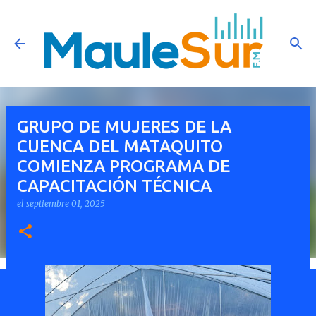
Ir al contenido principal
GRUPO DE MUJERES DE LA
CUENCA DEL MATAQUITO
COMIENZA PROGRAMA DE
CAPACITACIÓN TÉCNICA
el
septiembre 01, 2025