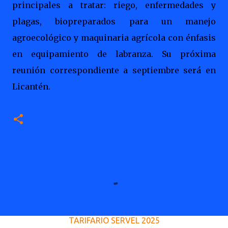
principales a tratar: riego, enfermedades y
plagas, biopreparados para un manejo
agroecológico y maquinaria agrícola con énfasis
en equipamiento de labranza. Su próxima
reunión correspondiente a septiembre será en
Licantén.
C
o
m
e
TARIFARIO SERVEL 2025
n