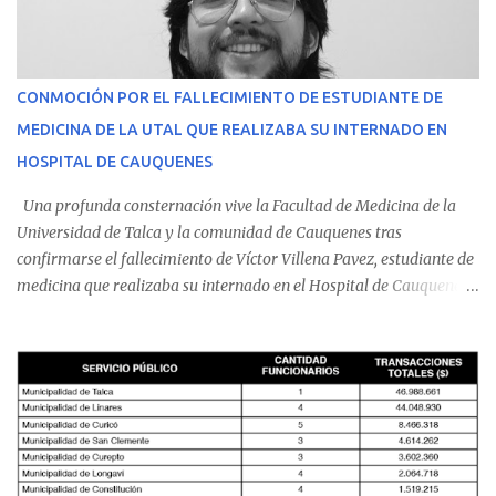
CONMOCIÓN POR EL FALLECIMIENTO DE ESTUDIANTE DE
MEDICINA DE LA UTAL QUE REALIZABA SU INTERNADO EN
HOSPITAL DE CAUQUENES
Una profunda consternación vive la Facultad de Medicina de la
Universidad de Talca y la comunidad de Cauquenes tras
confirmarse el fallecimiento de Víctor Villena Pavez, estudiante de
medicina que realizaba su internado en el Hospital de Cauquenes.
De acuerdo con los antecedentes conocidos, el joven se presentó a
cumplir su jornada en el recinto asistencial manifestando
malestares físicos. Dada la complejidad de su estado de salud, el
equipo médico determinó su traslado de urgencia al Hospital
Regional de Talca y dado la urgencia la ambulancia partió hacia
Talca con escolta de Carabineros. En medio del traslado, el
estudiante de medicina de 25 años, se agravó y pese a los esfuerzos