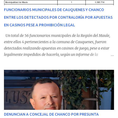
del personal de emergencia terminó falleciendo, sin alcanzar a
recibir atención especializada en el centro de destino. Apenas se
FUNCIONARIOS MUNICIPALES DE CAUQUENES Y CHANCO
conoció la gravedad de su condición, sus padres —residentes en
ENTRE LOS DETECTADOS POR CONTRALORÍA POR APUESTAS
Villarrica— se trasladaron a Cauquenes con la esperanza de una
EN CASINOS PESE A PROHIBICIÓN LEGAL
evolución favorable. No obstante, alrededo...
Un total de 56 funcionarios municipales de la Región del Maule,
entre ellos 4 pertenecientes a la comuna de Cauquenes, fueron
detectados realizando apuestas en casinos de juego, pese a estar
legalmente impedidos de hacerlo, según un informe de la
Contraloría General de la República . Los antecedentes forman
parte del Consolidado de Información Circular (CIC) N° 20, el cual
estableció que estos funcionarios —quienes administran o
custodian fondos públicos— efectuaron transacciones por un
monto total de $116.075.918 entre enero de 2024 y junio de 2025.
En el detalle regional, se indica que en la comuna de Cauquenes se
identificó a cuatro funcionarios involucrados en este tipo de
operaciones. Asimismo, se precisa que uno de los casos
corresponde a un funcionario de la Municipalidad de Chanco,
DENUNCIAN A CONCEJAL DE CHANCO POR PRESUNTA
sumándose a otras comunas del Maule donde también se