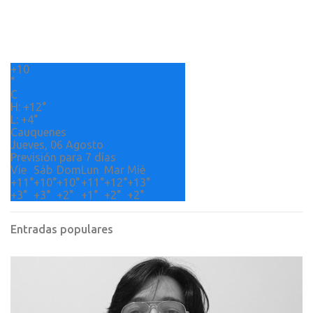
t
a
r
+
10
i
°
o
C
H:
+
12°
s
L:
+
4°
Cauquenes
Jueves, 06 Agosto
Previsión para 7 días
Vie
Sáb
Dom
Lun
Mar
Mié
+
11°
+
10°
+
10°
+
11°
+
12°
+
13°
+
3°
+
3°
+
2°
+
1°
+
2°
+
2°
Entradas populares