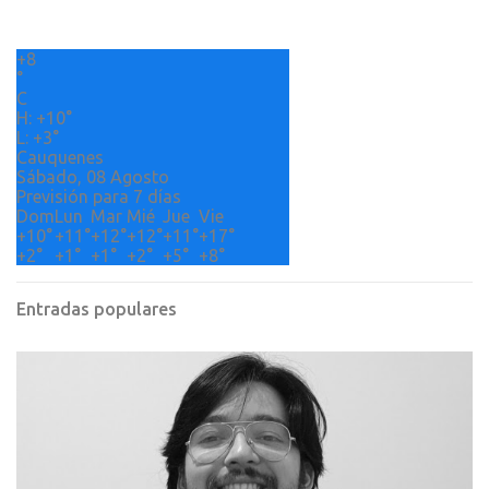
a
r
+
8
i
°
o
C
H:
+
10°
s
L:
+
3°
Cauquenes
Sábado, 08 Agosto
Previsión para 7 días
Dom
Lun
Mar
Mié
Jue
Vie
+
10°
+
11°
+
12°
+
12°
+
11°
+
17°
+
2°
+
1°
+
1°
+
2°
+
5°
+
8°
Entradas populares