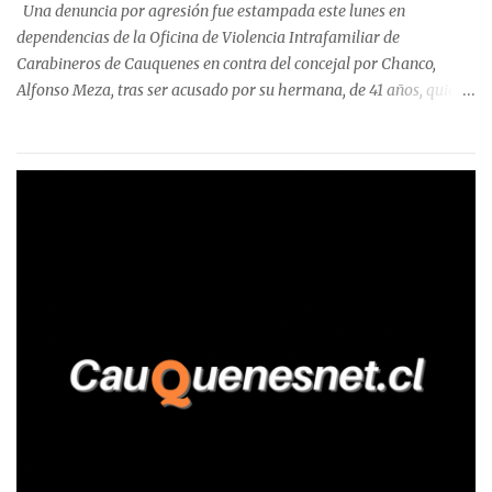
precisa que la mayor cantidad de dinero apostado se registró en
Una denuncia por agresión fue estampada este lunes en
Talca, donde...
dependencias de la Oficina de Violencia Intrafamiliar de
Carabineros de Cauquenes en contra del concejal por Chanco,
Alfonso Meza, tras ser acusado por su hermana, de 41 años, quien
aseguró haber sido víctima de un violento episodio en un predio
agrícola familiar. Según consta en el parte policial, la denunciante
relató que los hechos ocurrieron cerca de las 11:30 horas en el
fundo San Baldomero, ubicado en el sector Dollimbuta, comuna de
Pelluhue. Allí, mientras se encontraba junto a su madre y su hijo
entregando recomendaciones a los trabajadores de la plantación
de frutillas, habría sostenido una discusión con su hermano, quien
permanecía en el lugar a bordo de una camioneta. De acuerdo con
la declaración, tras recriminarle por intervenir con los
trabajadores, el edil descendió del vehículo y, en medio de la
confrontación, la habría tomado de los hombros, empujado al
suelo y agredido con golpes de pies y manos, mientr...