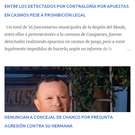
conoció la gravedad de su condición, sus padres —residentes en
ENTRE LOS DETECTADOS POR CONTRALORÍA POR APUESTAS
Villarrica— se trasladaron a Cauquenes con la esperanza de una
EN CASINOS PESE A PROHIBICIÓN LEGAL
evolución favorable. No obstante, alrededo...
Un total de 56 funcionarios municipales de la Región del Maule,
entre ellos 4 pertenecientes a la comuna de Cauquenes, fueron
detectados realizando apuestas en casinos de juego, pese a estar
legalmente impedidos de hacerlo, según un informe de la
Contraloría General de la República . Los antecedentes forman
parte del Consolidado de Información Circular (CIC) N° 20, el cual
estableció que estos funcionarios —quienes administran o
custodian fondos públicos— efectuaron transacciones por un
monto total de $116.075.918 entre enero de 2024 y junio de 2025.
En el detalle regional, se indica que en la comuna de Cauquenes se
identificó a cuatro funcionarios involucrados en este tipo de
operaciones. Asimismo, se precisa que uno de los casos
corresponde a un funcionario de la Municipalidad de Chanco,
DENUNCIAN A CONCEJAL DE CHANCO POR PRESUNTA
sumándose a otras comunas del Maule donde también se
AGRESIÓN CONTRA SU HERMANA
detectaron incumplimientos a la normativa vigente. El informe