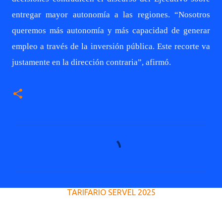
entregar mayor autonomía a las regiones. “Nosotros
queremos más autonomía y más capacidad de generar
empleo a través de la inversión pública. Este recorte va
justamente en la dirección contraria”, afirmó.
C
o
m
e
TARIFARIO SERVEL 2025
n
t