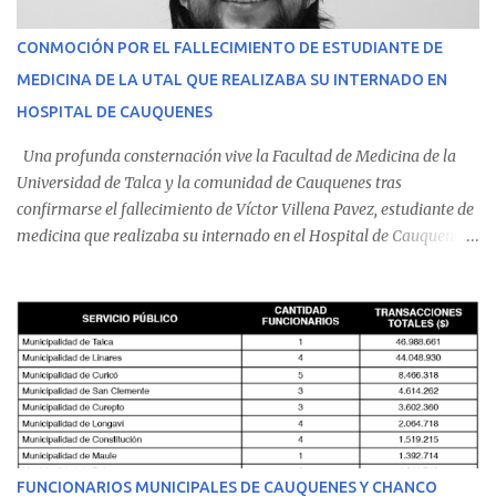
CONMOCIÓN POR EL FALLECIMIENTO DE ESTUDIANTE DE
MEDICINA DE LA UTAL QUE REALIZABA SU INTERNADO EN
HOSPITAL DE CAUQUENES
Una profunda consternación vive la Facultad de Medicina de la
Universidad de Talca y la comunidad de Cauquenes tras
confirmarse el fallecimiento de Víctor Villena Pavez, estudiante de
medicina que realizaba su internado en el Hospital de Cauquenes.
De acuerdo con los antecedentes conocidos, el joven se presentó a
cumplir su jornada en el recinto asistencial manifestando
malestares físicos. Dada la complejidad de su estado de salud, el
equipo médico determinó su traslado de urgencia al Hospital
Regional de Talca y dado la urgencia la ambulancia partió hacia
Talca con escolta de Carabineros. En medio del traslado, el
estudiante de medicina de 25 años, se agravó y pese a los esfuerzos
del personal de emergencia terminó falleciendo, sin alcanzar a
recibir atención especializada en el centro de destino. Apenas se
FUNCIONARIOS MUNICIPALES DE CAUQUENES Y CHANCO