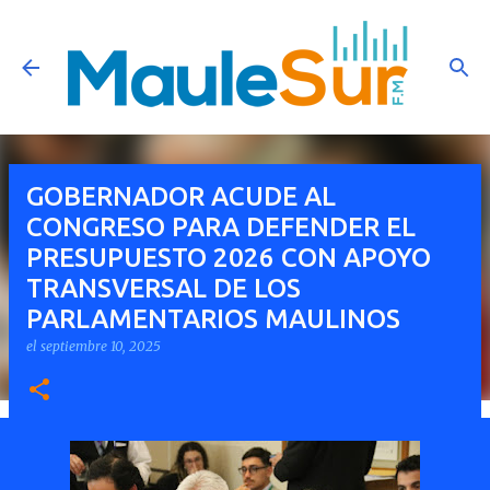
Ir al contenido principal
GOBERNADOR ACUDE AL
CONGRESO PARA DEFENDER EL
PRESUPUESTO 2026 CON APOYO
TRANSVERSAL DE LOS
PARLAMENTARIOS MAULINOS
el
septiembre 10, 2025