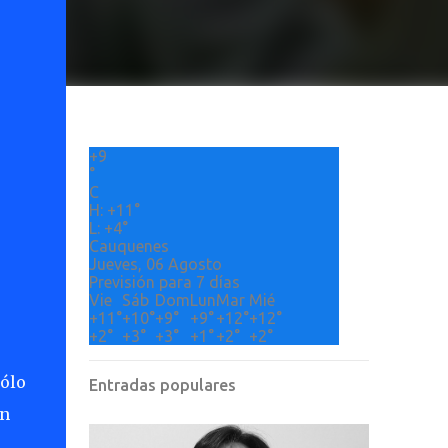
+
9
°
C
H:
+
11°
L:
+
4°
Cauquenes
Jueves, 06 Agosto
Previsión para 7 días
Vie
Sáb
Dom
Lun
Mar
Mié
+
11°
+
10°
+
9°
+
9°
+
12°
+
12°
+
2°
+
3°
+
3°
+
1°
+
2°
+
2°
sólo
Entradas populares
un