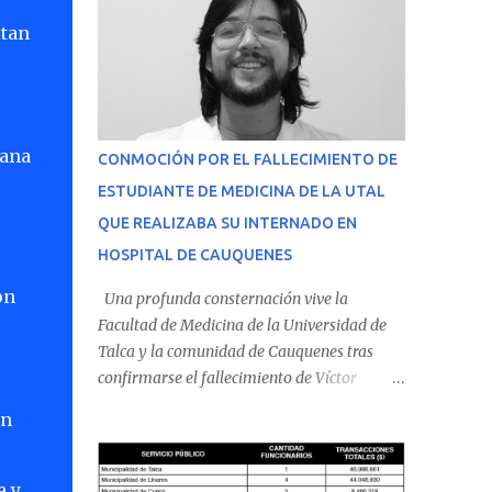
itan
dana
CONMOCIÓN POR EL FALLECIMIENTO DE
ESTUDIANTE DE MEDICINA DE LA UTAL
QUE REALIZABA SU INTERNADO EN
HOSPITAL DE CAUQUENES
on
Una profunda consternación vive la
Facultad de Medicina de la Universidad de
Talca y la comunidad de Cauquenes tras
confirmarse el fallecimiento de Víctor
Villena Pavez, estudiante de medicina que
en
realizaba su internado en el Hospital de
Cauquenes. De acuerdo con los antecedentes
conocidos, el joven se presentó a cumplir su
e y