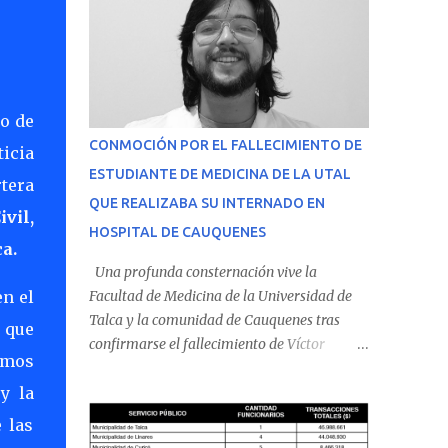
so de
CONMOCIÓN POR EL FALLECIMIENTO DE
ticia
ESTUDIANTE DE MEDICINA DE LA UTAL
tera
QUE REALIZABA SU INTERNADO EN
vil,
HOSPITAL DE CAUQUENES
a.
Una profunda consternación vive la
n el
Facultad de Medicina de la Universidad de
Talca y la comunidad de Cauquenes tras
 que
confirmarse el fallecimiento de Víctor
cemos
Villena Pavez, estudiante de medicina que
y la
realizaba su internado en el Hospital de
Cauquenes. De acuerdo con los antecedentes
 las
conocidos, el joven se presentó a cumplir su