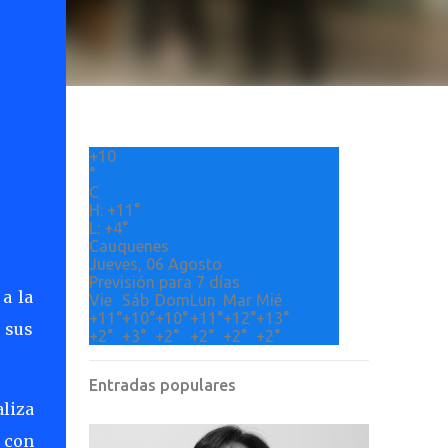
+
10
°
C
H:
+
11°
L:
+
4°
Cauquenes
Jueves, 06 Agosto
Previsión para 7 días
 a la
Vie
Sáb
Dom
Lun
Mar
Mié
+
11°
+
10°
+
10°
+
11°
+
12°
+
13°
 sus
+
2°
+
3°
+
2°
+
2°
+
2°
+
2°
Entradas populares
aliza
y con