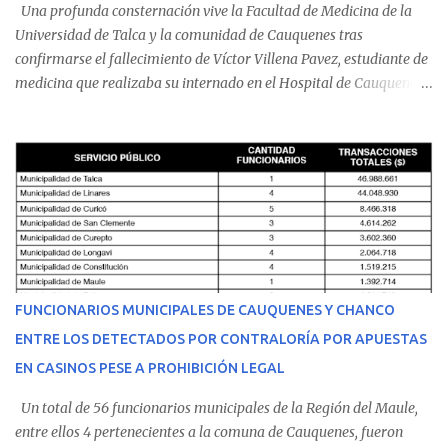
Una profunda consternación vive la Facultad de Medicina de la
Universidad de Talca y la comunidad de Cauquenes tras
confirmarse el fallecimiento de Víctor Villena Pavez, estudiante de
medicina que realizaba su internado en el Hospital de Cauquenes.
De acuerdo con los antecedentes conocidos, el joven se presentó a
cumplir su jornada en el recinto asistencial manifestando
malestares físicos. Dada la complejidad de su estado de salud, el
equipo médico determinó su traslado de urgencia al Hospital
Regional de Talca y dado la urgencia la ambulancia partió hacia
Talca con escolta de Carabineros. En medio del traslado, el
estudiante de medicina de 25 años, se agravó y pese a los esfuerzos
del personal de emergencia terminó falleciendo, sin alcanzar a
recibir atención especializada en el centro de destino. Apenas se
FUNCIONARIOS MUNICIPALES DE CAUQUENES Y CHANCO
conoció la gravedad de su condición, sus padres —residentes en
ENTRE LOS DETECTADOS POR CONTRALORÍA POR APUESTAS
Villarrica— se trasladaron a Cauquenes con la esperanza de una
EN CASINOS PESE A PROHIBICIÓN LEGAL
evolución favorable. No obstante, alrededo...
Un total de 56 funcionarios municipales de la Región del Maule,
entre ellos 4 pertenecientes a la comuna de Cauquenes, fueron