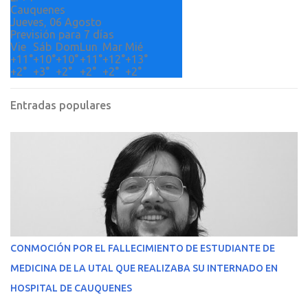
Cauquenes
Jueves, 06 Agosto
Previsión para 7 días
Vie
Sáb
Dom
Lun
Mar
Mié
+
11°
+
10°
+
10°
+
11°
+
12°
+
13°
+
2°
+
3°
+
2°
+
2°
+
2°
+
2°
Entradas populares
CONMOCIÓN POR EL FALLECIMIENTO DE ESTUDIANTE DE
MEDICINA DE LA UTAL QUE REALIZABA SU INTERNADO EN
HOSPITAL DE CAUQUENES