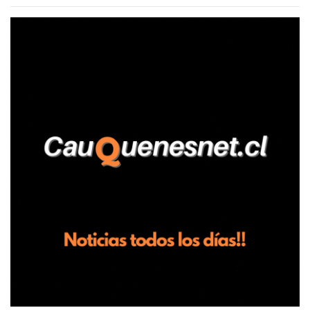
agrícola familiar. Según consta en el parte policial, la denunciante
relató que los hechos ocurrieron cerca de las 11:30 horas en el
fundo San Baldomero, ubicado en el sector Dollimbuta, comuna de
Pelluhue. Allí, mientras se encontraba junto a su madre y su hijo
entregando recomendaciones a los trabajadores de la plantación
de frutillas, habría sostenido una discusión con su hermano, quien
permanecía en el lugar a bordo de una camioneta. De acuerdo con
la declaración, tras recriminarle por intervenir con los
trabajadores, el edil descendió del vehículo y, en medio de la
confrontación, la habría tomado de los hombros, empujado al
suelo y agredido con golpes de pies y manos, mientr...