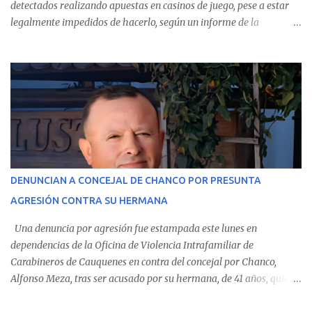
detectados realizando apuestas en casinos de juego, pese a estar
legalmente impedidos de hacerlo, según un informe de la
Contraloría General de la República . Los antecedentes forman
parte del Consolidado de Información Circular (CIC) N° 20, el cual
estableció que estos funcionarios —quienes administran o
custodian fondos públicos— efectuaron transacciones por un
monto total de $116.075.918 entre enero de 2024 y junio de 2025.
En el detalle regional, se indica que en la comuna de Cauquenes se
identificó a cuatro funcionarios involucrados en este tipo de
operaciones. Asimismo, se precisa que uno de los casos
corresponde a un funcionario de la Municipalidad de Chanco,
DENUNCIAN A CONCEJAL DE CHANCO POR PRESUNTA
sumándose a otras comunas del Maule donde también se
AGRESIÓN CONTRA SU HERMANA
detectaron incumplimientos a la normativa vigente. El informe
precisa que la mayor cantidad de dinero apostado se registró en
Una denuncia por agresión fue estampada este lunes en
Talca, donde...
dependencias de la Oficina de Violencia Intrafamiliar de
Carabineros de Cauquenes en contra del concejal por Chanco,
Alfonso Meza, tras ser acusado por su hermana, de 41 años, quien
aseguró haber sido víctima de un violento episodio en un predio