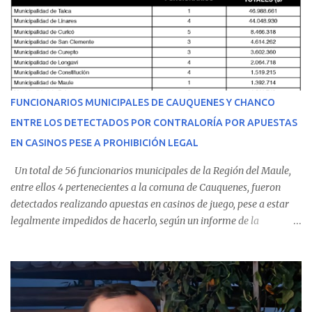
equipo médico determinó su traslado de urgencia al Hospital
Regional de Talca y dado la urgencia la ambulancia partió hacia
Talca con escolta de Carabineros. En medio del traslado, el
estudiante de medicina de 25 años, se agravó y pese a los esfuerzos
del personal de emergencia terminó falleciendo, sin alcanzar a
recibir atención especializada en el centro de destino. Apenas se
FUNCIONARIOS MUNICIPALES DE CAUQUENES Y CHANCO
conoció la gravedad de su condición, sus padres —residentes en
ENTRE LOS DETECTADOS POR CONTRALORÍA POR APUESTAS
Villarrica— se trasladaron a Cauquenes con la esperanza de una
EN CASINOS PESE A PROHIBICIÓN LEGAL
evolución favorable. No obstante, alrededo...
Un total de 56 funcionarios municipales de la Región del Maule,
entre ellos 4 pertenecientes a la comuna de Cauquenes, fueron
detectados realizando apuestas en casinos de juego, pese a estar
legalmente impedidos de hacerlo, según un informe de la
Contraloría General de la República . Los antecedentes forman
parte del Consolidado de Información Circular (CIC) N° 20, el cual
estableció que estos funcionarios —quienes administran o
custodian fondos públicos— efectuaron transacciones por un
monto total de $116.075.918 entre enero de 2024 y junio de 2025.