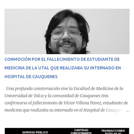
CONMOCIÓN POR EL FALLECIMIENTO DE ESTUDIANTE DE
MEDICINA DE LA UTAL QUE REALIZABA SU INTERNADO EN
HOSPITAL DE CAUQUENES
Una profunda consternación vive la Facultad de Medicina de la
Universidad de Talca y la comunidad de Cauquenes tras
confirmarse el fallecimiento de Víctor Villena Pavez, estudiante de
medicina que realizaba su internado en el Hospital de Cauquenes.
De acuerdo con los antecedentes conocidos, el joven se presentó a
cumplir su jornada en el recinto asistencial manifestando
malestares físicos. Dada la complejidad de su estado de salud, el