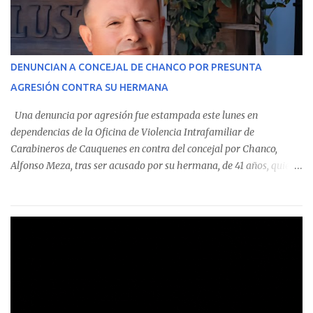
En el detalle regional, se indica que en la comuna de Cauquenes se
identificó a cuatro funcionarios involucrados en este tipo de
operaciones. Asimismo, se precisa que uno de los casos
corresponde a un funcionario de la Municipalidad de Chanco,
DENUNCIAN A CONCEJAL DE CHANCO POR PRESUNTA
sumándose a otras comunas del Maule donde también se
AGRESIÓN CONTRA SU HERMANA
detectaron incumplimientos a la normativa vigente. El informe
precisa que la mayor cantidad de dinero apostado se registró en
Una denuncia por agresión fue estampada este lunes en
Talca, donde...
dependencias de la Oficina de Violencia Intrafamiliar de
Carabineros de Cauquenes en contra del concejal por Chanco,
Alfonso Meza, tras ser acusado por su hermana, de 41 años, quien
aseguró haber sido víctima de un violento episodio en un predio
agrícola familiar. Según consta en el parte policial, la denunciante
relató que los hechos ocurrieron cerca de las 11:30 horas en el
fundo San Baldomero, ubicado en el sector Dollimbuta, comuna de
Pelluhue. Allí, mientras se encontraba junto a su madre y su hijo
entregando recomendaciones a los trabajadores de la plantación
de frutillas, habría sostenido una discusión con su hermano, quien
permanecía en el lugar a bordo de una camioneta. De acuerdo con