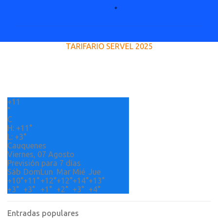
o
m
e
TARIFARIO SERVEL 2025
n
t
a
r
+
11
i
°
o
C
H:
+
11°
s
L:
+
3°
Cauquenes
Viernes, 07 Agosto
Previsión para 7 días
Sáb
Dom
Lun
Mar
Mié
Jue
+
10°
+
11°
+
12°
+
12°
+
14°
+
13°
+
3°
+
3°
+
1°
+
2°
+
3°
+
4°
Entradas populares