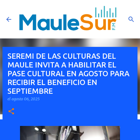
Ir al contenido principal
SEREMI DE LAS CULTURAS DEL
MAULE INVITA A HABILITAR EL
PASE CULTURAL EN AGOSTO PARA
RECIBIR EL BENEFICIO EN
SEPTIEMBRE
el
agosto 06, 2025