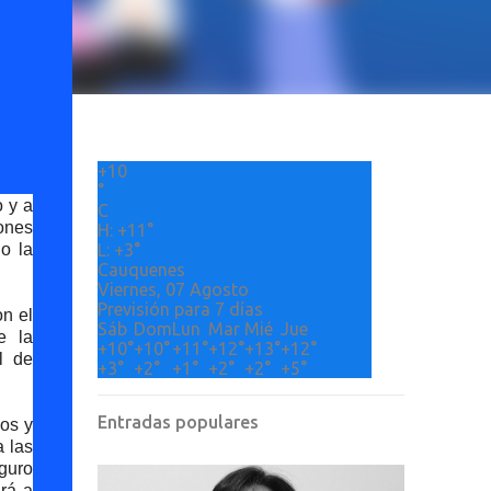
+
10
°
o y a
C
ones
H:
+
11°
o la
L:
+
3°
Cauquenes
Viernes, 07 Agosto
Previsión para 7 días
on el
Sáb
Dom
Lun
Mar
Mié
Jue
e la
+
10°
+
10°
+
11°
+
12°
+
13°
+
12°
l de
+
3°
+
2°
+
1°
+
2°
+
2°
+
5°
Entradas populares
los y
a las
eguro
ará a