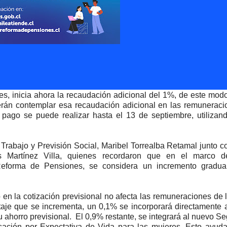
s, inicia ahora la recaudación adicional del 1%, de este mod
erán contemplar esa recaudación adicional en las remuneraci
pago se puede realizar hasta el 13 de septiembre, utilizand
 Trabajo y Previsión Social, Maribel Torrealba Retamal junto c
is Martínez Villa, quienes recordaron que en el marco d
Reforma de Pensiones, se considera un incremento gradua
en la cotización previsional no afecta las remuneraciones de 
taje que se incrementa, un 0,1% se incorporará directamente 
 ahorro previsional.
El 0,9% restante, se integrará al nuevo S
nsación por Expectativa de Vida para las mujeres. Esto ayud