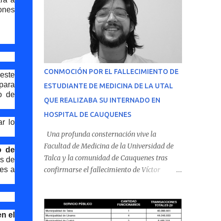
iones
CONMOCIÓN POR EL FALLECIMIENTO DE
 este
 para
ESTUDIANTE DE MEDICINA DE LA UTAL
o de
QUE REALIZABA SU INTERNADO EN
HOSPITAL DE CAUQUENES
r lo
Una profunda consternación vive la
Facultad de Medicina de la Universidad de
o de
Talca y la comunidad de Cauquenes tras
es de
tes a
confirmarse el fallecimiento de Víctor
Villena Pavez, estudiante de medicina que
realizaba su internado en el Hospital de
Cauquenes. De acuerdo con los antecedentes
n el
conocidos, el joven se presentó a cumplir su