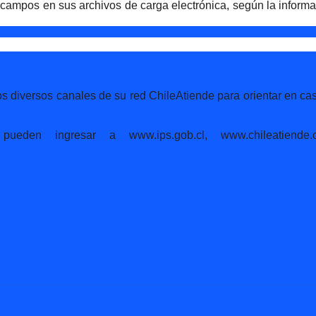
campos en sus archivos de carga electrónica, según la inform
 los diversos canales de su red ChileAtiende para orientar en ca
ueden ingresar a www.ips.gob.cl, www.chileatiende.