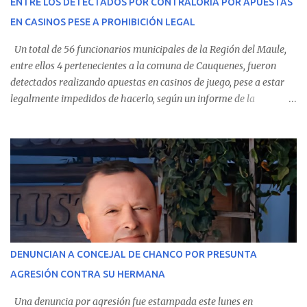
ENTRE LOS DETECTADOS POR CONTRALORÍA POR APUESTAS
Villarrica— se trasladaron a Cauquenes con la esperanza de una
EN CASINOS PESE A PROHIBICIÓN LEGAL
evolución favorable. No obstante, alrededo...
Un total de 56 funcionarios municipales de la Región del Maule,
entre ellos 4 pertenecientes a la comuna de Cauquenes, fueron
detectados realizando apuestas en casinos de juego, pese a estar
legalmente impedidos de hacerlo, según un informe de la
Contraloría General de la República . Los antecedentes forman
parte del Consolidado de Información Circular (CIC) N° 20, el cual
estableció que estos funcionarios —quienes administran o
custodian fondos públicos— efectuaron transacciones por un
monto total de $116.075.918 entre enero de 2024 y junio de 2025.
En el detalle regional, se indica que en la comuna de Cauquenes se
identificó a cuatro funcionarios involucrados en este tipo de
operaciones. Asimismo, se precisa que uno de los casos
corresponde a un funcionario de la Municipalidad de Chanco,
DENUNCIAN A CONCEJAL DE CHANCO POR PRESUNTA
sumándose a otras comunas del Maule donde también se
AGRESIÓN CONTRA SU HERMANA
detectaron incumplimientos a la normativa vigente. El informe
precisa que la mayor cantidad de dinero apostado se registró en
Una denuncia por agresión fue estampada este lunes en