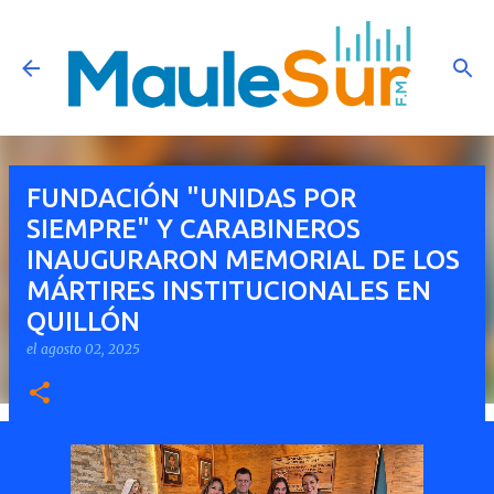
Ir al contenido principal
FUNDACIÓN "UNIDAS POR
SIEMPRE" Y CARABINEROS
INAUGURARON MEMORIAL DE LOS
MÁRTIRES INSTITUCIONALES EN
QUILLÓN
el
agosto 02, 2025