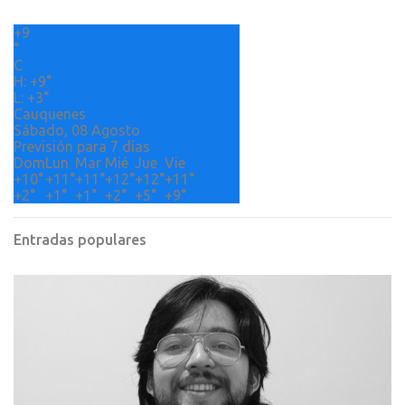
r
+
9
i
°
o
C
H:
+
9°
s
L:
+
3°
Cauquenes
Sábado, 08 Agosto
Previsión para 7 días
Dom
Lun
Mar
Mié
Jue
Vie
+
10°
+
11°
+
11°
+
12°
+
12°
+
11°
+
2°
+
1°
+
1°
+
2°
+
5°
+
9°
Entradas populares