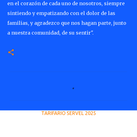
en el corazón de cada uno de nosotros, siempre
sintiendo y empatizando con el dolor de las
familias, y agradezco que nos hagan parte, junto
a nuestra comunidad, de su sentir".
C
o
m
e
TARIFARIO SERVEL 2025
n
t
a