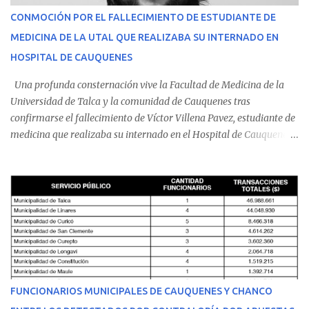
CONMOCIÓN POR EL FALLECIMIENTO DE ESTUDIANTE DE
MEDICINA DE LA UTAL QUE REALIZABA SU INTERNADO EN
HOSPITAL DE CAUQUENES
Una profunda consternación vive la Facultad de Medicina de la
Universidad de Talca y la comunidad de Cauquenes tras
confirmarse el fallecimiento de Víctor Villena Pavez, estudiante de
medicina que realizaba su internado en el Hospital de Cauquenes.
De acuerdo con los antecedentes conocidos, el joven se presentó a
cumplir su jornada en el recinto asistencial manifestando
malestares físicos. Dada la complejidad de su estado de salud, el
equipo médico determinó su traslado de urgencia al Hospital
Regional de Talca y dado la urgencia la ambulancia partió hacia
Talca con escolta de Carabineros. En medio del traslado, el
estudiante de medicina de 25 años, se agravó y pese a los esfuerzos
del personal de emergencia terminó falleciendo, sin alcanzar a
recibir atención especializada en el centro de destino. Apenas se
FUNCIONARIOS MUNICIPALES DE CAUQUENES Y CHANCO
conoció la gravedad de su condición, sus padres —residentes en